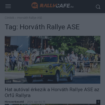
Címkék
Horváth Rallye ASE
Tag:
Horváth Rallye ASE
ORB
Hat autóval érkezik a Horváth Rallye ASE az
Orfű Rallyra
Hirszerkesztő
-
2026. április 19.
0