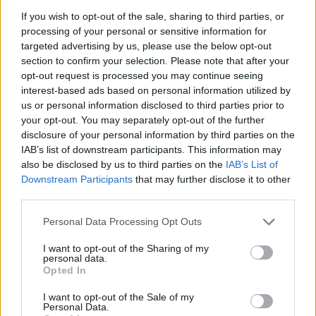
If you wish to opt-out of the sale, sharing to third parties, or
processing of your personal or sensitive information for
targeted advertising by us, please use the below opt-out
section to confirm your selection. Please note that after your
opt-out request is processed you may continue seeing
interest-based ads based on personal information utilized by
us or personal information disclosed to third parties prior to
your opt-out. You may separately opt-out of the further
ORB
disclosure of your personal information by third parties on the
IAB’s list of downstream participants. This information may
A korábbi ORB3-as bajnok fantasztikus
also be disclosed by us to third parties on the
IAB’s List of
győzelemmel tért vissza Árpádtetőn
Downstream Participants
that may further disclose it to other
third parties.
Hund Gábor
-
2025. október 31.
0
Please note that this website/app uses one or more Google
Personal Data Processing Opt Outs
services and may gather and store information including but
not limited to your visit or usage behaviour. You may click to
I want to opt-out of the Sharing of my
personal data.
grant or deny consent to Google and its third-party tags to
Opted In
use your data for below specified purposes in below Google
consent section.
I want to opt-out of the Sale of my
Personal Data.