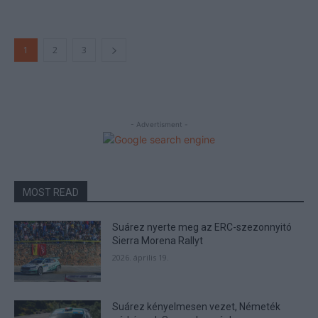
1
2
3
- Advertisment -
MOST READ
Suárez nyerte meg az ERC-szezonnyitó
Sierra Morena Rallyt
2026. április 19.
Suárez kényelmesen vezet, Németék