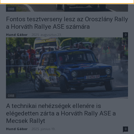
ORB
Fontos tesztverseny lesz az Oroszlány Rally
a Horváth Rallye ASE számára
Hund Gábor
-
2025. augusztus 23.
0
ORB
A technikai nehézségek ellenére is
elégedetten zárta a Horváth Rally ASE a
Mecsek Rallyt
Hund Gábor
-
2025. június 19.
0