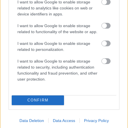
I want to allow Google to enable storage
related to analytics like cookies on web or
device identifiers in apps.
I want to allow Google to enable storage
related to functionality of the website or app.
I want to allow Google to enable storage
related to personalization.
ORB
I want to allow Google to enable storage
Kiválóan szerepeltek a Horvát Rallye ASE
related to security, including authentication
párosai Oroszlányban
functionality and fraud prevention, and other
Hund Gábor
-
2025. augusztus 28.
0
user protection.
CONFIRM
Data Deletion
Data Access
Privacy Policy