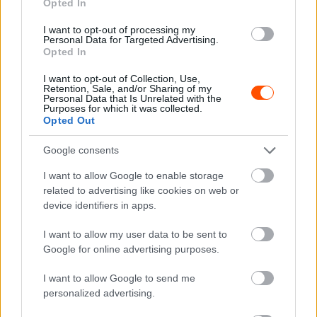
Opted In
ORB
I want to opt-out of processing my
Personal Data for Targeted Advertising.
Németh “16V” Péter: „Szerencsétlen
Opted In
körülmények összjátéka okozta a győri
I want to opt-out of Collection, Use,
balesetet.”
Retention, Sale, and/or Sharing of my
Personal Data that Is Unrelated with the
Hund Gábor
-
2025. szeptember 17.
0
Purposes for which it was collected.
Opted Out
Google consents
I want to allow Google to enable storage
related to advertising like cookies on web or
device identifiers in apps.
I want to allow my user data to be sent to
ORB
Google for online advertising purposes.
Nagy reményekkel érkezik Győrbe a Horváth
I want to allow Google to send me
Rallye ASE
personalized advertising.
Hund Gábor
-
2025. szeptember 12.
0