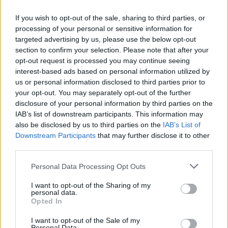
If you wish to opt-out of the sale, sharing to third parties, or
processing of your personal or sensitive information for
targeted advertising by us, please use the below opt-out
section to confirm your selection. Please note that after your
opt-out request is processed you may continue seeing
interest-based ads based on personal information utilized by
us or personal information disclosed to third parties prior to
WRC
your opt-out. You may separately opt-out of the further
Rendkívül kiélezett csata után, 0,8
disclosure of your personal information by third parties on the
másodperc döntött a portugál bajnoki
IAB’s list of downstream participants. This information may
címről
also be disclosed by us to third parties on the
IAB’s List of
Downstream Participants
that may further disclose it to other
Hund Gábor
-
2025. október 19.
0
third parties.
Please note that this website/app uses one or more Google
Personal Data Processing Opt Outs
services and may gather and store information including but
not limited to your visit or usage behaviour. You may click to
I want to opt-out of the Sharing of my
personal data.
grant or deny consent to Google and its third-party tags to
Opted In
use your data for below specified purposes in below Google
consent section.
I want to opt-out of the Sale of my
Personal Data.