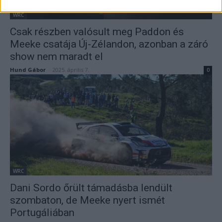
WRC
Csak részben valósult meg Paddon és
Meeke csatája Új-Zélandon, azonban a záró
show nem maradt el
Hund Gábor
-
2025. április 7.
0
WRC
Dani Sordo őrült támadásba lendült
szombaton, de Meeke nyert ismét
Portugáliában