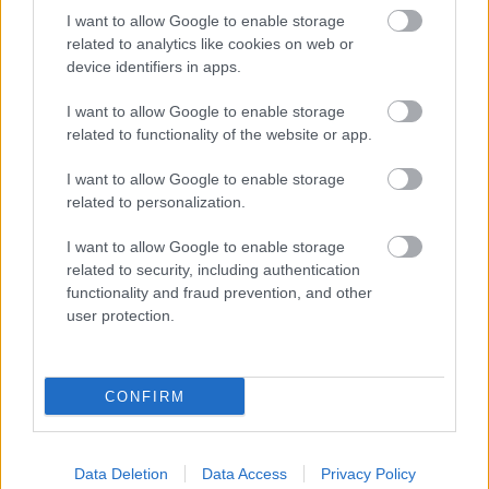
I want to allow Google to enable storage
related to analytics like cookies on web or
device identifiers in apps.
I want to allow Google to enable storage
related to functionality of the website or app.
WRC
I want to allow Google to enable storage
related to personalization.
Veszélyben Meeke és Sordo dobogós
helyezése – Portugál bajnokin készülnek a
I want to allow Google to enable storage
WRC-sztárok
related to security, including authentication
functionality and fraud prevention, and other
Hund Gábor
-
2025. május 1.
0
user protection.
CONFIRM
Data Deletion
Data Access
Privacy Policy