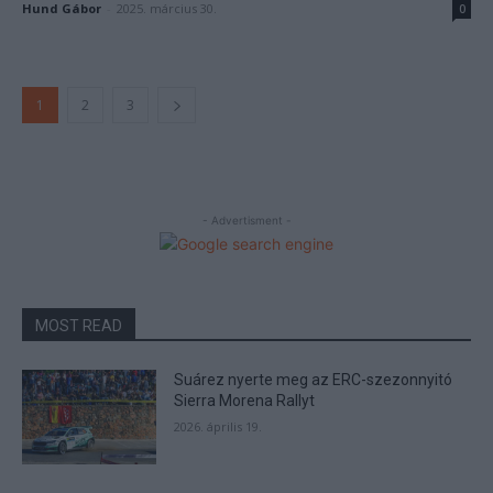
Hund Gábor
-
2025. március 30.
0
1
2
3
- Advertisment -
MOST READ
Suárez nyerte meg az ERC-szezonnyitó
Sierra Morena Rallyt
2026. április 19.