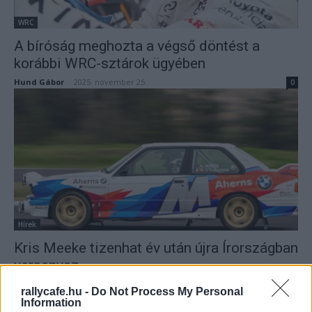
WRC
A bíróság meghozta a végső döntést a
korábbi WRC-sztárok ügyében
Hund Gábor
-
2025. november 25.
0
Hírek
Kris Meeke tizenhat év után újra Írországban
versenyez
Lakner Gábor
-
2025. november 4.
0
rallycafe.hu -
Do Not Process My Personal
Information