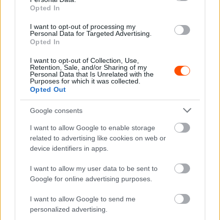
Opted In
ERC
I want to opt-out of processing my
A riválisok kihasználták Meeke kiesését a
Personal Data for Targeted Advertising.
Opted In
portugál bajnokságban
Hund Gábor
-
2025. szeptember 21.
0
I want to opt-out of Collection, Use,
Retention, Sale, and/or Sharing of my
Personal Data that Is Unrelated with the
Purposes for which it was collected.
Opted Out
Google consents
I want to allow Google to enable storage
related to advertising like cookies on web or
device identifiers in apps.
WRC
I want to allow my user data to be sent to
Dani Sordo megszerezte első győzelmét,
Google for online advertising purposes.
Meeke útvonalat tévesztett Portugáliában
I want to allow Google to send me
Hund Gábor
-
2025. június 16.
0
personalized advertising.