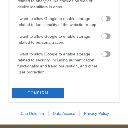
related to analytics like cookies on web or
device identifiers in apps.
I want to allow Google to enable storage
related to functionality of the website or app.
I want to allow Google to enable storage
UTÁNPÓTLÁS
related to personalization.
Kemény teszt előtt áll Molnár Martin a brit
I want to allow Google to enable storage
F4-ben
related to security, including authentication
Majer Dániel
-
2024. augusztus 23.
0
functionality and fraud prevention, and other
user protection.
CONFIRM
Data Deletion
Data Access
Privacy Policy
UTÁNPÓTLÁS