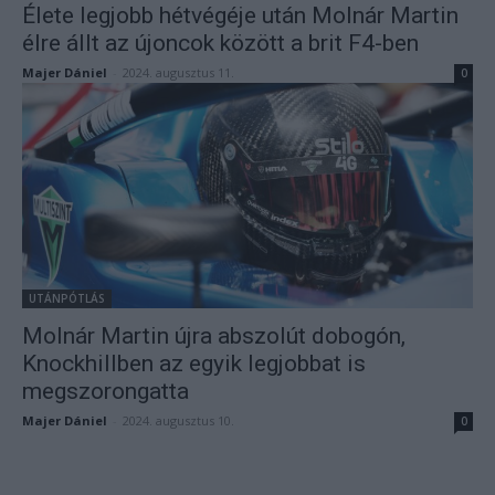
Élete legjobb hétvégéje után Molnár Martin
élre állt az újoncok között a brit F4-ben
Majer Dániel
-
2024. augusztus 11.
0
UTÁNPÓTLÁS
Molnár Martin újra abszolút dobogón,
Knockhillben az egyik legjobbat is
megszorongatta
Majer Dániel
-
2024. augusztus 10.
0