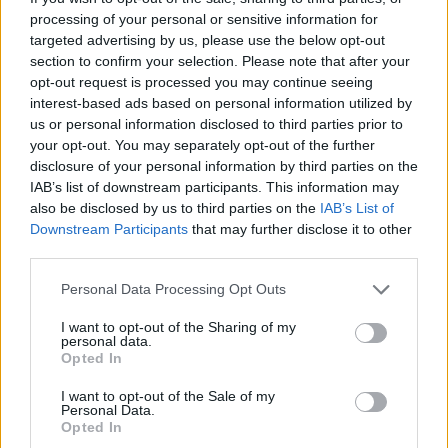
processing of your personal or sensitive information for
targeted advertising by us, please use the below opt-out
section to confirm your selection. Please note that after your
opt-out request is processed you may continue seeing
interest-based ads based on personal information utilized by
us or personal information disclosed to third parties prior to
your opt-out. You may separately opt-out of the further
UTÁNPÓTLÁS
disclosure of your personal information by third parties on the
IAB’s list of downstream participants. This information may
Molnár Martin Silverstone-ban közelebb
also be disclosed by us to third parties on the
IAB’s List of
került az újonc értékelés első helyéhez
Downstream Participants
that may further disclose it to other
third parties.
Majer Dániel
-
2024. szeptember 21.
0
Please note that this website/app uses one or more Google
Personal Data Processing Opt Outs
services and may gather and store information including but
not limited to your visit or usage behaviour. You may click to
I want to opt-out of the Sharing of my
personal data.
grant or deny consent to Google and its third-party tags to
Opted In
use your data for below specified purposes in below Google
consent section.
I want to opt-out of the Sale of my
Personal Data.
Opted In