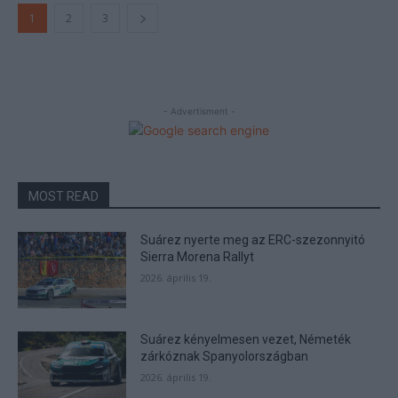
1
2
3
- Advertisment -
MOST READ
Suárez nyerte meg az ERC-szezonnyitó
Sierra Morena Rallyt
2026. április 19.
Suárez kényelmesen vezet, Németék
zárkóznak Spanyolországban
2026. április 19.