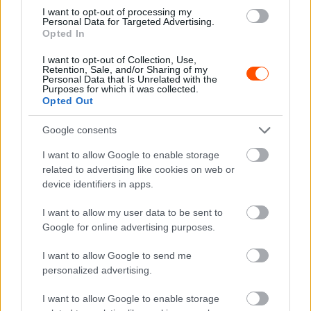
UTÁNPÓTLÁS
I want to opt-out of processing my
Personal Data for Targeted Advertising.
Molnár Martin Silverstone-ban üldözi
Opted In
tovább a brit F4 újoncbajnoki címét
I want to opt-out of Collection, Use,
Majer Dániel
-
2024. szeptember 20.
0
Retention, Sale, and/or Sharing of my
Personal Data that Is Unrelated with the
Purposes for which it was collected.
Opted Out
Google consents
I want to allow Google to enable storage
related to advertising like cookies on web or
device identifiers in apps.
UTÁNPÓTLÁS
I want to allow my user data to be sent to
Már 20 trófeánál tart Molnár Martin a brit
Google for online advertising purposes.
F4-ben
I want to allow Google to send me
Majer Dániel
-
2024. augusztus 26.
0
personalized advertising.
I want to allow Google to enable storage