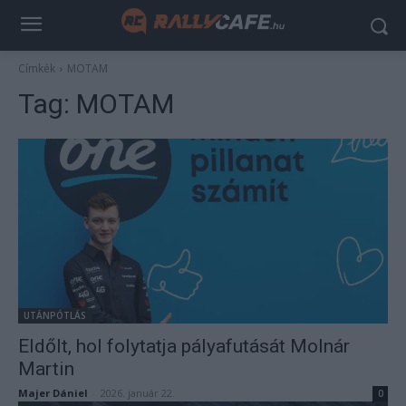
Címkék
MOTAM
Tag:
MOTAM
UTÁNPÓTLÁS
Eldőlt, hol folytatja pályafutását Molnár
Martin
Majer Dániel
-
2026. január 22.
0