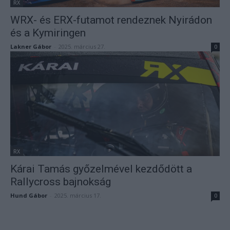
RX
WRX- és ERX-futamot rendeznek Nyirádon
és a Kymiringen
Lakner Gábor
-
2025. március 27.
0
RX
Kárai Tamás győzelmével kezdődött a
Rallycross bajnokság
Hund Gábor
-
2025. március 17.
0