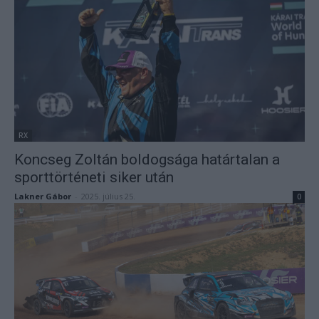
RX
Koncseg Zoltán boldogsága határtalan a
sporttörténeti siker után
Lakner Gábor
-
2025. július 25.
0