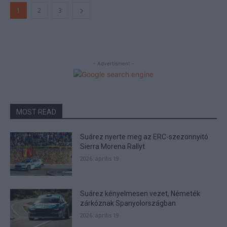
1
2
3
- Advertisment -
MOST READ
Suárez nyerte meg az ERC-szezonnyitó
Sierra Morena Rallyt
2026. április 19.
Suárez kényelmesen vezet, Németék
zárkóznak Spanyolországban
2026. április 19.