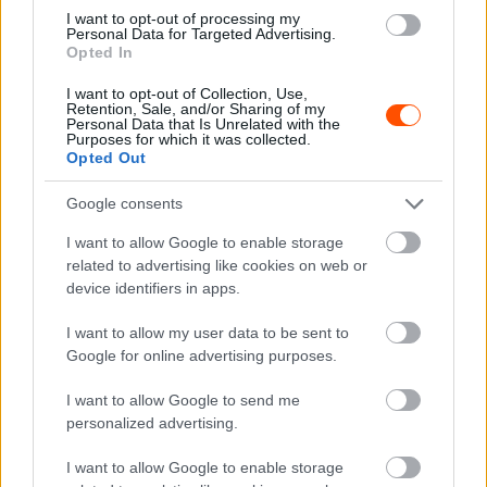
I want to opt-out of processing my
Personal Data for Targeted Advertising.
RX
Opted In
Nyirádon folytatódik a WRX- és ERX-
I want to opt-out of Collection, Use,
szezon, tizenegy magyarral
Retention, Sale, and/or Sharing of my
Personal Data that Is Unrelated with the
Lakner Gábor
-
2025. július 18.
0
Purposes for which it was collected.
Opted Out
Google consents
I want to allow Google to enable storage
related to advertising like cookies on web or
device identifiers in apps.
I want to allow my user data to be sent to
RX
Google for online advertising purposes.
Nyirád készen áll a hétvégi WRX- és ERX-
I want to allow Google to send me
futamra
personalized advertising.
Hirszerkesztő
-
2025. július 14.
0
I want to allow Google to enable storage