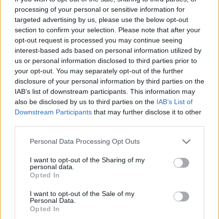
processing of your personal or sensitive information for
targeted advertising by us, please use the below opt-out
section to confirm your selection. Please note that after your
opt-out request is processed you may continue seeing
interest-based ads based on personal information utilized by
us or personal information disclosed to third parties prior to
your opt-out. You may separately opt-out of the further
RX
disclosure of your personal information by third parties on the
IAB’s list of downstream participants. This information may
Az első nap után Kristoffersson vezet
also be disclosed by us to third parties on the
IAB’s List of
Nyirádon, Trepák, Kárai és Körmöczi is jól
Downstream Participants
that may further disclose it to other
áll
third parties.
Lakner Gábor
-
2025. július 19.
0
Please note that this website/app uses one or more Google
Personal Data Processing Opt Outs
services and may gather and store information including but
not limited to your visit or usage behaviour. You may click to
I want to opt-out of the Sharing of my
personal data.
grant or deny consent to Google and its third-party tags to
Opted In
use your data for below specified purposes in below Google
consent section.
I want to opt-out of the Sale of my
Personal Data.
Opted In