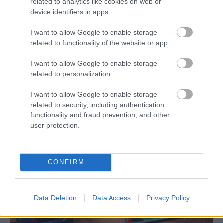
related to analytics like cookies on web or
device identifiers in apps.
I want to allow Google to enable storage
related to functionality of the website or app.
I want to allow Google to enable storage
related to personalization.
RX
I want to allow Google to enable storage
Tizenegy magyar indul Nyirádon a jövő
related to security, including authentication
héten az ERX-mezőnyben
functionality and fraud prevention, and other
Lakner Gábor
-
2025. július 11.
0
user protection.
CONFIRM
Data Deletion
Data Access
Privacy Policy