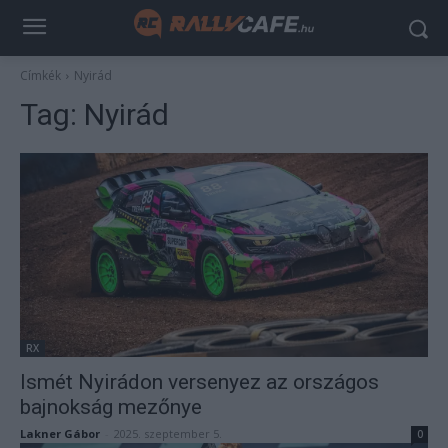
Címkék
Nyirád
Tag:
Nyirád
RX
Ismét Nyirádon versenyez az országos
bajnokság mezőnye
Lakner Gábor
-
2025. szeptember 5.
0