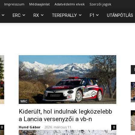
Impresszum
Médiaajánlat
Adatvédelmi elvek
Szerzői jogok
ERC
RX
TEREPRALLY
F1
UTÁNPÓTLÁS
WRC
Kiderült, hol indulnak legközelebb
a Lancia versenyzői a vb-n
Hund Gábor
-
2026. március 11.
0
0