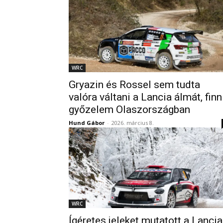
WRC
Gryazin és Rossel sem tudta
valóra váltani a Lancia álmát, finn
győzelem Olaszországban
Hund Gábor
-
2026. március 8.
WRC
Ígéretes jeleket mutatott a Lancia