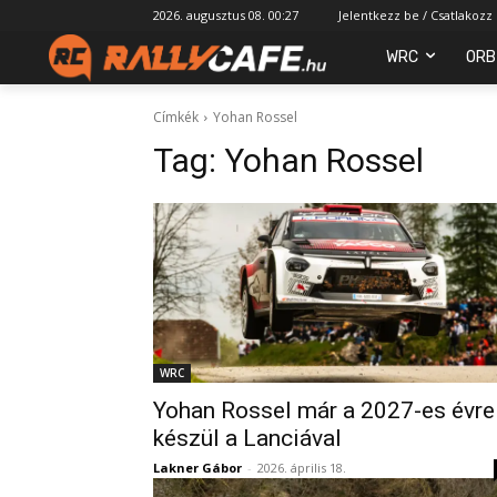
2026. augusztus 08. 00:27
Jelentkezz be / Csatlakozz
WRC
ORB
Címkék
Yohan Rossel
Tag:
Yohan Rossel
WRC
Yohan Rossel már a 2027-es évre
készül a Lanciával
Lakner Gábor
-
2026. április 18.