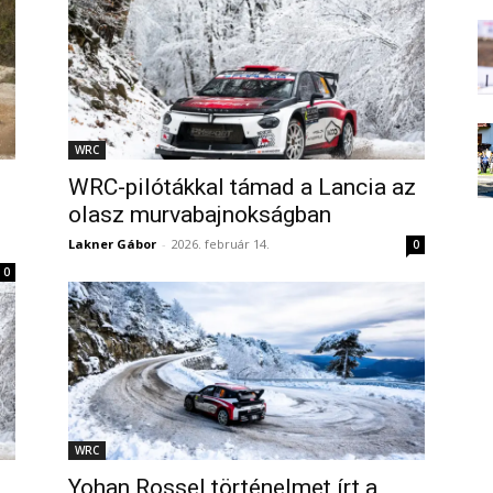
WRC
WRC-pilótákkal támad a Lancia az
olasz murvabajnokságban
Lakner Gábor
-
2026. február 14.
0
0
WRC
Yohan Rossel történelmet írt a