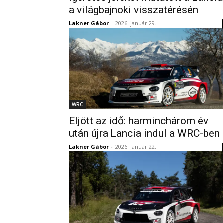
a világbajnoki visszatérésén
Lakner Gábor
-
2026. január 29.
WRC
Eljött az idő: harminchárom év
után újra Lancia indul a WRC-ben
Lakner Gábor
-
2026. január 22.