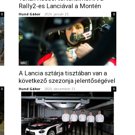
Rally2-es Lanciával a Montén
Hund Gábor
-
2026. január 25.
0
0
WRC
A Lancia sztárja tisztában van a
következő szezonja jelentőségével
Hund Gábor
-
2025. december 21.
0
0