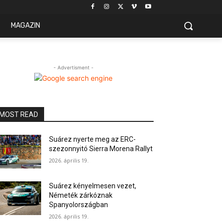
MAGAZIN
- Advertisment -
MOST READ
Suárez nyerte meg az ERC-
szezonnyitó Sierra Morena Rallyt
2026. április 19.
Suárez kényelmesen vezet,
Németék zárkóznak
Spanyolországban
2026. április 19.