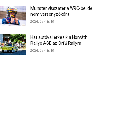
Munster visszatér a WRC-be, de
nem versenyzőként
2026. április 19.
Hat autóval érkezik a Horváth
Rallye ASE az Orfű Rallyra
2026. április 19.