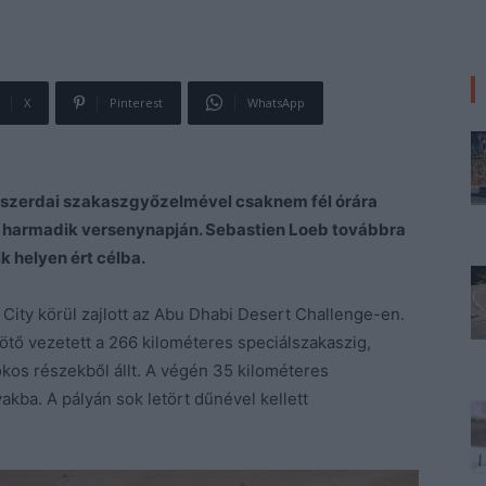
X
Pinterest
WhatsApp
 szerdai szakaszgyőzelmével csaknem fél órára
k harmadik versenynapján. Sebastien Loeb továbbra
k helyen ért célba.
City körül zajlott az Abu Dhabi Desert Challenge-en.
tő vezetett a 266 kilométeres speciálszakaszig,
s részekből állt. A végén 35 kilométeres
akba. A pályán sok letört dűnével kellett