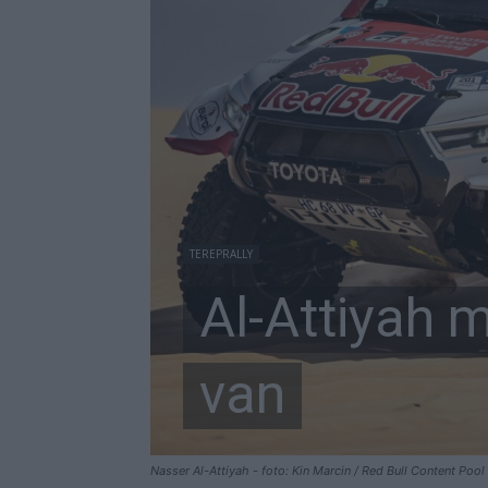
TEREPRALLY
Al-Attiyah 
van
Nasser Al-Attiyah - foto: Kin Marcin / Red Bull Content Pool