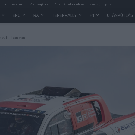
Impresszum
Médiaajánlat
Adatvédelmi elvek
Szerzői jogok
ERC
RX
TEREPRALLY
F1
UTÁNPÓTLÁS
nagy bajban van