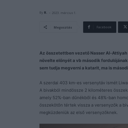
-
By
R.
2023. március 1.
Facebook
Megosztás
Az összetettben vezető Nasser Al-Attiyah
növelte előnyét a vb második fordulójána
sem tudja megverni a katarit, ma is másodi
A szerdai 403 km-es versenytáv ismét Liwa 
A bivakból mindössze 2 kilométeres összekö
amely 52%-ban dűnékből és 48%-ban homoko
összekötőn tértek vissza a versenyzők a biv
megküzdeniük az első versenyzőknek.