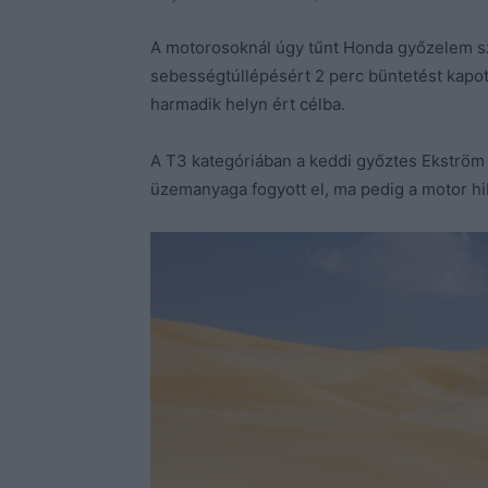
A motorosoknál úgy tűnt Honda győzelem szül
sebességtúllépésért 2 perc büntetést kapot
harmadik helyn ért célba.
A T3 kategóriában a keddi győztes Ekström 
üzemanyaga fogyott el, ma pedig a motor hi