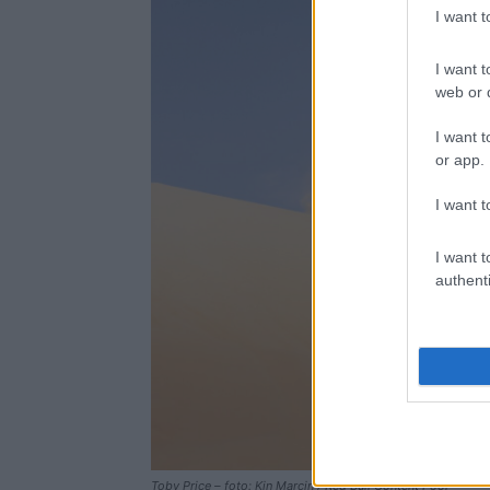
I want 
I want t
web or d
I want t
or app.
I want t
I want t
authenti
Toby Price – foto: Kin Marcin / Red Bull Content Pool