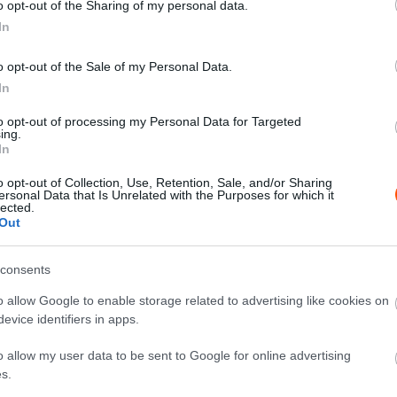
o opt-out of the Sharing of my personal data.
In
abiban, Loeb hiába igyekezett ma sem tudta
o opt-out of the Sale of my Personal Data.
abb volt a franciánál. A verseny érdekessége, hogy a
In
tak a résztvevők, és úgy tűnik ez Al-Attyiahnak
to opt-out of processing my Personal Data for Targeted
fél órával vezeti az összetettet a csapattárs Al Rajhi
ing.
In
o opt-out of Collection, Use, Retention, Sale, and/or Sharing
cban van, ugyanis a cél előtt nem sokkal alaposan
ersonal Data that Is Unrelated with the Purposes for which it
lected.
a tető és a szélvédő sérült, de a legnagyobb probléma
Out
t nem hajt végre kisebb csodát az éjszaka, akkor az
consents
o allow Google to enable storage related to advertising like cookies on
an lett a harmadik, a szintén Toyotával versenyző Al-
evice identifiers in apps.
o allow my user data to be sent to Google for online advertising
s.