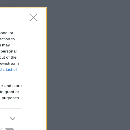
sonal or
ection to
ou may
 personal
out of the
 downstream
B’s List of
er and store
to grant or
ed purposes