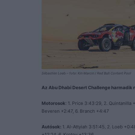
Sébastien Loeb – foto: Kin Marcin / Red Bull Content Pool
Az Abu Dhabi Desert Challenge harmadik
Motorosok
: 1. Price 3:43:29, 2. Quintanilla
Beveren +2:47, 6. Branch +4:47
Autósok:
1. Al-Attyiah 3:51:45, 2. Loeb +0:4
+12:24, 6. Krotov +13:36