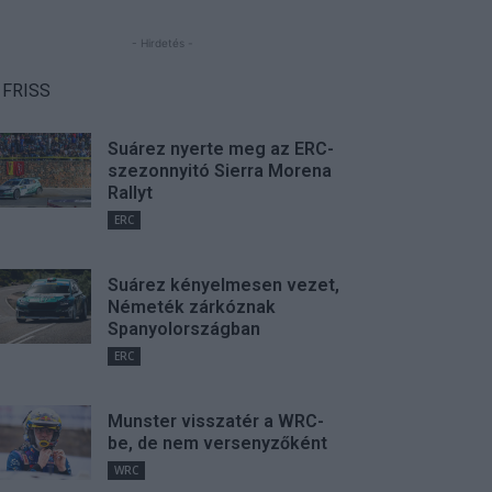
- Hirdetés -
FRISS
Suárez nyerte meg az ERC-
szezonnyitó Sierra Morena
Rallyt
ERC
Suárez kényelmesen vezet,
Németék zárkóznak
Spanyolországban
ERC
Munster visszatér a WRC-
be, de nem versenyzőként
WRC