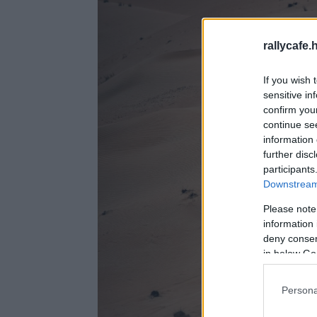
rallycafe.
If you wish 
sensitive in
confirm you
continue se
information 
further disc
participants
Downstream 
Please note
information 
deny consent
in below Go
Persona