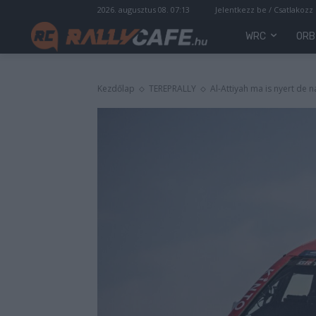
2026. augusztus 08. 07:13
Jelentkezz be / Csatlakozz
WRC
ORB
Kezdőlap
TEREPRALLY
Al-Attiyah ma is nyert de 