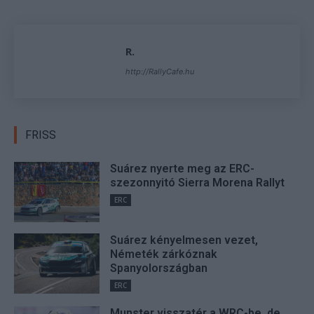
R.
http://RallyCafe.hu
FRISS
Suárez nyerte meg az ERC-
szezonnyitó Sierra Morena Rallyt
ERC
Suárez kényelmesen vezet,
Németék zárkóznak
Spanyolországban
ERC
Munster visszatér a WRC-be, de