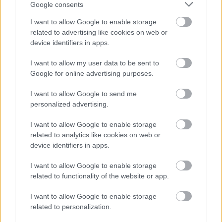
Google consents
I want to allow Google to enable storage
foto: Riverside Baja
related to advertising like cookies on web or
device identifiers in apps.
A versenyző hozzátette, természetesen nem
sétakocsikázni érkeznek a versenyre, így az első
I want to allow my user data to be sent to
Google for online advertising purposes.
pillanattól kezdve nyomni fogja, ami a csövön kifér.
I want to allow Google to send me
„Nagyon izgatott vagyok, hiszen ez a verseny lesz a
personalized advertising.
premierem Magyarországon. Várom már a rajtot, és
I want to allow Google to enable storage
abban bízom, hogy Palival már a Riverside Baján
related to analytics like cookies on web or
megmutatjuk, mire képes a párosunk”
– közölte Filippo
device identifiers in apps.
Ippolito.
I want to allow Google to enable storage
related to functionality of the website or app.
A versenyen összesen 31 autó és 19 motor és quad
áll
rajthoz
. Az évekkel ezelőtt elkezdett
I want to allow Google to enable storage
utánpótlásképzésnek köszönhetően ezúttal már öten
related to personalization.
indulnak az újoncok kategóriájában, a Challenge-ben.