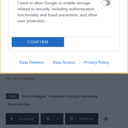
I want to allow Google to enable storage
related to security, including authentication
functionality and fraud prevention, and other
user protection.
CONFIRM
Data Deletion
Data Access
Privacy Policy
foto: Riverside Baja
TAGS
Révész Magyar Tereprally Országos Bajnokság
Riverside Baja
Facebook
X
Pinterest