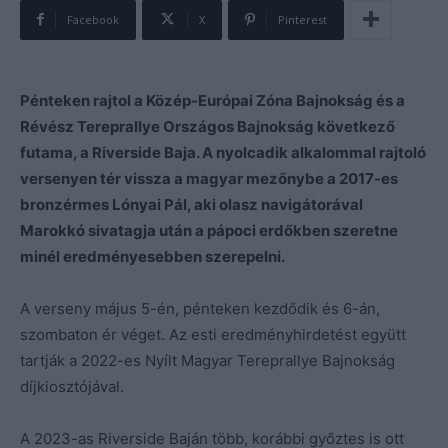
Facebook
X
Pinterest
Pénteken rajtol a Közép-Európai Zóna Bajnokság és a
Révész Tereprallye Országos Bajnokság következő
futama, a Riverside Baja. A nyolcadik alkalommal rajtoló
versenyen tér vissza a magyar mezőnybe a 2017-es
bronzérmes Lónyai Pál, aki olasz navigátorával
Marokkó sivatagja után a pápoci erdőkben szeretne
minél eredményesebben szerepelni.
A verseny május 5-én, pénteken kezdődik és 6-án,
szombaton ér véget. Az esti eredményhirdetést együtt
tartják a 2022-es Nyílt Magyar Tereprallye Bajnokság
díjkiosztójával.
A 2023-as Riverside Baján több, korábbi győztes is ott