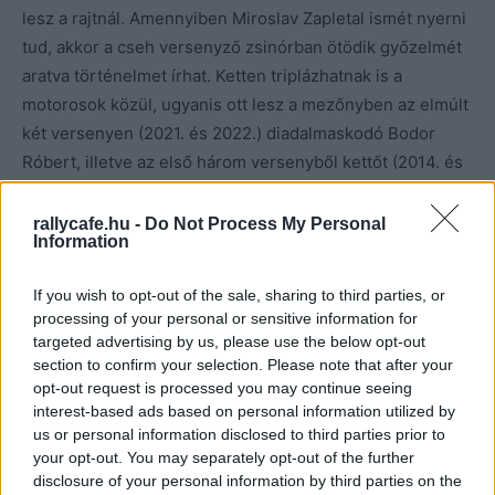
lesz a rajtnál. Amennyiben Miroslav Zapletal ismét nyerni
tud, akkor a cseh versenyző zsinórban ötödik győzelmét
aratva történelmet írhat. Ketten triplázhatnak is a
motorosok közül, ugyanis ott lesz a mezőnyben az elmúlt
két versenyen (2021. és 2022.) diadalmaskodó Bodor
Róbert, illetve az első három versenyből kettőt (2014. és
2017.) megnyerő Hodola Richárd.
rallycafe.hu -
Do Not Process My Personal
Information
Az autósok közt nevezett a 2017-ben a harmadik helyen
záró Lónyai Pál is Porsche Macanjával, ám ezúttal az
If you wish to opt-out of the sale, sharing to third parties, or
olasz Filippo Ippolito diktálja majd neki az itinert. Mint a
processing of your personal or sensitive information for
magyar pilóta elmondta, az idei szezont együtt csinálják
targeted advertising by us, please use the below opt-out
végig. Elsősorban az FIA Világkupa-sorozatára
section to confirm your selection. Please note that after your
opt-out request is processed you may continue seeing
koncentrálnak, de a Riverside Bajától kezdve valamennyi
interest-based ads based on personal information utilized by
magyar bajnoki futamon is rajthoz szeretnének állni.
us or personal information disclosed to third parties prior to
Pápocra a marokkói sivatagból érkeznek, ahol az X-Raid
your opt-out. You may separately opt-out of the further
csapat Yamaháját próbálták ki, ott Somfai Mátyás volt
disclosure of your personal information by third parties on the