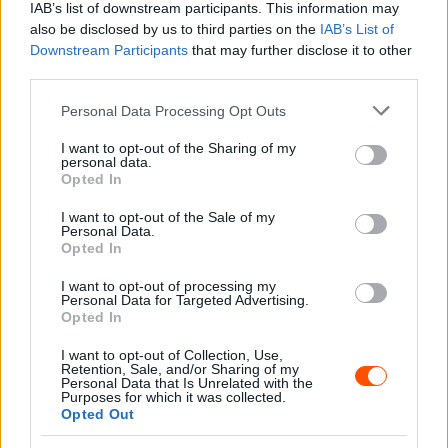
IAB’s list of downstream participants. This information may
Lónyai navigátora.
also be disclosed by us to third parties on the
IAB’s List of
Downstream Participants
that may further disclose it to other
„Nagyon szívesen jövünk el ide, mert ez a verseny
third parties.
különösen a szívemhez nőtt. Most a Macannal állunk
Please note that this website/app uses one or more Google
Personal Data Processing Opt Outs
rajthoz, sőt, a hazai futamokon is ezzel fogunk indulni, de
services and may gather and store information including but
a világkupa-futamokon még képlékeny minden. Egy
not limited to your visit or usage behaviour. You may click to
I want to opt-out of the Sharing of my
personal data.
biztos, ha nem jön közbe semmilyen technikai gond,
grant or deny consent to Google and its third-party tags to
Opted In
use your data for below specified purposes in below Google
akkor idén nagyon durva versenynaptárt teljesítünk
consent section.
majd
”
– mondta Lónyai Pál.
I want to opt-out of the Sale of my
Personal Data.
Opted In
I want to opt-out of processing my
Personal Data for Targeted Advertising.
Opted In
I want to opt-out of Collection, Use,
Retention, Sale, and/or Sharing of my
Personal Data that Is Unrelated with the
Purposes for which it was collected.
Opted Out