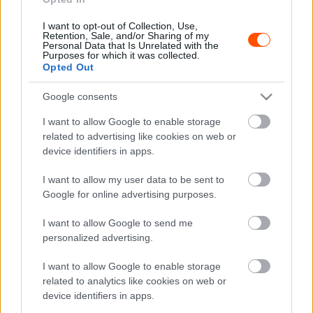
I want to opt-out of Collection, Use,
Retention, Sale, and/or Sharing of my
Personal Data that Is Unrelated with the
Purposes for which it was collected.
Opted Out
Google consents
I want to allow Google to enable storage
related to advertising like cookies on web or
Ráadásul nem először köröz Nagy Attilával, a navigátor
device identifiers in apps.
teszten már ment vele, mint ahogyan a jobb egytől
I want to allow my user data to be sent to
általában tisztes távolságot tartó Bútor Róbert is beült
Google for online advertising purposes.
már mellé. Reményi Regő amellett, hogy óriási
megtiszteltetésnek tartotta ezeket az alkalmakat, mindkét
I want to allow Google to send me
klasszistól rengeteget tanult.
personalized advertising.
I want to allow Google to enable storage
A Rally4-es Peugeot vezetése mindenképpen nagy
related to analytics like cookies on web or
ugrás, így Reményi Regő izgatottan várja a lehetőséget –
device identifiers in apps.
akárcsak a közös munkát Nagy Attilával. És ha minden jól