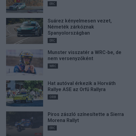
ERC
Suárez kényelmesen vezet,
Németék zárkóznak
Spanyolországban
ERC
Munster visszatér a WRC-be, de
nem versenyzőként
WRC
Hat autóval érkezik a Horváth
Rallye ASE az Orfű Rallyra
ORB
Piros zászló színesítette a Sierra
Morena Rallyt
ERC