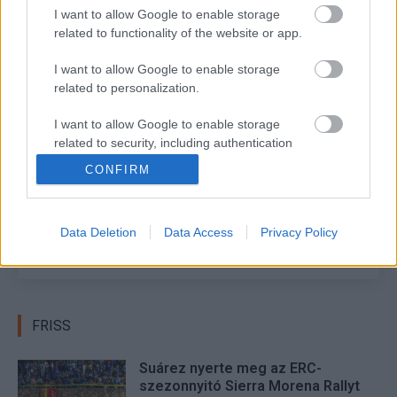
I want to allow Google to enable storage
megy, addigra már a jogosítványa is a zsebében lesz.
related to functionality of the website or app.
I want to allow Google to enable storage
TAGS
kiemelt
Nagy Attila
R-Cup
Reményi Regő
related to personalization.
Utánpótlás
I want to allow Google to enable storage
related to security, including authentication
Facebook
X
Pinterest
functionality and fraud prevention, and other
CONFIRM
user protection.
Data Deletion
Data Access
Privacy Policy
Lakner Gábor
FRISS
Suárez nyerte meg az ERC-
szezonnyitó Sierra Morena Rallyt