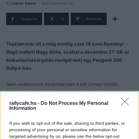
-
By
Lakner Gábor
2024. november 29.
Facebook
X
Pinterest
Teszten már ült a még mindig csak 16 éves Reményi
Regő mellett Nagy Attila, ezúttal a december 27–28-ai
kiskunlacházai gálán navigál neki egy Peugeot 208
Rally4-ben.
Nem unatkozunk decemberben a két ünnep között,
hiszen egyrészt
a tavalyi kihagyás után
december 27–29-
én Fóton és Mogyoródon megrendezik
a Szilveszter Mini
rallycafe.hu -
Do Not Process My Personal
Information
Rallyt,
másrészt Kiskunlacházán ezzel egy időben,
december 27–28-án lesz
a II. Szilveszteri R-Cup Gála a
If you wish to opt-out of the sale, sharing to third parties, or
Volvid-kupáért.
processing of your personal or sensitive information for
targeted advertising by us, please use the below opt-out