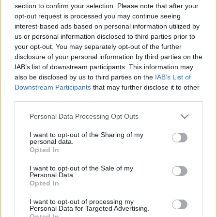
Az utóbbi versenyen indulhat a HRT-kupa győztese is –
section to confirm your selection. Please note that after your
az idén létrehozott sorozat sok fiatalt vonzott, ami
opt-out request is processed you may continue seeing
interest-based ads based on personal information utilized by
örömteli, hiszen a fő cél az utánpótlás-nevelés volt. A
us or personal information disclosed to third parties prior to
legmeggyőzőbb teljesítményt Reményi Regő mutatta, aki
your opt-out. You may separately opt-out of the further
ennek köszönhetően lehetőséget kap, hogy részt vegyen
disclosure of your personal information by third parties on the
a gálán egy Peugeot 208 Rally4-gyel, méghozzá az
IAB’s list of downstream participants. This information may
also be disclosed by us to third parties on the
IAB’s List of
ország egyik legjobb navigátorával, Nagy Attilával az
Downstream Participants
that may further disclose it to other
oldalán.
third parties.
Please note that this website/app uses one or more Google
A 17. születésnapját december 17-én – reményei szerint a
Personal Data Processing Opt Outs
services and may gather and store information including but
jogosítványa megszerzésével – ünneplő Reményi Regő
not limited to your visit or usage behaviour. You may click to
I want to opt-out of the Sharing of my
kifejezetten ügyesen terelgeti a korábban Födő Imre,
personal data.
grant or deny consent to Google and its third-party tags to
Opted In
majd Fancsik Gergely által is vezetett Lada VFTS-t, és ha
use your data for below specified purposes in below Google
consent section.
minden jól megy, a következő szezonban erről már az
I want to opt-out of the Sale of my
Personal Data.
ORB2-ben is meggyőződhetünk.
Opted In
I want to opt-out of processing my
Personal Data for Targeted Advertising.
Opted In