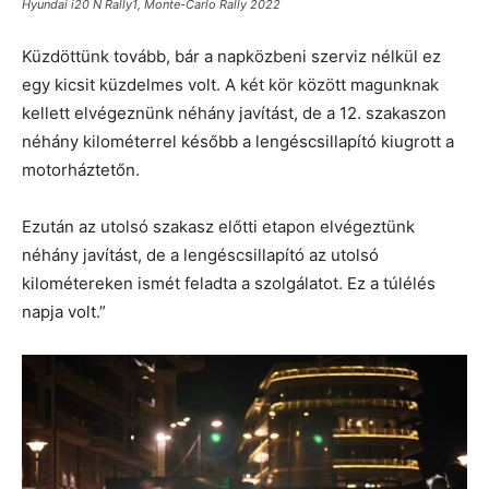
Hyundai i20 N Rally1, Monte-Carlo Rally 2022
Küzdöttünk tovább, bár a napközbeni szerviz nélkül ez
egy kicsit küzdelmes volt. A két kör között magunknak
kellett elvégeznünk néhány javítást, de a 12. szakaszon
néhány kilométerrel később a lengéscsillapító kiugrott a
motorháztetőn.
Ezután az utolsó szakasz előtti etapon elvégeztünk
néhány javítást, de a lengéscsillapító az utolsó
kilométereken ismét feladta a szolgálatot. Ez a túlélés
napja volt.”