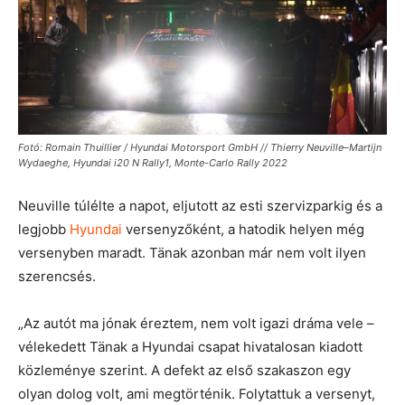
Fotó: Romain Thuillier / Hyundai Motorsport GmbH // Thierry Neuville–Martijn
Wydaeghe, Hyundai i20 N Rally1, Monte-Carlo Rally 2022
Neuville túlélte a napot, eljutott az esti szervizparkig és a
legjobb
Hyundai
versenyzőként, a hatodik helyen még
versenyben maradt.
Tänak azonban már nem volt ilyen
szerencsés.
„Az autót ma jónak éreztem, nem volt igazi dráma vele –
vélekedett
Tänak a Hyundai csapat hivatalosan kiadott
közleménye szerint
. A defekt az első szakaszon egy
olyan dolog volt, ami megtörténik. Folytattuk a versenyt,