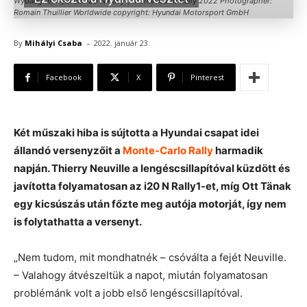
Wydaeghe, Hyundai i20 N Rally1, Monte-Carlo Rally 2022 Photographer:
Romain Thuillier Worldwide copyright: Hyundai Motorsport GmbH
-
By
Mihályi Csaba
2022. január 23.
Facebook
X
Pinterest
Két műszaki hiba is sújtotta a Hyundai csapat idei
állandó versenyzőit a
Monte-Carlo Rally
harmadik
napján. Thierry Neuville a lengéscsillapítóval küzdött és
javította folyamatosan az i20 N Rally1-et, míg Ott Tänak
egy kicsúszás után főzte meg autója motorját, így nem
is folytathatta a versenyt.
„Nem tudom, mit mondhatnék – csóválta a fejét Neuville.
– Valahogy átvészeltük a napot, miután folyamatosan
problémánk volt a jobb első lengéscsillapítóval.