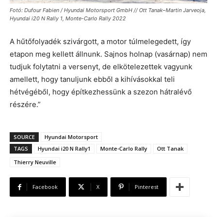
Fotó: Dufour Fabien / Hyundai Motorsport GmbH // Ott Tanak–Martin Jarveoja,
Hyundai i20 N Rally 1, Monte-Carlo Rally 2022
A hűtőfolyadék szivárgott, a motor túlmelegedett, így
etapon meg kellett állnunk. Sajnos holnap (vasárnap) nem
tudjuk folytatni a versenyt, de elkötelezettek vagyunk
amellett, hogy tanuljunk ebből a kihívásokkal teli
hétvégéből, hogy építkezhessünk a szezon hátralévő
részére.”
SOURCE
Hyundai Motorsport
TAGS
Hyundai i20 N Rally1
Monte-Carlo Rally
Ott Tanak
Thierry Neuville
Facebook
X
Pinterest