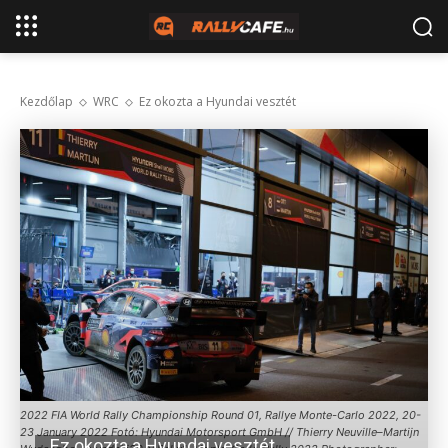
Kezdőlap
WRC
Ez okozta a Hyundai vesztét
2022 FIA World Rally Championship Round 01, Rallye Monte-Carlo 2022, 20-
23 January 2022 Fotó: Hyundai Motorsport GmbH // Thierry Neuville–Martijn
Ez okozta a Hyundai vesztét