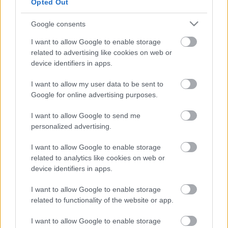
Thierry Neuville idén három versenyen két dobogós
Opted Out
eredményt ért el, így a
bajnokságban
a második helyen
Google consents
áll Kalle Rovanperától 29 pont hátránnyal lemaradva, míg
Craig Breent 17 ponttal megelőzve.
I want to allow Google to enable storage
related to advertising like cookies on web or
device identifiers in apps.
A Hyundai a Horvát Rallyt követően a gyártók
bajnokságának második helyére lépett 42 pont hátránnyal
I want to allow my user data to be sent to
a Toyota és 5 pont előnnyel az M-Sporttal szemben.
Google for online advertising purposes.
I want to allow Google to send me
personalized advertising.
TAGS
Horvát Rally 2022
Hyundai Motorsport
Thierry Neuville
WRC
I want to allow Google to enable storage
related to analytics like cookies on web or
Facebook
X
Pinterest
device identifiers in apps.
I want to allow Google to enable storage
related to functionality of the website or app.
Hund Gábor
I want to allow Google to enable storage