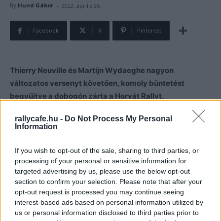
-
By
Hund Gábor
2022. április 26.
Facebook
X
Pinterest
Thierry Neuville és Martijn Wydaeghe nagyon
változatos versenyt követően, komoly büntetést
begyűjtve a dobogón zárta a Horvát Rallyt.
rallycafe.hu -
Do Not Process My Personal
Thierry Neuville sorra halmozta a büntetéseket a
Horvát
Information
Rally i
dején, és végül 2 perc gyűlt ezekből össze, majd
jött a Power Stage, ahol balesetet szenvedett, ennek
If you wish to opt-out of the sale, sharing to third parties, or
ellenére is sikerült megszereznie a harmadik helyet.
processing of your personal or sensitive information for
targeted advertising by us, please use the below opt-out
section to confirm your selection. Please note that after your
“A Power Stage-n nem tudom, hogy mi történt – mondta
opt-out request is processed you may continue seeing
Thierry Neuville. – Tudtam, hogy árok van az út mentén
interest-based ads based on personal information utilized by
és a megcsúszás után már csak az autó próbáltam
us or personal information disclosed to third parties prior to