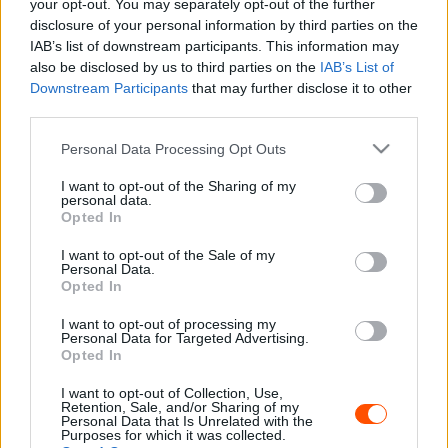
your opt-out. You may separately opt-out of the further
menteni. Kívülről nagyon látványosnak tűnhetett, de
disclosure of your personal information by third parties on the
belülről kevésbé volt drámai és sikerült két defekttel
IAB’s list of downstream participants. This information may
megúszni. Szerencsére pótkerekünk is ennyi volt még.
also be disclosed by us to third parties on the
IAB’s List of
Kihívásokkal teli hétvége volt, mely során hol fent, hol
Downstream Participants
that may further disclose it to other
lent voltunk. Sok csalódás és némi öröm is ért minket.
third parties.
Örülök, hogy sikerült megszerezni a dobogót, mert egész
Please note that this website/app uses one or more Google
Personal Data Processing Opt Outs
hétvégén ez volt a cél.”
services and may gather and store information including but
not limited to your visit or usage behaviour. You may click to
I want to opt-out of the Sharing of my
personal data.
grant or deny consent to Google and its third-party tags to
A belga versenyző szerint a Monte-Carlo Rally óta sokat
Opted In
use your data for below specified purposes in below Google
változott az autó.
consent section.
I want to opt-out of the Sale of my
Personal Data.
Opted In
“Sokkal jobb most az autó, mint amilyen a Montén volt.
Most úgy látom, hogy sikerült javulni, de még mindig van
I want to opt-out of processing my
Personal Data for Targeted Advertising.
mit jobbá tenni. Két autóval zártunk a dobogón, ami
Opted In
nagyon jó, de ahhoz, hogy bajnoki címért harcoljunk még
I want to opt-out of Collection, Use,
tovább kell fejlődnünk.”
Retention, Sale, and/or Sharing of my
Personal Data that Is Unrelated with the
Purposes for which it was collected.