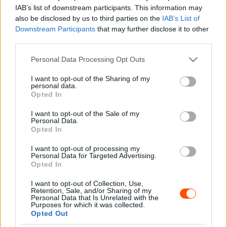
IAB’s list of downstream participants. This information may
amelye egy tapodtat sem mozdult.
also be disclosed by us to third parties on the
IAB’s List of
Downstream Participants
that may further disclose it to other
third parties.
Please note that this website/app uses one or more Google
Personal Data Processing Opt Outs
services and may gather and store information including but
not limited to your visit or usage behaviour. You may click to
I want to opt-out of the Sharing of my
personal data.
grant or deny consent to Google and its third-party tags to
Opted In
use your data for below specified purposes in below Google
consent section.
I want to opt-out of the Sale of my
Personal Data.
Opted In
I want to opt-out of processing my
A vlog különlegessége, hogy Geri találkozott a versenyen
Personal Data for Targeted Advertising.
Opted In
Kacsándi Norbival, aki gyanútlan turista volt, és még
fényképezőgépet sem vitt magával, de persze Geri
I want to opt-out of Collection, Use,
Retention, Sale, and/or Sharing of my
azonnal a nyakába nyomott egyet, hogy Kacsi meg tudja
Personal Data that Is Unrelated with the
Purposes for which it was collected.
mutatni, nem felejtett el fotózni.
Opted Out