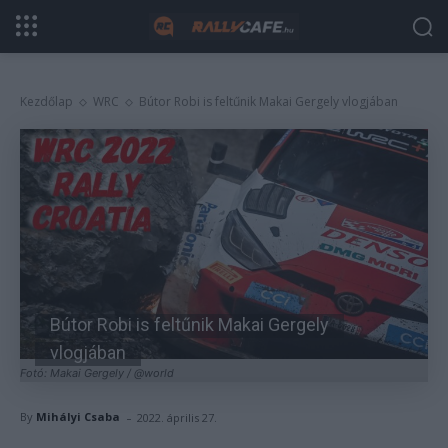
Kezdőlap
WRC
Bútor Robi is feltűnik Makai Gergely vlogjában
Bútor Robi is feltűnik Makai Gergely
vlogjában
Fotó: Makai Gergely / @world
-
By
Mihályi Csaba
2022. április 27.