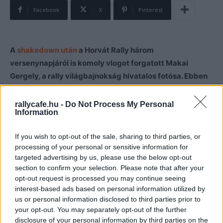
Facebook
X
Pinterest
A
shakedown után
a Horvát Rally három
versenynapjáról is komoly vlogot forgatott Makai
Gergely, a rally világbajnokság hivatalos fotósa. Ebben
természetesen a legjobb képek mellett találkozhatunk
a versenyre nézőként kilátogató Istovics Gergővel, de
rallycafe.hu -
Do Not Process My Personal
Information
egy régi jó ismerős is belesétált Geri csapdájába.
If you wish to opt-out of the sale, sharing to third parties, or
Nagyugrató, levágós, kihordásos kanyar – minden
processing of your personal or sensitive information for
szerepelt Makai Gergely repertoárjában a Horvát Rallyn,
targeted advertising by us, please use the below opt-out
ahol természetesen Bútor Robit is többször
section to confirm your selection. Please note that after your
opt-out request is processed you may continue seeing
megörökítette.
interest-based ads based on personal information utilized by
us or personal information disclosed to third parties prior to
De talán a legbeszédesebb megörökített pillanat, amikor
your opt-out. You may separately opt-out of the further
a Toyota GR Yaris Rally1 felnije találkozik a sziklával,
disclosure of your personal information by third parties on the