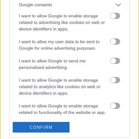
Ha igazi hard core fanok vagytok, akkor fel is
Google consents
iratkozhattok a
YouTube
csatornájára, de Geri ígérete
I want to allow Google to enable storage
szerint a Rallycafe.hu-n mindig elsők között nézhetitek
related to advertising like cookies on web or
meg a legfrissebb vlogját.
device identifiers in apps.
I want to allow my user data to be sent to
Google for online advertising purposes.
TAGS
Bútor Róbert
Bútor Robi
Horvát Rally
Istovics Gergő
Kacsándi Norbi
Makai Gergely
vlog
I want to allow Google to send me
personalized advertising.
Facebook
X
Pinterest
I want to allow Google to enable storage
related to analytics like cookies on web or
device identifiers in apps.
I want to allow Google to enable storage
Mihályi Csaba
related to functionality of the website or app.
http://rallycafe.hu
I want to allow Google to enable storage
CONFIRM
related to personalization.