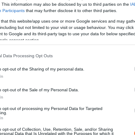
. This information may also be disclosed by us to third parties on the
IA
Participants
that may further disclose it to other third parties.
 that this website/app uses one or more Google services and may gath
including but not limited to your visit or usage behaviour. You may click 
X
Pinterest
WhatsApp
 to Google and its third-party tags to use your data for below specifi
ogle consent section.
azt a szakaszt, melynek része az Isegami alagút, ahol
l Data Processing Opt Outs
adókra.
o opt-out of the Sharing of my personal data.
In
lagútat 1897-ben építették, 308 méter hosszú és
o opt-out of the Sale of my Personal Data.
In
an található alagúton is keresztül mennek a WRC
to opt-out of processing my Personal Data for Targeted
dik gyorsaságin.
ing.
In
vatosabban kell vezetniük a versenyzőknek, ugyanis az
o opt-out of Collection, Use, Retention, Sale, and/or Sharing
zámon Japánban.
ersonal Data that Is Unrelated with the Purposes for which it