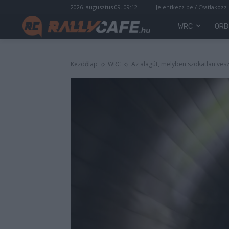
2026. augusztus 09. 09:12
Jelentkezz be / Csatlakozz
WRC
ORB
Kezdőlap
WRC
Az alagút, melyben szokatlan vesz