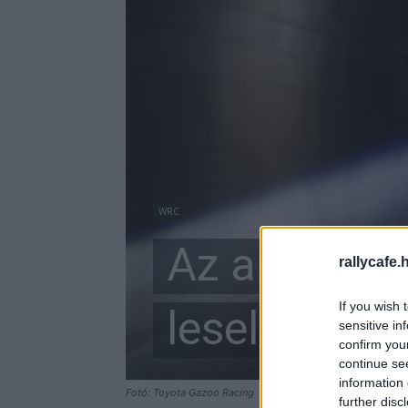
WRC
Az alagút, 
rallycafe.
If you wish 
leselkednek
sensitive in
confirm you
continue se
information 
Fotó: Toyota Gazoo Racing
further disc