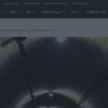
Impresszum
Médiaajánlat
Adatvédelmi elvek
Szerzői jogok
ERC
RX
TEREPRALLY
F1
UTÁNPÓTLÁS
élyek leselkednek a Japán Rally indulóira