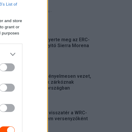
B’s List of
- Hirdetés -
er and store
FRISS
to grant or
ed purposes
Suárez nyerte meg az ERC-
szezonnyitó Sierra Morena
Rallyt
ERC
Suárez kényelmesen vezet,
Németék zárkóznak
Spanyolországban
ERC
Munster visszatér a WRC-
be, de nem versenyzőként
WRC