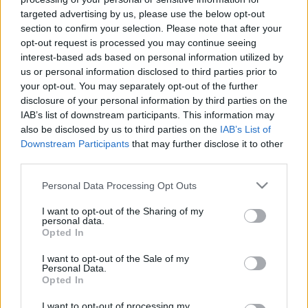
befektetésen.
targeted advertising by us, please use the below opt-out
section to confirm your selection. Please note that after your
„Örülök, hogy részt vehetek egy figyelemre méltó alulról
opt-out request is processed you may continue seeing
építkező sorozat támogatásában, amely egyedülálló
interest-based ads based on personal information utilized by
us or personal information disclosed to third parties prior to
lehetőséget biztosít ezeknek a pilótáknak, hogy
your opt-out. You may separately opt-out of the further
kiskoruktól kezdve versenyezzenek és tanuljanak a
disclosure of your personal information by third parties on the
sportban
” – mondta a Hyundai versenyzője, aki második
IAB’s list of downstream participants. This information may
helyezést ért el a Svéd Rallyn.
also be disclosed by us to third parties on the
IAB’s List of
Downstream Participants
that may further disclose it to other
third parties.
„
Ez a sport nagyon sokat adott nekem, és most itt az
ideje, hogy visszaadjak valamit a fiatalok következő
Please note that this website/app uses one or more Google
Personal Data Processing Opt Outs
services and may gather and store information including but
generációjának, akik célja, hogy a rallyban nyomot
not limited to your visit or usage behaviour. You may click to
I want to opt-out of the Sharing of my
hagyjanak. Ezek a pilóták jelentik a jövőt, és nagyon
personal data.
grant or deny consent to Google and its third-party tags to
Opted In
örülök, hogy segíthetek az utazás kezdeti lépéseinél.”
use your data for below specified purposes in below Google
consent section.
I want to opt-out of the Sale of my
Personal Data.
A Breen támogatása versenyenként egy 1250 euró értékű
Opted In
utalványt jelent, többféle szempint alapján lehet
I want to opt-out of processing my