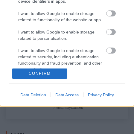
device identifiers in apps.
I want to allow Google to enable storage
related to functionality of the website or app.
I want to allow Google to enable storage
foto: Hyundai Motorsport GmbH
related to personalization.
I want to allow Google to enable storage
TAGS
Craig Breen
Hyundai i20 N Rally1
WRC
related to security, including authentication
functionality and fraud prevention, and other
Facebook
X
Pinterest
user protection.
CONFIRM
Data Deletion
Data Access
Privacy Policy
R.
http://RallyCafe.hu