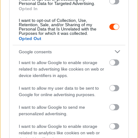
megszerezni, és nem kizárólag az eredményességhez
Personal Data for Targeted Advertising.
kötött. Az újonc és a tapasztalt versenyzők egyaránt
Opted In
pályázhatnak a díjra.
I want to opt-out of Collection, Use,
Retention, Sale, and/or Sharing of my
Personal Data that Is Unrelated with the
Breen támogatásának köszönhetően az összetett bajnok
Purposes for which it was collected.
Opted Out
egy kétnapos jeges vezetési tréningen is részt vehet a
norvégiai John Haugland Winter Rally Schoolban. Az ír
Google consents
sztár azt is vállalta, hogy idén megjelenik a bajnokság
I want to allow Google to enable storage
hivatalos oktatási napján, és részt vesz az egyéni
related to advertising like cookies on web or
oktatásban, amely a versenyzők saját autójával zajlik.
device identifiers in apps.
I want to allow my user data to be sent to
Google for online advertising purposes.
I want to allow Google to send me
personalized advertising.
I want to allow Google to enable storage
related to analytics like cookies on web or