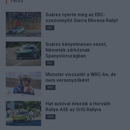
FRISS
Suárez nyerte meg az ERC-
szezonnyitó Sierra Morena Rallyt
ERC
Suárez kényelmesen vezet,
Németék zárkóznak
Spanyolországban
ERC
Munster visszatér a WRC-be, de
nem versenyzőként
WRC
Hat autóval érkezik a Horváth
Rallye ASE az Orfű Rallyra
ORB