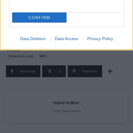
CONFIRM
Fotó: Azores Rallye
Data Deletion
Data Access
Privacy Policy
TAGS
Andreas Mikkelsen
Azori-szigetek Rally 2023
kiemelt
Sébastien Loeb
WRC
Facebook
X
Pinterest
Hund Gábor
http://rallycafe.hu