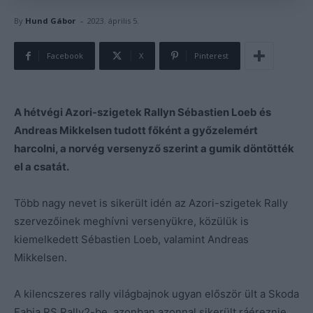
-
By
Hund Gábor
2023. április 5.
Facebook
X
Pinterest
A hétvégi Azori-szigetek Rallyn Sébastien Loeb és
Andreas Mikkelsen tudott főként a győzelemért
harcolni, a norvég versenyző szerint a gumik döntötték
el a csatát.
Több nagy nevet is sikerült idén az Azori-szigetek Rally
szervezőinek meghívni versenyükre, közülük is
kiemelkedett Sébastien Loeb, valamint Andreas
Mikkelsen.
A kilencszeres rally világbajnok ugyan először ült a Skoda
Fabia RS Rally2-be, azonban azonnal sikerült ráéreznie