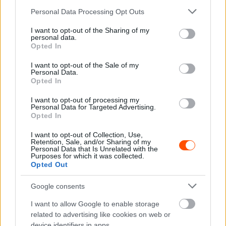
össze, és mivel nem volt szervizelés, ezért óvatosabbnak
Please note that this website/app uses one or more Google
Personal Data Processing Opt Outs
services and may gather and store information including but
kellett lennem.”
not limited to your visit or usage behaviour. You may click to
I want to opt-out of the Sharing of my
personal data.
grant or deny consent to Google and its third-party tags to
Opted In
A második nap már szárazabb utakon zajlott, de ekkor is
use your data for below specified purposes in below Google
ki jött a gumik közti különbség.
consent section.
I want to opt-out of the Sale of my
Personal Data.
Opted In
„A második napon igyekeztem ismét nagyon gyors lenni,
I want to opt-out of processing my
és bár Seb is lágy gumikon kezdett, ekkor a Michelin már
Personal Data for Targeted Advertising.
túl lágynak bizonyult és közepesre kellett váltania, így
Opted In
sikerült gyorsabbnak lennem.”
I want to opt-out of Collection, Use,
Retention, Sale, and/or Sharing of my
Personal Data that Is Unrelated with the
Az utolsó két szakasz előtt a norvég versenyző 8.4
Purposes for which it was collected.
Opted Out
másodpercre megközelítette francia riválisát, azonban
ekkor elkövetett egy kisebb hibát.
Google consents
I want to allow Google to enable storage
„Érintőre vettük a partoldalt és kisebb sérülései lettek az
related to advertising like cookies on web or
autónak. Ezt sikerült megjavítani, de Loeb ismét ellépett
device identifiers in apps.