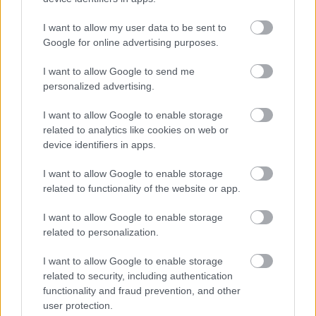
és végül nyerni tudott.”
I want to allow my user data to be sent to
Google for online advertising purposes.
A WRC2 2021-es vb címe és tavalyi második helye után
Mikkelsen idén is szeretne ebben a sorozatban
I want to allow Google to send me
versenyezni, és első futamára már nem kell sokat várni.
personalized advertising.
I want to allow Google to enable storage
„Egyelőre nem tudom elárulni az első verseny helyszínét,
related to analytics like cookies on web or
de már nem kell sokat várni, nem véletlen az sem, hogy
device identifiers in apps.
indultunk az Azori-szigeteken.”
I want to allow Google to enable storage
related to functionality of the website or app.
I want to allow Google to enable storage
related to personalization.
I want to allow Google to enable storage
related to security, including authentication
functionality and fraud prevention, and other
user protection.