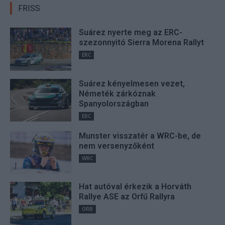
FRISS
Suárez nyerte meg az ERC-
szezonnyitó Sierra Morena Rallyt
ERC
Suárez kényelmesen vezet,
Németék zárkóznak
Spanyolországban
ERC
Munster visszatér a WRC-be, de
nem versenyzőként
WRC
Hat autóval érkezik a Horváth
Rallye ASE az Orfű Rallyra
ORB