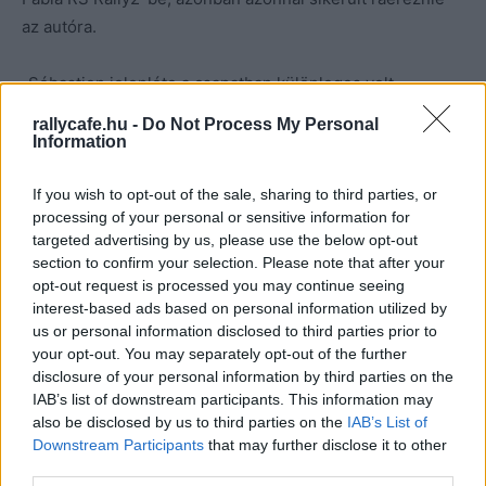
az autóra.
„Sébastien jelenléte a csapatban különleges volt –
mondta Andreas Mikkelsen a Dirtfishnek. – Azonnal
rallycafe.hu -
Do Not Process My Personal
sikerült jól éreznie magát a Skodában, ami igazolta a cseh
Information
gyártó törekvéseit, hogy egy versenyző azonnal
If you wish to opt-out of the sale, sharing to third parties, or
kényelmesen tudja vezetni az autót.”
processing of your personal or sensitive information for
targeted advertising by us, please use the below opt-out
Az első nap végén Loeb 15.1 másodperc előnnyel
section to confirm your selection. Please note that after your
vezetett Mikkelsen előtt.
opt-out request is processed you may continue seeing
interest-based ads based on personal information utilized by
us or personal information disclosed to third parties prior to
„A nyitó napon nehéz volt követni Sébastien tempóját,
your opt-out. You may separately opt-out of the further
mert a nyirkos, nedves körülmények között kijött a gumik
disclosure of your personal information by third parties on the
közti különbség. Ő lágy Michelin gumikkal ment, mi pedig
IAB’s list of downstream participants. This information may
lágy Pirellikkel, azonban a Michelin lágfy gumijai jóval
also be disclosed by us to third parties on the
IAB’s List of
Downstream Participants
that may further disclose it to other
lágyabbak, mint a Pirellié, ezért ő sokkal gyorsabb tudott
third parties.
lenni. Ráadásul az első szakaszon defektet szedtem