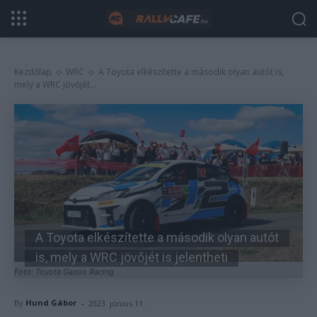
Kezdőlap
WRC
A Toyota elkészítette a második olyan autót is,
mely a WRC jövőjét...
A Toyota elkészítette a második olyan autót
is, mely a WRC jövőjét is jelentheti
Fotó: Toyota Gazoo Racing
-
By
Hund Gábor
2023. június 11.