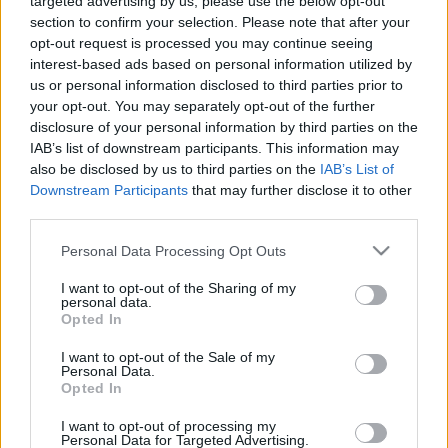
Brüsszelbe kellett vinni tankolni.
targeted advertising by us, please use the below opt-out
section to confirm your selection. Please note that after your
opt-out request is processed you may continue seeing
A hétvégén zajló Le Mans-i 24 órás versenyen pedig a
interest-based ads based on personal information utilized by
Toyota bemutatta az első hidrogén meghajtású WEC
us or personal information disclosed to third parties prior to
autót is, melynek a Toyota GR H2 Racing Concept nevet
your opt-out. You may separately opt-out of the further
disclosure of your personal information by third parties on the
adták. Az autóval a 2026-os WEC bajnokságban
IAB’s list of downstream participants. This information may
szeretnének indulni.
also be disclosed by us to third parties on the
IAB’s List of
Downstream Participants
that may further disclose it to other
Jari-Matti Latvala korábban a Rallit.fi oldalnak elárulta,
third parties.
hogy már folyékony hidrogént használnak az autók
Please note that this website/app uses one or more Google
Personal Data Processing Opt Outs
működtetése során, amivel jóval nagyobb távot sikerül
services and may gather and store information including but
megtenni, mint a gáznemű hajtóanyaggal.
not limited to your visit or usage behaviour. You may click to
I want to opt-out of the Sharing of my
personal data.
grant or deny consent to Google and its third-party tags to
Opted In
use your data for below specified purposes in below Google
consent section.
I want to opt-out of the Sale of my
Personal Data.
Opted In
I want to opt-out of processing my
Personal Data for Targeted Advertising.