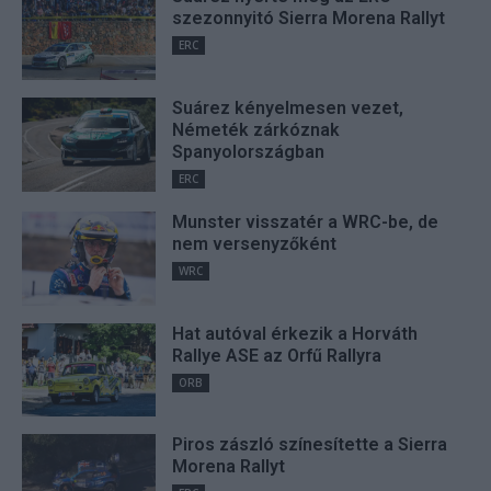
szezonnyitó Sierra Morena Rallyt
ERC
Suárez kényelmesen vezet,
Németék zárkóznak
Spanyolországban
ERC
Munster visszatér a WRC-be, de
nem versenyzőként
WRC
Hat autóval érkezik a Horváth
Rallye ASE az Orfű Rallyra
ORB
Piros zászló színesítette a Sierra
Morena Rallyt