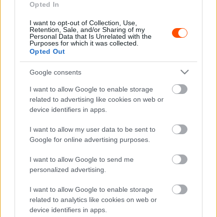
Opted In
I want to opt-out of Collection, Use,
Retention, Sale, and/or Sharing of my
Personal Data that Is Unrelated with the
Purposes for which it was collected.
Opted Out
Fotó: Toyota Gazoo Racing
Google consents
“Le Mans egy olyan helyszín, ahol áttörhetjük a határokat
I want to allow Google to enable storage
és megvalósíthatjuk elképzeléseinket – mondta Akio
related to advertising like cookies on web or
Toyota. – Szeretném, ha sikerülne megvalósítani a
device identifiers in apps.
károsanyag-kibocsájtás nélküli versenyzést, anélkül,
hogy elveszítenénk az autók gyorsaságát és versenyzési
I want to allow my user data to be sent to
Google for online advertising purposes.
élményét. A Toyota nem fektetne bele a hidrogén
meghajtásba, ha nem tudnánk, hogy ez lehet a jövő
I want to allow Google to send me
hajtása. Ez a hajtás képes megőrizni az autók mostani
personalized advertising.
hangját, nyomatékát.”
I want to allow Google to enable storage
related to analytics like cookies on web or
A WRC jelenleg is azon dolgozik, hogy milyen hajtás
device identifiers in apps.
lehetne a sport jövője 2025 után, így akár a