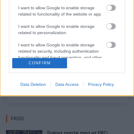
hidrogénhajtás is megoldás lehet majd.
I want to allow Google to enable storage
related to functionality of the website or app.
I want to allow Google to enable storage
TAGS
Akio Toyoda
kiemelt
Toyota Gazoo Racing
WRC
related to personalization.
Ypres Rally
I want to allow Google to enable storage
related to security, including authentication
Facebook
X
Pinterest
functionality and fraud prevention, and other
CONFIRM
user protection.
Hund Gábor
Data Deletion
Data Access
Privacy Policy
http://rallycafe.hu
FRISS
Suárez nyerte meg az ERC-