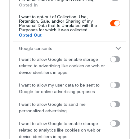
Opted In
Schoolnál lesz, a cél a Chattanooga Choo-Choo, a híres
Glenn Miller-dalról elnevezett vonat mellett lesz.
I want to opt-out of Collection, Use,
Retention, Sale, and/or Sharing of my
Personal Data that Is Unrelated with the
A demonstrációból bemutató rallyvá válás egy újabb
Purposes for which it was collected.
Opted Out
verseny előfutára, amely Chattanooga-t közelebb
hozhatja a 2026-os WRC forduló rendezéséhez.
Google consents
I want to allow Google to enable storage
related to advertising like cookies on web or
device identifiers in apps.
I want to allow my user data to be sent to
Google for online advertising purposes.
I want to allow Google to send me
personalized advertising.
I want to allow Google to enable storage
related to analytics like cookies on web or
device identifiers in apps.