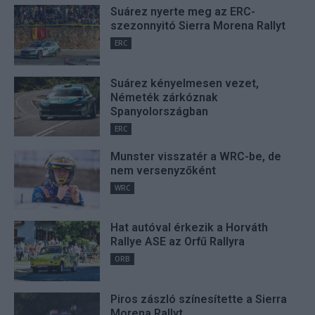
Suárez nyerte meg az ERC-
szezonnyitó Sierra Morena Rallyt
ERC
Suárez kényelmesen vezet,
Németék zárkóznak
Spanyolországban
ERC
Munster visszatér a WRC-be, de
nem versenyzőként
WRC
Hat autóval érkezik a Horváth
Rallye ASE az Orfű Rallyra
ORB
Piros zászló színesítette a Sierra
Morena Rallyt