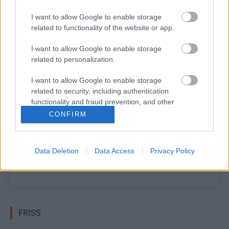
Fotó: Hyundai Motorsport
I want to allow Google to enable storage
related to functionality of the website or app.
I want to allow Google to enable storage
related to personalization.
TAGS
kiemelt
USA
WRC
I want to allow Google to enable storage
related to security, including authentication
Facebook
X
Pinterest
functionality and fraud prevention, and other
user protection.
CONFIRM
Data Deletion
Data Access
Privacy Policy
R.
http://RallyCafe.hu
FRISS