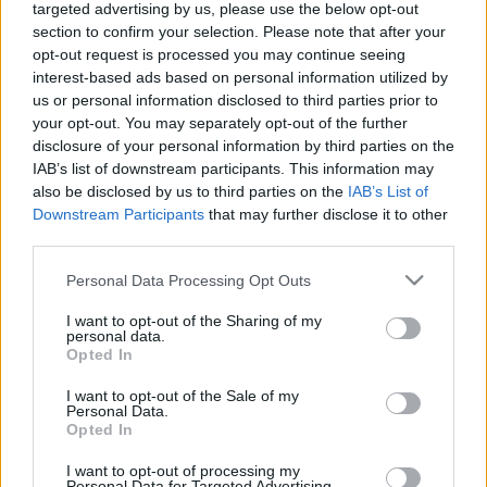
targeted advertising by us, please use the below opt-out
esemény megmutatta. Most újabb lépést tesznek a jövő
section to confirm your selection. Please note that after your
hónapban, a Tennessee Rally USA-n. A június 14-16-án
opt-out request is processed you may continue seeing
interest-based ads based on personal information utilized by
Chattanoogában rendezett esemény 14 szakaszon 68
us or personal information disclosed to third parties prior to
mérföldet foglal magában. A rally egy WRC forduló
your opt-out. You may separately opt-out of the further
menetrendje szerint zajlik majd, a szombati és a
disclosure of your personal information by third parties on the
vasárnapi nap két három szakaszból álló körből áll,
IAB’s list of downstream participants. This information may
also be disclosed by us to third parties on the
IAB’s List of
amelyeket szervizeléssel osztanak fel, és egy, a városhoz
Downstream Participants
that may further disclose it to other
közeli nézőtéri szakaszon történő egyetlen gyorsaságival
third parties.
zárulnak.
Please note that this website/app uses one or more Google
Personal Data Processing Opt Outs
services and may gather and store information including but
A 45 nevezőben maximált futam az ARA szabályainak
not limited to your visit or usage behaviour. You may click to
I want to opt-out of the Sharing of my
megfelelően zajlik, de nem számít az amerikai sorozat
personal data.
grant or deny consent to Google and its third-party tags to
Opted In
első számú pontgyűjtő fordulójának.
use your data for below specified purposes in below Google
consent section.
I want to opt-out of the Sale of my
Personal Data.
A péntek esti ünnepélyes rajtot az AT&T Field-en, a helyi
Opted In
baseballcsapat, a Chattanooga Lookouts otthonában
I want to opt-out of processing my
tartják. A szerviz mindkét napon a Polk County High
Personal Data for Targeted Advertising.