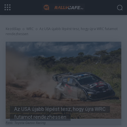
Kezdőlap
WRC
Az USA újabb lépést tesz, hogy újra WRC futamot
rendezhessen
Az USA újabb lépést tesz, hogy újra WRC
futamot rendezhessen
Fotó: Toyota Gazoo Racing