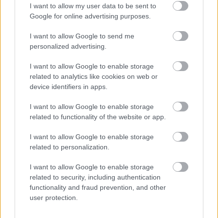
I want to allow my user data to be sent to
Yaris Rally2 (WRC2) +2:23.1
Google for online advertising purposes.
I want to allow Google to send me
A Szardínia Rally időterve
personalized advertising.
Május 31., péntek
14:33 SS1 Osilo – Tergu 1 25.65 km Ogier 17:18.6 / 1.
I want to allow Google to enable storage
OGIER, 2. Tanak, 3. Fourmaux
related to analytics like cookies on web or
device identifiers in apps.
15:33 SS2 Sedini – Castelsardo 1 13.26 km Tanak 9:57.9 /
1. OGIER, 2. Tanak, 3. Fourmaux
I want to allow Google to enable storage
17:33 SS3 Osilo – Tergu 2 25.65 km Ogier 16:43.9 / 1.
related to functionality of the website or app.
OGIER, 2. Tanak, 3. Sordo
I want to allow Google to enable storage
18:35 SS4 Sedini – Castelsardo 2 13.26 km Neuville
related to personalization.
9:32.9 / 1. OGIER, 2. Tanak, 3. Sordo
I want to allow Google to enable storage
Június 1., szombat
related to security, including authentication
functionality and fraud prevention, and other
07:41 SS5 Tempio Pausania 1 12.03 km Tanak 9:52.1 / 1.
user protection.
TANAK, 2. Ogier, 3. Neuville
08:49 SS6 Tula 1 22.61 km