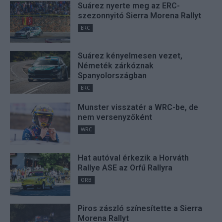
Suárez nyerte meg az ERC-
szezonnyitó Sierra Morena Rallyt
ERC
Suárez kényelmesen vezet,
Németék zárkóznak
Spanyolországban
ERC
Munster visszatér a WRC-be, de
nem versenyzőként
WRC
Hat autóval érkezik a Horváth
Rallye ASE az Orfű Rallyra
ORB
Piros zászló színesítette a Sierra
Morena Rallyt