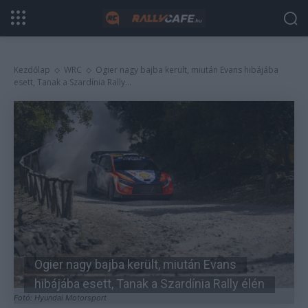
Kezdőlap
WRC
Ogier nagy bajba került, miután Evans hibájába
esett, Tanak a Szardínia Rally...
Ogier nagy bajba került, miután Evans
hibájába esett, Tanak a Szardínia Rally élén
Fotó: Hyundai Motorsport