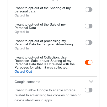
Rally1 1:03:39.7
services and may gather and store information including but
2 #17 Sébastien Ogier – Vincent Landais (FRA) Toyota GR
not limited to your visit or usage behaviour. You may click to
I want to opt-out of the Sharing of my
personal data.
grant or deny consent to Google and its third-party tags to
Yaris Rally1 +0.1
Opted In
use your data for below specified purposes in below Google
3 #11 Thierry Neuville – Martijn Wydaeghe (BEL) Hyundai
consent section.
I want to opt-out of the Sale of my
i20 N Rally1 +35.4
Personal Data.
4 #18 Takamoto Katsuta – Aaron Johnston (JPN – IRL)
Opted In
Toyota GR Yaris Rally1 +40.3
I want to opt-out of processing my
5 #6 Dani Sordo – Cándido Carrera (ESP) Hyundai i20 N
Personal Data for Targeted Advertising.
Opted In
Rally1 +44.8
6 #33 Elfyn Evans – Scott Martin (GBR) Toyota GR Yaris
I want to opt-out of Collection, Use,
Retention, Sale, and/or Sharing of my
Rally1 +1:07.4
Personal Data that Is Unrelated with the
Purposes for which it was collected.
7 #25 Sami Pajari – Enni Malkönen (FIN) Toyota GR Yaris
Opted Out
Rally2 (WRC2) +1:44.6
8 #13 Grégoire Munster – Louis Louka (LUX – BEL) Ford
Google consents
Puma Rally1 +1:51.1
I want to allow Google to enable storage
9 #40 Pierre-Louis Loubet – Loris Pascaud (FRA) Skoda
related to advertising like cookies on web or
Fabia RS Rally2 (WRC2) +2:08.9
device identifiers in apps.
10 #31 Jan Solans – Rodrigo Sanjuan (ESP) Toyota GR