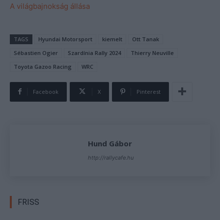
A világbajnokság állása
TAGS
Hyundai Motorsport
kiemelt
Ott Tanak
Sébastien Ogier
Szardínia Rally 2024
Thierry Neuville
Toyota Gazoo Racing
WRC
Facebook
X
Pinterest
Hund Gábor
http://rallycafe.hu
FRISS