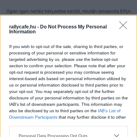
Ogier igen nehéz helyzetbe került, miután lemásolta Elfyn
Evans pénteki hibáját, vagyis csak egy pótkereket vitt
magával, és ahogy a walesi toyotás, úgy a francia
rallycafe.hu -
Do Not Process My Personal
Information
versenyző is azonnal az első szakaszon tönkretette egyik
kerekét. Ogier-nak így a délelőtt utolsó három szakaszán
If you wish to opt-out of the sale, sharing to third parties, or
extra gumi nélkül, nagyon óvatosan kell vezetnie.
processing of your personal or sensitive information for
targeted advertising by us, please use the below opt-out
section to confirm your selection. Please note that after your
Tanak mellett Thierry Neuville is előzni tudott, Takamoto
opt-out request is processed you may continue seeing
Katsutát és Dani Sordot is megelőzve a nap első
interest-based ads based on personal information utilized by
szakasza után a harmadik helyre lépett.
us or personal information disclosed to third parties prior to
your opt-out. You may separately opt-out of the further
disclosure of your personal information by third parties on the
Szombaton délben csupán gumicserére lesz lehetőségük
IAB’s list of downstream participants. This information may
a versenyzőknek, szervizelésre csak a nap végén.
also be disclosed by us to third parties on the
IAB’s List of
Downstream Participants
that may further disclose it to other
Szardínia Rally, állás 5 szakasz után
third parties.
1 #8 Ott Tanak – Martin Jarveoja (EST) Hyundai i20 N
Please note that this website/app uses one or more Google
Personal Data Processing Opt Outs