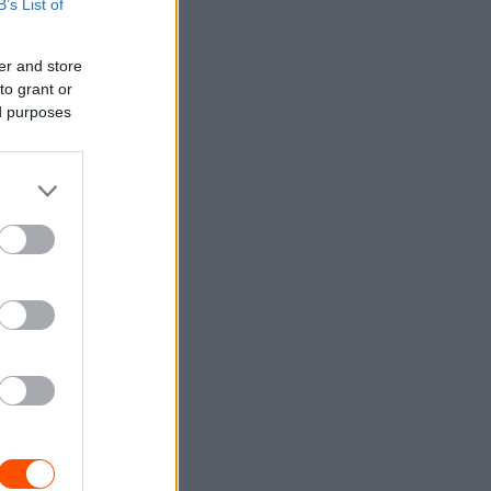
B’s List of
er and store
to grant or
ed purposes