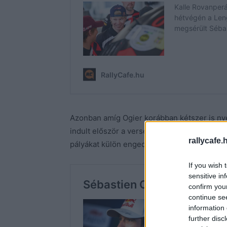
Azonban amíg Ogier korábban kétszer is ny
indult először a versenyen, ráadásul nulla f
rallycafe.
pályákat külön engedéllyel felírva, és éjjel
If you wish 
sensitive in
confirm you
continue se
information 
further disc