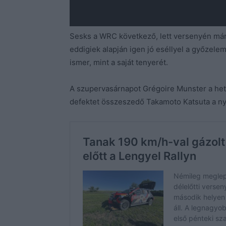
Sesks a WRC következő, lett versenyén már t
eddigiek alapján igen jó eséllyel a győzele
ismer, mint a saját tenyerét.
A szupervasárnapot Grégoire Munster a het
defektet összeszedő Takamoto Katsuta a nyol