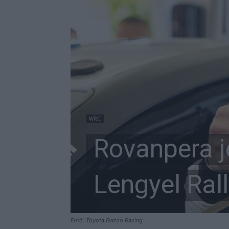
WRC
Rovanpera j
Lengyel Rall
Fotó: Toyota Gazoo Racing