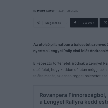
-
By
Hund Gábor
2024. június 29.
Facebook
Megosztás
Az utolsó pillanatban a balesetet szenved
nyerte a Lengyel Rally első felét Andreas M
Elképesztő történetek íródnak a Lengyel Ra
első felét, hogy kedden délután még jetski
találta magát, az aznap reggel balesetet sz