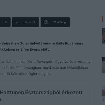
X
Pinterest
WhatsApp
ő Sébastien Ogier helyett beugró Kalle Rovanpera
ikkelsen és Elfyn Evans előtt.
llyn idén, hiszen Kalle Rovanpera úgy nyerte a verseny
zni készült Finnországban, majd este már Mikolajkiban
envedő Sébastien Ogier helyett.