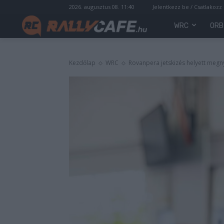
2026. augusztus 08. 11:40
Jelentkezz be / Csatlakozz
WRC
ORB
Kezdőlap
WRC
Rovanpera jetskizés helyett megnye