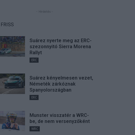
- Hirdetés -
FRISS
Suárez nyerte meg az ERC-
szezonnyitó Sierra Morena
Rallyt
ERC
Suárez kényelmesen vezet,
Németék zárkóznak
Spanyolországban
ERC
Munster visszatér a WRC-
be, de nem versenyzőként
WRC