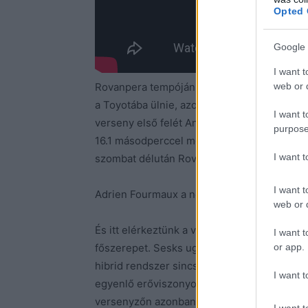
Opted 
Google 
I want t
web or d
Rovanpera tempóján a pénteki három pályán l
a Toyotába ülnie, azonban szombaton délut
I want t
verseny első felét Andreas Mikkelsent 9.4,
purpose
16.1 másodperccel megelőzve. A három verse
I want 
szombat délután Rovanpera eltudott lépni ül
I want t
Adrien Fourmaux a negyedik helyen, míg Mar
web or d
És itt elérkeztünk a verseny második történ
I want t
or app.
főszerepet. Sesks ugyanis Lengyelországban
hibrid rendszer sincs, azonban ennek az ele
I want t
egyenlő erőviszonyok miatt. A tavaly még 
versenyzőn azonban alig látszik, hogy elő
I want t