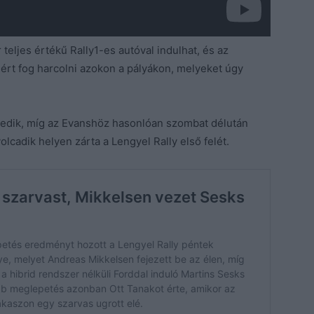
eljes értékű Rally1-es autóval indulhat, és az
mért fog harcolni azokon a pályákon, melyeket úgy
edik, míg az Evanshöz hasonlóan szombat délután
cadik helyen zárta a Lengyel Rally első felét.