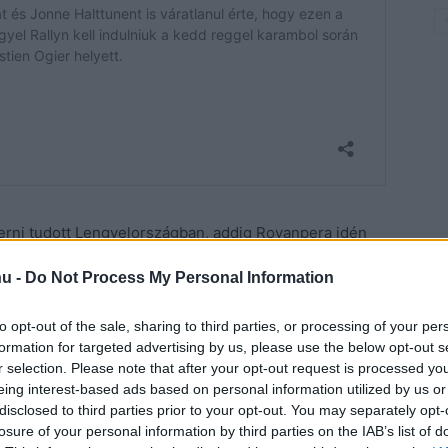
erni tudott Lengyelországban, addig Rovanpera idén
elkészüléssel, a hivatalos pályabejárásról késve, a
hu -
Do Not Process My Personal Information
ente a pályákon készült belső felvételeket nézve.
to opt-out of the sale, sharing to third parties, or processing of your per
formation for targeted advertising by us, please use the below opt-out s
r selection. Please note that after your opt-out request is processed y
eing interest-based ads based on personal information utilized by us or
disclosed to third parties prior to your opt-out. You may separately opt-
losure of your personal information by third parties on the IAB’s list of