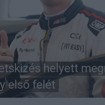
etskizés helyett meg
y első felét