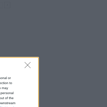
sonal or
ection to
ou may
 personal
out of the
 downstream