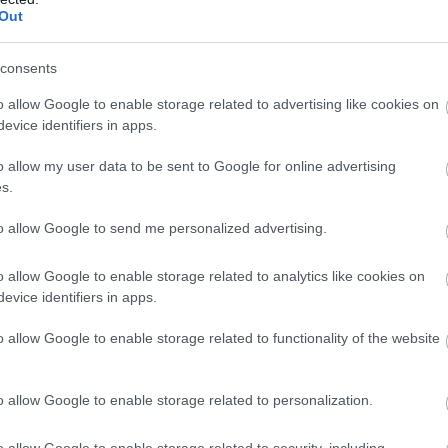
Out
consents
o allow Google to enable storage related to advertising like cookies on
evice identifiers in apps.
átszott is, hogy semmilyen felkészülés nélkül kellett
án már domináns teljesítményt nyújtva megnyerte a
o allow my user data to be sent to Google for online advertising
 a szombat délután defektet összeszedő Elfyn Evanst
s.
nyző között sokáig kiélezett csata zajlott, azonban
to allow Google to send me personalized advertising.
dözőitől.
o allow Google to enable storage related to analytics like cookies on
tins Sesks az ötödik helyen áll szombat este.
evice identifiers in apps.
etéhez is, amiben a lett versenyző játssza a
o allow Google to enable storage related to functionality of the website
 vezethet először Rally1-es autót, amiben ráadásul
mnek a súlyát a szabályok szerint pótolni kell az
o allow Google to enable storage related to personalization.
az ERC-mezőnyben ezt a versenyt nyerő 24 éves
ször versenyez a WRC-csúcskategóriájában, hiszen már
o allow Google to enable storage related to security, including