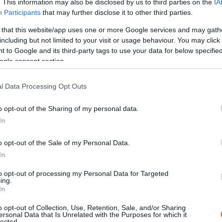
. This information may also be disclosed by us to third parties on the
IA
Participants
that may further disclose it to other third parties.
 that this website/app uses one or more Google services and may gath
including but not limited to your visit or usage behaviour. You may click 
 to Google and its third-party tags to use your data for below specifi
ogle consent section.
l Data Processing Opt Outs
o opt-out of the Sharing of my personal data.
In
o opt-out of the Sale of my Personal Data.
In
to opt-out of processing my Personal Data for Targeted
ing.
In
o opt-out of Collection, Use, Retention, Sale, and/or Sharing
ersonal Data that Is Unrelated with the Purposes for which it
lected.