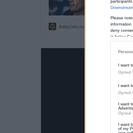
participants
Downstream 
Please note
information 
deny consent
in below Go
Persona
I want t
Opted 
I want t
Opted 
I want 
Advertis
Opted 
I want t
of my P
was col