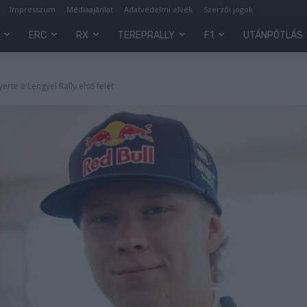
Impresszum
Médiaajánlat
Adatvédelmi elvek
Szerzői jogok
ERC
RX
TEREPRALLY
F1
UTÁNPÓTLÁS
rte a Lengyel Rally első felét