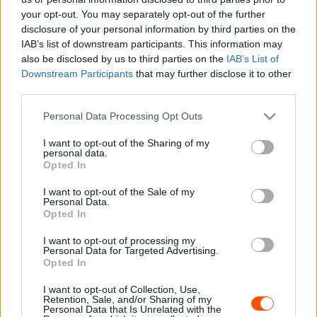
your opt-out. You may separately opt-out of the further
egy defekt miatt vesztette el az esélyét a dobogós
disclosure of your personal information by third parties on the
eredménynek.
IAB’s list of downstream participants. This information may
also be disclosed by us to third parties on the
IAB’s List of
“A Lengyel Rally volt az egyik olyan verseny, melyet
Downstream Participants
that may further disclose it to other
third parties.
kértem, hogy indulhassak rajta –
mondta
Andreas
Mikkelsen a Dirtfishnek. – Örülök, hogy megmutathattam,
Please note that this website/app uses one or more Google
Personal Data Processing Opt Outs
hogy a mezőny elejében is tudok harcolni. Ez a tempó
services and may gather and store information including but
not limited to your visit or usage behaviour. You may click to
I want to opt-out of the Sharing of my
fontos volt nekem, az önbizalmamnak, és fontos volt,
personal data.
grant or deny consent to Google and its third-party tags to
hogy tudjam, hogy murván valóban sokkal gyorsabb
Opted In
use your data for below specified purposes in below Google
vagyok. Jó volt harcolni a győzelemért.”
consent section.
I want to opt-out of the Sale of my
Personal Data.
Opted In
A norvég versenyző szeretne Görögországban is vezetni,
annak ellenére, hogy az év elején még arról volt szó,
I want to opt-out of processing my
Personal Data for Targeted Advertising.
hogy aszfaltos versenyeken indulhat, míg murván
Opted In
Esapekka Lappi vezetheti a Hyundai harmadik autóját.
I want to opt-out of Collection, Use,
Retention, Sale, and/or Sharing of my
Personal Data that Is Unrelated with the
“Az Akropolisz Rally is egy olyan verseny, melyet