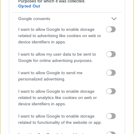
Purposes for which it was collected.
szeretek, és korábban jó eredményeket tudtam ott elérni,
Opted Out
ezért bízom benne, hogy ott is tudok indulni. Ugyanakkor
Google consents
korábban már nyertem aszfaltos versenyt
Spanyolországban is, így tudok aszfalton is gyors lenni,
I want to allow Google to enable storage
related to advertising like cookies on web or
azonban a murvás vezetés kissé természetesebb
device identifiers in apps.
számomra. Aszfalton nagyon-nagyon magabiztosan kell
vezetni, ez a magabiztosság pedig eddig hiányzott a
I want to allow my user data to be sent to
Hyundai autójával. Murván azonban ezt a magabiztosabb
Google for online advertising purposes.
teljesítményt könnyebben el tudom érni.”
I want to allow Google to send me
personalized advertising.
TAGS
Andreas Mikkelsen
Hyundai Motorsport
kiemelt
I want to allow Google to enable storage
Lengyel Rally 2024
WRC
related to analytics like cookies on web or
device identifiers in apps.
Facebook
X
Pinterest
I want to allow Google to enable storage
related to functionality of the website or app.