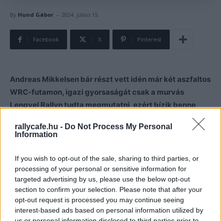
-
By
Hund Gábor
2024. július 15.
Facebook
X
Pinterest
Andreas Mikkelsen bár részt vett idén már két aszfaltos
WRC-futamon, igazi gyorsaságát csak a murvás
Lengyel Rallyn tudta megmutatni, ezért bízik benne,
hogy a görög Akropolisz Rallyn is tud indulni.
rallycafe.hu -
Do Not Process My Personal
Information
Andreas Mikkelsen idén három WRC-futamon indulhatott
a Rally1-es Hyundaijjal és mind háromszor a hatodik
If you wish to opt-out of the sale, sharing to third parties, or
helyet szerezte meg, azonban az első két verseny és a
processing of your personal or sensitive information for
targeted advertising by us, please use the below opt-out
Lengyel Rally között hatalmas a különbség.
section to confirm your selection. Please note that after your
opt-out request is processed you may continue seeing
Amíg a Montén és Horvátországban is elmaradt a norvég
interest-based ads based on personal information utilized by
versenyző a kívánt tempótól, addig a lengyel murván csak
us or personal information disclosed to third parties prior to