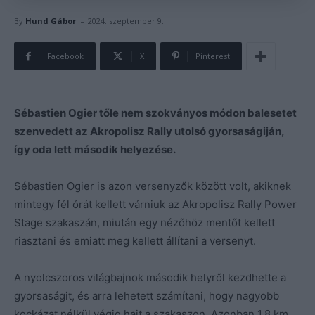
-
By
Hund Gábor
2024. szeptember 9.
Facebook
X
Pinterest
Sébastien Ogier tőle nem szokványos módon balesetet
szenvedett az Akropolisz Rally utolsó gyorsaságiján,
így oda lett második helyezése.
Sébastien Ogier is azon versenyzők között volt, akiknek
mintegy fél órát kellett várniuk az Akropolisz Rally Power
Stage szakaszán, miután egy nézőhöz mentőt kellett
riasztani és emiatt meg kellett állítani a versenyt.
A nyolcszoros világbajnok második helyről kezdhette a
gyorsaságit, és arra lehetett számítani, hogy nagyobb
kockázat nélkül végig hajt a szakaszon. Azonban 1.8 km