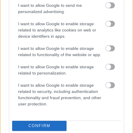
I want to allow Google to send me
“Bosszantó látni, hogy a sportágunk vezetése sosem
personalized advertising.
tanul – mondta akkor Ogier. – Kérdezem, tudtuk, hogy por
lesz percekig a pályán? Álló por van a szakaszon. A rajtok
I want to allow Google to enable storage
related to analytics like cookies on web or
közötti nagyobb idő különbség kérésére mégis nemet
device identifiers in apps.
mondtak. Mi van most a felügyelők fejében? Semmi.
Őrület.”
I want to allow Google to enable storage
related to functionality of the website or app.
I want to allow Google to enable storage
related to personalization.
I want to allow Google to enable storage
related to security, including authentication
functionality and fraud prevention, and other
user protection.
CONFIRM