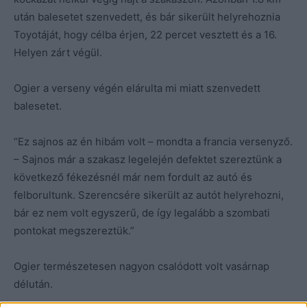
után balesetet szenvedett, és bár sikerült helyrehoznia
Toyotáját, hogy célba érjen, 22 percet vesztett és a 16.
Helyen zárt végül.
Ogier a verseny végén elárulta mi miatt szenvedett
balesetet.
“Ez sajnos az én hibám volt – mondta a francia versenyző.
– Sajnos már a szakasz legelején defektet szereztünk a
következő fékezésnél már nem fordult az autó és
felborultunk. Szerencsére sikerült az autót helyrehozni,
bár ez nem volt egyszerű, de így legalább a szombati
pontokat megszereztük.”
Ogier természetesen nagyon csalódott volt vasárnap
délután.