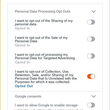
third parties.
A nyolcszoros világbajnok Sébastien Ogier örül, hogy
Please note that this website/app uses one or more Google
Personal Data Processing Opt Outs
Kankkunen nagyobb szerepet kap a Toyotánál 2025-ben.
services and may gather and store information including but
not limited to your visit or usage behaviour. You may click to
I want to opt-out of the Sharing of my
personal data.
“Juha Kankkunen legendának számít a ralisportban és
grant or deny consent to Google and its third-party tags to
Opted In
use your data for below specified purposes in below Google
egy ilyen nagy tapasztalattal rendelkező személy csak jót
consent section.
I want to opt-out of the Sale of my
tehet a Toyotának – mondta Ogier a Rallit.fi oldalnak. –
Personal Data.
Juhát ismerem magánszemélyként és versenyzőként is,
Opted In
de most még nem tudom megmondani, hogy miben is tud
I want to opt-out of processing my
igazán segíteni a csapatnak. Több éve a Toyota család
Personal Data for Targeted Advertising.
Opted In
tagja, és örömteli, hogy nagyobb szerepet is kap. A
csapat működésében nem látom, hogy nagyobb változás
I want to opt-out of Collection, Use,
Retention, Sale, and/or Sharing of my
történne az új évben, de örülök, hogy Juhának több
Personal Data that Is Unrelated with the
Purposes for which it was collected.
szerepe lesz.”
Opted Out
Google consents
TAGS
Juha Kankkunen
kiemelt
Sébastien Ogier
I want to allow Google to enable storage
Toyota Gazoo Racing
WRC