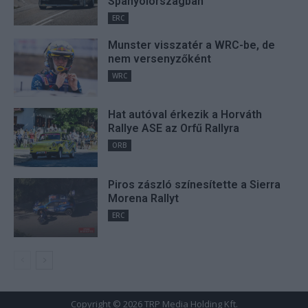
Spanyolországban
user protection.
ERC
Munster visszatér a WRC-be, de
nem versenyzőként
WRC
Hat autóval érkezik a Horváth
Rallye ASE az Orfű Rallyra
ORB
Piros zászló színesítette a Sierra
Morena Rallyt
ERC
Copyright © 2026 TRP Media Holding Kft.