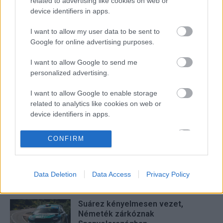
related to advertising like cookies on web or
device identifiers in apps.
Facebook
X
Pinterest
I want to allow my user data to be sent to
Google for online advertising purposes.
I want to allow Google to send me
Hund Gábor
personalized advertising.
http://rallycafe.hu
I want to allow Google to enable storage
related to analytics like cookies on web or
device identifiers in apps.
FRISS
I want to allow Google to enable storage
CONFIRM
related to functionality of the website or app.
Suárez nyerte meg az ERC-
szezonnyitó Sierra Morena Rallyt
I want to allow Google to enable storage
Data Deletion
Data Access
Privacy Policy
related to personalization.
ERC
I want to allow Google to enable storage
Suárez kényelmesen vezet,
related to security, including authentication
Németék zárkóznak
functionality and fraud prevention, and other