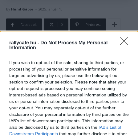
-
By
Hund Gábor
2025. január 1.
Facebook
X
Pinterest
rallycafe.hu -
Do Not Process My Personal
Information
A négyszeres világbajnok Juha Kankkunen 2025-ben a
Toyota csapatvezető-helyettese lesz a WRC-ben,
If you wish to opt-out of the sale, sharing to third parties, or
ugyanakkor Jari-Matti Latvala távollétében a
processing of your personal or sensitive information for
csapatvezetői szerepet fogja betölteni. Sébastien Ogier
targeted advertising by us, please use the below opt-out
szerint a finn legenda tapasztalata sokat érhet a Toyota
section to confirm your selection. Please note that after your
opt-out request is processed you may continue seeing
számára.
interest-based ads based on personal information utilized by
us or personal information disclosed to third parties prior to
2021-től Jari-Matti Latvala vezeti a Toyota WRC csapatát,
your opt-out. You may separately opt-out of the further
azonban 2025-ben rajthoz áll a Historic Eb-n, helyettese
disclosure of your personal information by third parties on the
IAB’s list of downstream participants. This information may
pedig a négyszeres világbajnok Juha Kankkunen lesz, aki
also be disclosed by us to third parties on the
IAB’s List of
már évek óta a Toyota családjához tartozik.
Downstream Participants
that may further disclose it to other