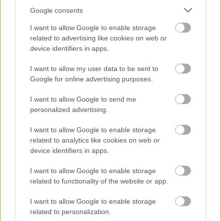
Google consents
I want to allow Google to enable storage
related to advertising like cookies on web or
device identifiers in apps.
I want to allow my user data to be sent to
Google for online advertising purposes.
I want to allow Google to send me
personalized advertising.
I want to allow Google to enable storage
A záró napon is Kalle Rovanpera volt a leggyorsabb Ogier,
related to analytics like cookies on web or
Evans, Katsuta és Fourmaux előtt, míg a Power Stage-en
device identifiers in apps.
a finn versenyző Ogier, Evans, Fourmaux és Neuville előtt
I want to allow Google to enable storage
tudott nyerni.
related to functionality of the website or app.
A WRC2-ben Rovanperához hasonlóan szinte tökéletes
I want to allow Google to enable storage
related to personalization.
teljesítménnyel Yohan Rossel tudott nyerni a helyi