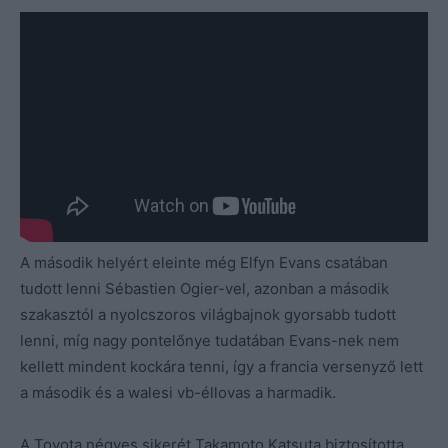
A második helyért eleinte még Elfyn Evans csatában
tudott lenni Sébastien Ogier-vel, azonban a második
szakasztól a nyolcszoros világbajnok gyorsabb tudott
lenni, míg nagy pontelőnye tudatában Evans-nek nem
kellett mindent kockára tenni, így a francia versenyző lett
a második és a walesi vb-éllovas a harmadik.
A Toyota négyes sikerét Takamoto Katsuta biztosította,