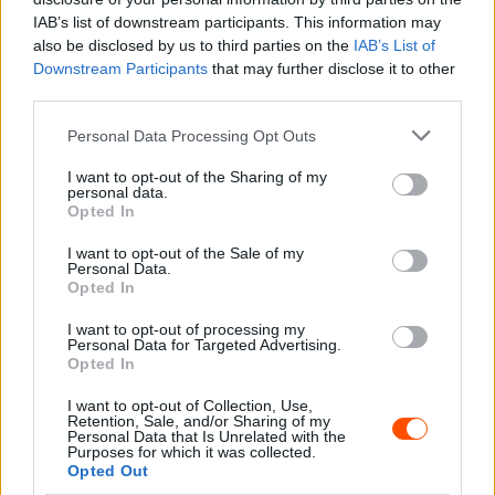
IAB’s list of downstream participants. This information may
also be disclosed by us to third parties on the
IAB’s List of
Downstream Participants
that may further disclose it to other
third parties.
Please note that this website/app uses one or more Google
Personal Data Processing Opt Outs
services and may gather and store information including but
A Hyundai még eleinte feltudta venni a csatát a Toyotával,
not limited to your visit or usage behaviour. You may click to
I want to opt-out of the Sharing of my
personal data.
idővel azonban kiderült, hogy a dél-koreai gyártó nem jól
grant or deny consent to Google and its third-party tags to
Opted In
készítette fel autóit a pályaversenyzésre, így csupán
use your data for below specified purposes in below Google
consent section.
házon belüli csatát tudtak versenyzőik vívni. Végül Adrien
I want to opt-out of the Sale of my
Personal Data.
Fourmaux lett a legjobb Hyundai-os versenyző a 2019-es
Opted In
világbajnok Ott Tanak és a vasárnap defektet összeszedő
I want to opt-out of processing my
vb-címvédő Thierry Neuville előtt.
Personal Data for Targeted Advertising.
Opted In
Az M-port versenyzői elsősorban a pályákat igyekeztek
I want to opt-out of Collection, Use,
Retention, Sale, and/or Sharing of my
teljesíteni, a célt azonban csak a szombat délután
Personal Data that Is Unrelated with the
kicsúszó Grégoire Munster látta meg, miután Josh
Purposes for which it was collected.
Opted Out
McErlean vasárnap reggel balesetet szenvedett.