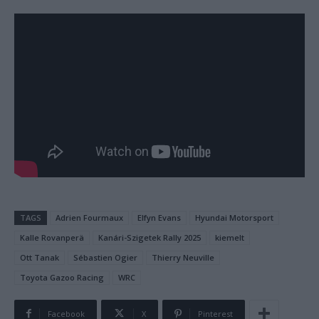
TAGS
Adrien Fourmaux
Elfyn Evans
Hyundai Motorsport
Kalle Rovanperä
Kanári-Szigetek Rally 2025
kiemelt
Ott Tanak
Sébastien Ogier
Thierry Neuville
Toyota Gazoo Racing
WRC
Facebook
X
Pinterest