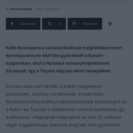
-
By
Hund Gábor
2025. április 27.
Facebook
X
Pinterest
Kalle Rovanpera a várakozásoknak megfelelően nyert
és megszerezte első idei győzelmét a Kanári-
szigeteken, ahol a Hyundai versenyképtelennek
bizonyult, így a Toyota négyes sikert ünnepelhet.
Szoros csata volt várható a Kanári-szigeteken
előzetesen, azonban ez elmaradt, miután Kalle
Rovanpera kihasználta jó pályaversenyzői képességeit és
a Rally1-es Toyotát is tökéletesen sikerült beállítania, így
a kétszeres világbajnok megnyerve az első 12 szakaszt
végül magabiztosan szerezte meg idei első győzelmét.