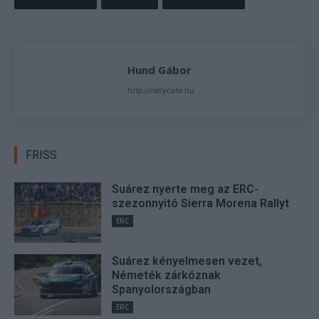
Hund Gábor
http://rallycafe.hu
FRISS
Suárez nyerte meg az ERC-
szezonnyitó Sierra Morena Rallyt
ERC
Suárez kényelmesen vezet,
Németék zárkóznak
Spanyolországban
ERC