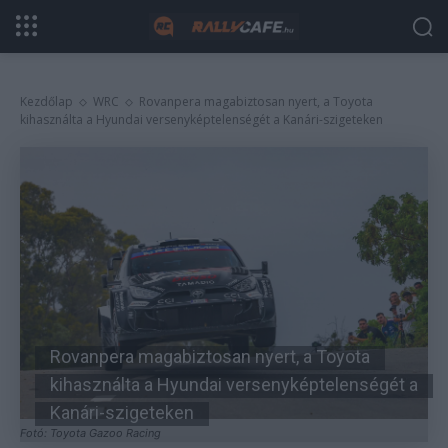
Kezdőlap
WRC
Rovanpera magabiztosan nyert, a Toyota
kihasználta a Hyundai versenyképtelenségét a Kanári-szigeteken
Rovanpera magabiztosan nyert, a Toyota
kihasználta a Hyundai versenyképtelenségét a
Kanári-szigeteken
Fotó: Toyota Gazoo Racing