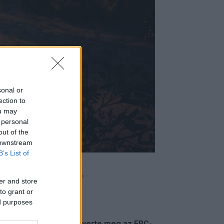
mulátor
sonal or
ection to
ou may
 personal
out of the
 downstream
B’s List of
- Hirdetés -
er and store
to grant or
FRISS
ed purposes
Suárez nyerte meg az ERC-