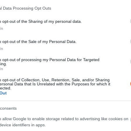
l Data Processing Opt Outs
elején kiadott játékfrissítés volt az utolsó a WRC-
o opt-out of the Sharing of my personal data.
nt meg és azóta folyamatosan érkeztek frissítések
In
o opt-out of the Sale of my Personal Data.
 a WRC hivatalos szimulátorjátékát, ekkor a
In
ugyanebben az évben egyesült az EA Sports és a
to opt-out of processing my Personal Data for Targeted
 2023-ra az EA Sports WRC szimulátorjátékot, ami a
ing.
In
o opt-out of Collection, Use, Retention, Sale, and/or Sharing
ersonal Data that Is Unrelated with the Purposes for which it
lected.
Out
consents
o allow Google to enable storage related to advertising like cookies on
evice identifiers in apps.