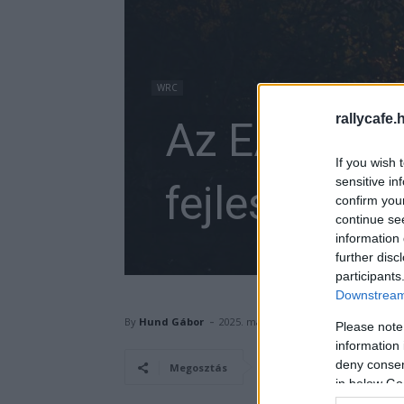
WRC
rallycafe.
Az EA Sport
If you wish 
sensitive in
fejlesztését
confirm you
continue se
information 
further disc
participants
Downstream 
-
By
Hund Gábor
2025. május 1.
Please note
information 
deny consent
Facebook
Megosztás
in below Go