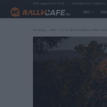
2026. augusztus 07. 05:20
Jelentkezz be / Csatlakozz
WRC
ORB
Kezdőlap
WRC
Az EA Sports befejezi a WRC-szimu