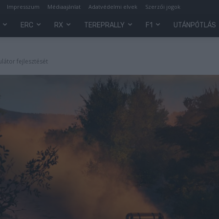
Impresszum
Médiaajánlat
Adatvédelmi elvek
Szerzői jogok
ERC
RX
TEREPRALLY
F1
UTÁNPÓTLÁS
látor fejlesztését