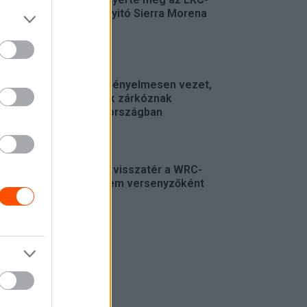
szezonnyitó Sierra Morena
Rallyt
ERC
Suárez kényelmesen vezet,
Németék zárkóznak
Spanyolországban
ERC
Munster visszatér a WRC-
be, de nem versenyzőként
WRC