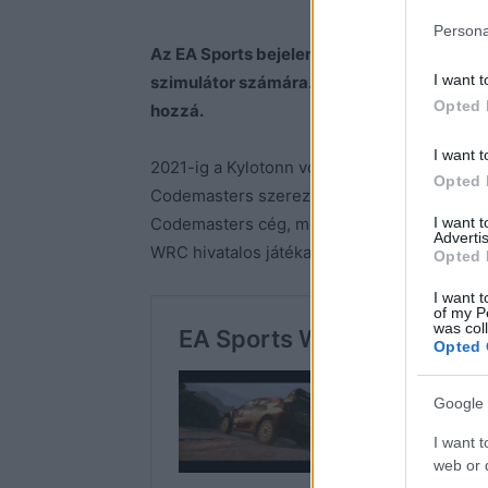
Persona
Az EA Sports bejelentette, hogy az idei év 
I want t
szimulátor számára. A játék 2023-ban jele
Opted 
hozzá.
I want t
2021-ig a Kylotonn volt jogosult elkészíteni
Opted 
Codemasters szerezte meg a jogokat, még 
I want 
Codemasters cég, mely együtt készítette el
Advertis
WRC hivatalos játéka.
Opted 
I want t
of my P
was col
Opted 
Google 
I want t
web or d