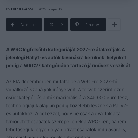
-
By
Hund Gábor
2025. május 12.
Facebook
X
Pinterest
A WRC legfelsőbb kategóriáját 2027-re átalakítják. A
jelenlegi Rally1-es autók kivonásra kerülnek, helyüket
pedig a WRC27 kategóriába tartozó járművek veszik át.
Az FIA decemberben mutatta be a WRC-re 2027-től
vonatkozó szabályok irányelveit. A tervek szerint ezen
csúcskategóriás autók maximális ára 345 000 euró lesz,
technológiájuk alapján pedig közelebb lesznek a Rally2-
es autókhoz. A cél ezzel, hogy ne csak a gyártók által
támogatott csapatok szerepeljenek a WRC-ben, hanem
lehetőségük legyen olyan privát csapatok indulására is,
akik saját maguk képesek autót építeni.