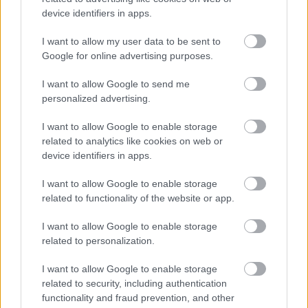
állnak, azokat a Motorsport Világtanács (WMSC)
device identifiers in apps.
júniusban fogadhatja el, előtte azonban már a WRC
I want to allow my user data to be sent to
Bizottság előtt is bemutatják őket.
Google for online advertising purposes.
”Erősen kezdtük a 2025-ös rali-világbajnokság szezonját,
I want to allow Google to send me
és a futamok között is hasonlóan erős munka folyt a
personalized advertising.
munkacsoportokban, hogy előrelépést érjünk el a
I want to allow Google to enable storage
szabályokkal és a biztonsággal kapcsolatos
related to analytics like cookies on web or
kulcsfontosságú kérdésekben.” – tette hozzá Solberg.
device identifiers in apps.
I want to allow Google to enable storage
Ezenkívül az FIA Műszaki Osztálya frissítéseket adott a
related to functionality of the website or app.
2026–2028-as szezonra vonatkozó, egyetlen
fenntartható üzemanyag-beszállító kiválasztására kiírt
I want to allow Google to enable storage
pályázattal kapcsolatban. A Bizottság jelenleg elemzi a
related to personalization.
pályázati dokumentumokat, és júniusban a végleges
I want to allow Google to enable storage
javaslatot benyújtják a Motorsport Világtanácsának
related to security, including authentication
jóváhagyásra.
functionality and fraud prevention, and other