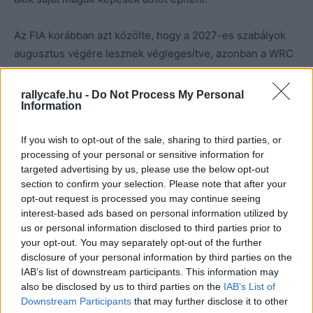
Az FIA korábban azt közölte, hogy a 2027-es szabályok
augusztus végére lesznek véglegesítve, azonban a WRC
jelenlegi gyártói minél előbb szeretnék tudni, hogy
milyen szabályok lesznek a jövőben, hogy elég idejük
rallycafe.hu -
Do Not Process My Personal
Information
legyen a felkészülésre.
If you wish to opt-out of the sale, sharing to third parties, or
A WRC Bizottság csütörtökön ülést tartott, ahol
processing of your personal or sensitive information for
megvitatták a jövőbeni szabályokat.
targeted advertising by us, please use the below opt-out
section to confirm your selection. Please note that after your
”A WRC27 technikai szabályain végzett finomítások
opt-out request is processed you may continue seeing
interest-based ads based on personal information utilized by
lehetővé teszik számunkra, hogy az elkövetkező
us or personal information disclosed to third parties prior to
hónapokban világosabban kommunikáljunk erről az új és
your opt-out. You may separately opt-out of the further
izgalmas korszakról, amelynek irányelveit a tavalyi év
disclosure of your personal information by third parties on the
végén határoztuk meg.” – mondta Pernilla Solberg, a
IAB’s list of downstream participants. This information may
also be disclosed by us to third parties on the
IAB’s List of
bizottság elnöke.
Downstream Participants
that may further disclose it to other