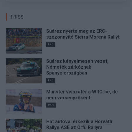
FRISS
Suárez nyerte meg az ERC-
szezonnyitó Sierra Morena Rallyt
ERC
Suárez kényelmesen vezet,
Németék zárkóznak
Spanyolországban
ERC
Munster visszatér a WRC-be, de
nem versenyzőként
WRC
Hat autóval érkezik a Horváth
Rallye ASE az Orfű Rallyra