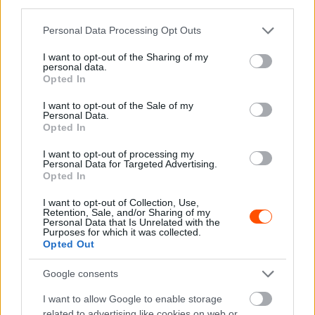
third parties.
Az FIA közleménye alapján a módosítások nagy része az
Please note that this website/app uses one or more Google
autók karosszériájára vonatkozik.
Personal Data Processing Opt Outs
services and may gather and store information including but
not limited to your visit or usage behaviour. You may click to
I want to opt-out of the Sharing of my
personal data.
“Magában foglalja a tartós anyagokra vonatkozó
grant or deny consent to Google and its third-party tags to
Opted In
követelményeket, a homologizációs kritériumokat,
use your data for below specified purposes in below Google
consent section.
valamint a belső tér meghatározását és formáját. Az ilyen
I want to opt-out of the Sale of my
Personal Data.
belső terek bizonyos mértékű szabadsága kivételes
Opted In
tervezési mozgásteret biztosít a gyártóknak és más
I want to opt-out of processing my
építőknek. Ez a WRC27 projekt egyik kulcsfontosságú
Personal Data for Targeted Advertising.
Opted In
jellemzője, amelynek célja, hogy mind a gyári gyártókat,
mind a kisebb privát vállalkozókat vonzza.”
I want to opt-out of Collection, Use,
Retention, Sale, and/or Sharing of my
Personal Data that Is Unrelated with the
A futómű-tanulmányok és a törésteszt-szimulációk már
Purposes for which it was collected.
Opted Out
zajlanak, az FIA az első fizikális törésteszteket 2025
júliusára és augusztusára tervezi.
Google consents
I want to allow Google to enable storage
Az új szabályok finomításai jelenleg is véglegesítés alatt
related to advertising like cookies on web or