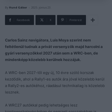
-
By
Hund Gábor
2025. június 23.
Facebook
X
Pinterest
Carlos Sainz navigátora, Luis Moya szerint nem
feltétlenül tudnak a privát versenyzők majd harcolni a
gyári versenyzőkkel 2027 után sem a WRC-ben, de
mindenképp közelebb kerülnek hozzájuk.
A WRC-ben 2027-től egy új, 10 évre szóló korszak
kezdődik, ahol a Rally1-es autók ára jóval közelebb kerül
a Rally2-es autókéhoz, ráadásul technikailag is közelebb
lesznek.
A WRC27 autókkal pedig lehetséges lesz
kontinensbajnokságban és nemzeti sorozatokban is