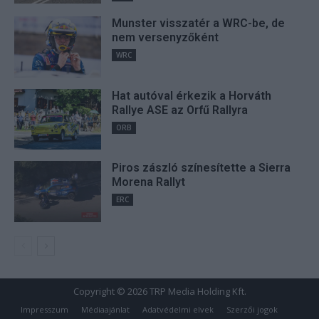
Munster visszatér a WRC-be, de
nem versenyzőként
WRC
Hat autóval érkezik a Horváth
Rallye ASE az Orfű Rallyra
ORB
Piros zászló színesítette a Sierra
Morena Rallyt
ERC
Copyright © 2026 TRP Media Holding Kft.
Impresszum
Médiaajánlat
Adatvédelmi elvek
Szerzői jogok