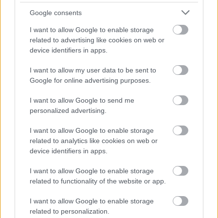
A jelenlegi Rally1-es autók túl drágák a privát
Google consents
versenyzőknek, azonban 2027-től könnyebben tudják
I want to allow Google to enable storage
megoldani, hogy topkategóriás autóval indulhassanak.
related to advertising like cookies on web or
device identifiers in apps.
“Jelenleg a Rally1-es autók ára közel 1 millió euró, míg a
I want to allow my user data to be sent to
Rally2-es gépeké 300 000 euró körül van. Ha sikerült a
Google for online advertising purposes.
Rally1-es autók árát valóban csökkenteni, akkor a Rally2-
I want to allow Google to send me
es autókkal indulók inkább lehetőséget kapnak, hogy
personalized advertising.
autót váltsanak. Ha egy versenyző szeretné felhívni a
figyelmet magára, akkor a legjobb autóval kell
I want to allow Google to enable storage
versenyeznie a WRC-ben. Ehhez azonban nagyobb
related to analytics like cookies on web or
device identifiers in apps.
költség is kell, azonban néhány jó eredmény után a
támogatók figyelmét felkelthetik. Egy Rally2-es autóval
I want to allow Google to enable storage
nemzeti bajnokságban versenyző pilótára kevésbé
related to functionality of the website or app.
figyelnek fel, jóval nehezebb onnan a WRC-be kerülni.
I want to allow Google to enable storage
Egyértelmű azonban, hogy valamit tenni kell, mert több
related to personalization.
versenyzőre van szükség a topkategóriában. Ott indulni