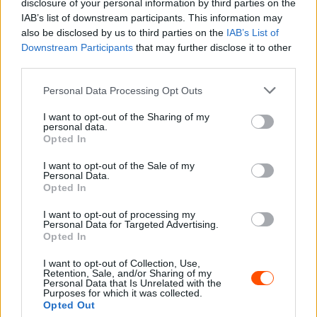
disclosure of your personal information by third parties on the
IAB’s list of downstream participants. This information may
also be disclosed by us to third parties on the
IAB’s List of
Ezutóbbi pedig lehetőséget ad a nem gyári
Downstream Participants
that may further disclose it to other
versenyzőknek, hogy felvegyék a kesztyűt a gyári
third parties.
versenyzőkkel szemben.
Please note that this website/app uses one or more Google
Personal Data Processing Opt Outs
services and may gather and store information including but
“Amikor Carlos Sainz-cal versenyztem Toyota Celicával,
not limited to your visit or usage behaviour. You may click to
I want to opt-out of the Sharing of my
personal data.
grant or deny consent to Google and its third-party tags to
megérkeztünk Svédországba, ahol voltak ugyanolyan
Opted In
use your data for below specified purposes in below Google
autóval induló helyi versenyzők, azonban a gyári autóval
consent section.
I want to opt-out of the Sale of my
mi még mindig egy picivel előttük jártunk – mondta a
Personal Data.
kétszeres világbajnok, Luis Moya a Revistascratch
Opted In
oldalnak. – Jelenleg a WRC csúcskategóriájában két és
I want to opt-out of processing my
fél gyártó van papíron, míg a WRC2-ben öt gyártó 40
Personal Data for Targeted Advertising.
Opted In
párosa küzd egymással. Még ha egy kicsivel közelebb is
kerülnek a Rally1-es autókhoz a Rally2-esek, a gyári
I want to opt-out of Collection, Use,
Retention, Sale, and/or Sharing of my
autók még mindig gyorsabbak és jobban vezethetőbbek
Personal Data that Is Unrelated with the
Purposes for which it was collected.
lesznek.”
Opted Out