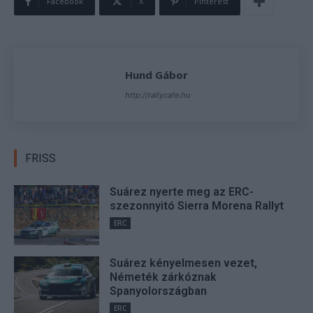
Facebook
X
Pinterest
Hund Gábor
http://rallycafe.hu
FRISS
Suárez nyerte meg az ERC-
szezonnyitó Sierra Morena Rallyt
ERC
Suárez kényelmesen vezet,
Németék zárkóznak
Spanyolországban
ERC