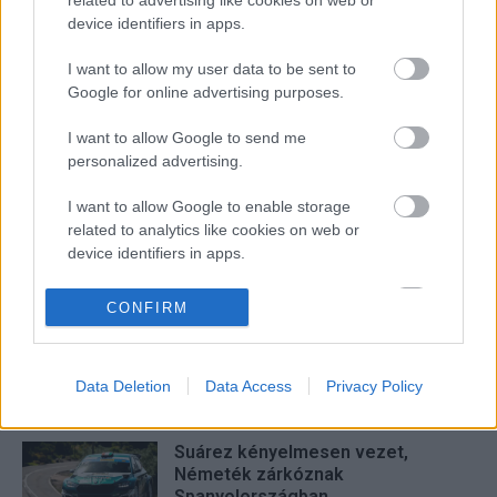
device identifiers in apps.
Facebook
X
Pinterest
I want to allow my user data to be sent to
Google for online advertising purposes.
I want to allow Google to send me
Hund Gábor
personalized advertising.
http://rallycafe.hu
I want to allow Google to enable storage
related to analytics like cookies on web or
device identifiers in apps.
FRISS
I want to allow Google to enable storage
CONFIRM
related to functionality of the website or app.
Suárez nyerte meg az ERC-
szezonnyitó Sierra Morena Rallyt
I want to allow Google to enable storage
Data Deletion
Data Access
Privacy Policy
ERC
related to personalization.
I want to allow Google to enable storage
Suárez kényelmesen vezet,
related to security, including authentication
Németék zárkóznak
functionality and fraud prevention, and other
Spanyolországban