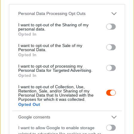
third parties.
Az első két helyen záró versenyző tehát az eddigi két
Please note that this website/app uses one or more Google
Personal Data Processing Opt Outs
futamon változatlan volt, nem úgy a harmadik helyet
services and may gather and store information including but
megszerzők személye, miután Svédországban az ír
not limited to your visit or usage behaviour. You may click to
I want to opt-out of the Sharing of my
personal data.
Eamonn Kelly, míg Portugáliában a török Kerem Kazaz
grant or deny consent to Google and its third-party tags to
Opted In
use your data for below specified purposes in below Google
zárt a dobogó alsó fokán.
consent section.
I want to opt-out of the Sale of my
Personal Data.
A hihetetlen nagy csata ezúttal Görögországban
Opted In
folytatódik, ahol összesen 17 pont szerezhető a
I want to opt-out of processing my
szakaszgyőzelmekkel a helyezésekért járó pontok
Personal Data for Targeted Advertising.
Opted In
mellett. Az Istenek Versenye az előző két szezonban
ráadásul duplaszorzós szezonzáró volt a fiatalok
I want to opt-out of Collection, Use,
Retention, Sale, and/or Sharing of my
bajnokságában, ezúttal azonban szimpla pontokat nyújtó
Personal Data that Is Unrelated with the
Purposes for which it was collected.
rendezvény, a dupla szorzós pedig majd a JWRC
Opted Out
szezonzáró Közép-Európa Rally lesz október közepén.
Google consents
I want to allow Google to enable storage
TAGS
JWRC
kiemelt
Mille Johansson
Taylor Gill
WRC
related to advertising like cookies on web or