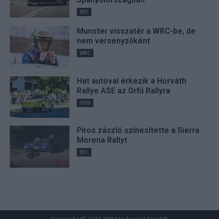
user protection.
ERC
Munster visszatér a WRC-be, de
nem versenyzőként
WRC
Hat autóval érkezik a Horváth
Rallye ASE az Orfű Rallyra
ORB
Piros zászló színesítette a Sierra
Morena Rallyt
ERC
Copyright © 2026 TRP Media Holding Kft.