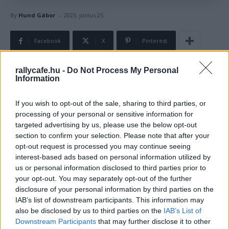
-
By
Hund Gábor
2025. június 25.
Facebook
X
Pinterest
rallycafe.hu -
Do Not Process My Personal
Information
Két verseny után holtverseny alakult ki az idei Junior
WRC pontversenyében, melyet az ausztrál Taylor Gill
If you wish to opt-out of the sale, sharing to third parties, or
két győzelemmel vezet a svéd Mille Johansson előtt.
processing of your personal or sensitive information for
targeted advertising by us, please use the below opt-out
Elképesztően izgalmasan alakult az idei szezon két
section to confirm your selection. Please note that after your
opt-out request is processed you may continue seeing
versenye alatt a Junior WRC bajnokság, ahol drámai
interest-based ads based on personal information utilized by
körülmények között Svédországban és Portugáliában is
us or personal information disclosed to third parties prior to
az ausztrál Taylor Gill tudott nyerni, azonban mivel a
your opt-out. You may separately opt-out of the further
bajnokságban a szakaszgyőzelmek után is járnak pontok,
disclosure of your personal information by third parties on the
IAB’s list of downstream participants. This information may
így a svéd Mille Johansson két második helyével is
also be disclosed by us to third parties on the
IAB’s List of
azonos pontszámot
gyűjtött riválisával.
Downstream Participants
that may further disclose it to other