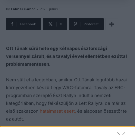
-
By
Lakner Gábor
2025. július 6.
Facebook
X
Pinterest
Ott Tänak sűrű hete egy kétnapos észtországi
versennyel zárult, és a tavalyi évvel ellentétben ezúttal
problémamentesen.
Nem sült el a legjobban, amikor Ott Tänak legutóbb hazai
környezetben készült egy WRC-futamra. Tavaly az ERC-
programban szereplő Észt Rallyn indult a nemzeti
kategóriában, hogy felkészüljön a Lett Rallyra, de már az
első szakaszon
hatalmasat esett,
és alaposan összetörte
az autót.