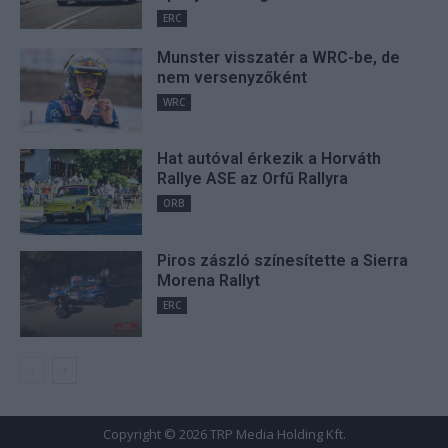
ERC
Munster visszatér a WRC-be, de
nem versenyzőként
WRC
Hat autóval érkezik a Horváth
Rallye ASE az Orfű Rallyra
ORB
Piros zászló színesítette a Sierra
Morena Rallyt
ERC
Copyright © 2026 TRP Media Holding Kft.