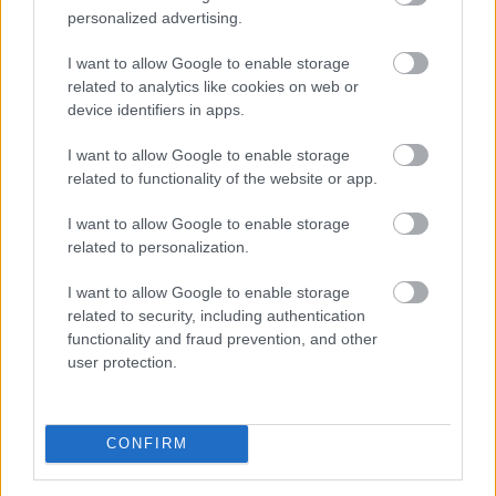
personalized advertising.
I want to allow Google to enable storage
A verseny során Tänak meglehetősen szórakoztató
related to analytics like cookies on web or
választ adott, amikor a Ring FM megkérdezte, hogy
device identifiers in apps.
pontosan mit tesztelt a versenyen.
I want to allow Google to enable storage
related to functionality of the website or app.
„Mindent tesztelünk, amit tesztelni kell, hogy az autó
gyorsabb legyen. Minden tesztnap más. Általában a
I want to allow Google to enable storage
related to personalization.
gyenge pontokra koncentrálunk. Mondjuk úgy, hogy
jelenleg rengeteg dolgunk van”
– válaszolta Tänak.
I want to allow Google to enable storage
related to security, including authentication
A 37 éves észt versenyző az Akropolisz Rallyn
functionality and fraud prevention, and other
user protection.
megszerezte szezonbeli első győzelmét, amiből kellő
önbizalmat meríthett a hazai versenye, a július 17–20-ai
Észt Rally előtt.
CONFIRM