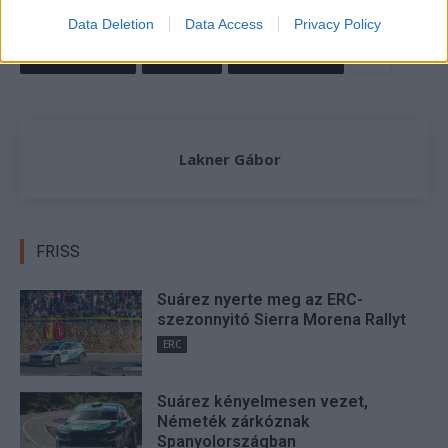
TAGS
Észt Rally 2025
kiemelt
Ott Tanak
teszt
Data Deletion
Data Access
Privacy Policy
Facebook
X
Pinterest
Lakner Gábor
FRISS
Suárez nyerte meg az ERC-
szezonnyitó Sierra Morena Rallyt
ERC
Suárez kényelmesen vezet,
Németék zárkóznak
Spanyolországban