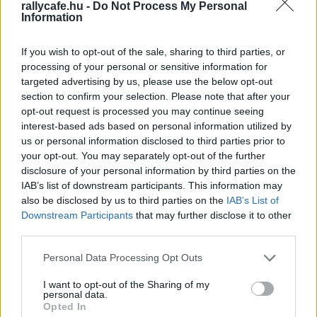
rallycafe.hu -
Do Not Process My Personal
Information
If you wish to opt-out of the sale, sharing to third parties, or
processing of your personal or sensitive information for
targeted advertising by us, please use the below opt-out
section to confirm your selection. Please note that after your
opt-out request is processed you may continue seeing
interest-based ads based on personal information utilized by
us or personal information disclosed to third parties prior to
your opt-out. You may separately opt-out of the further
Nos, az Észt Rally az idén újra a WRC-versenynaptárban
disclosure of your personal information by third parties on the
szerepel, Tänak pedig ezúttal erre készülve állt rajthoz az
IAB’s list of downstream participants. This information may
also be disclosed by us to third parties on the
IAB’s List of
Észt ralibajnokság harmadik futamán, a 23. alkalommal
Downstream Participants
that may further disclose it to other
megrendezett
Lóuna-Eesti Rallyn.
A kétnapos
third parties.
tesztversenyt ezúttal gond nélkül hozta le.
Please note that this website/app uses one or more Google
Personal Data Processing Opt Outs
services and may gather and store information including but
A hét elején még Finnországban tesztelő Tänak mind a 12
not limited to your visit or usage behaviour. You may click to
I want to opt-out of the Sharing of my
personal data.
gyorsasági szakaszt megnyerte, a versenyen pedig közel
grant or deny consent to Google and its third-party tags to
Opted In
négy és fél perces előnnyel győzött. Tesztelés ide vagy
use your data for below specified purposes in below Google