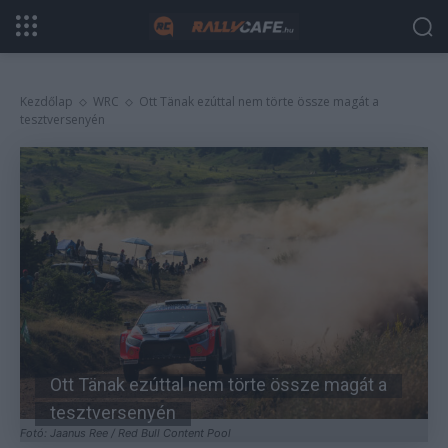
Kezdőlap
WRC
Ott Tänak ezúttal nem törte össze magát a
tesztversenyén
Ott Tänak ezúttal nem törte össze magát a
tesztversenyén
Fotó: Jaanus Ree / Red Bull Content Pool