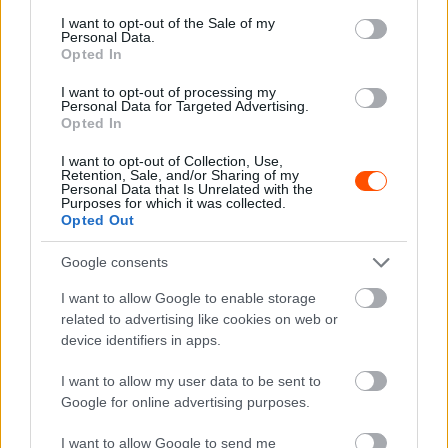
consent section.
oda, az utolsó gyorson még arra is volt lehetősége, hogy
I want to opt-out of the Sale of my
Personal Data.
egy kicsit szórakoztassa magát.
Opted In
I want to opt-out of processing my
„Az utolsó szakasz valójában elég szórakoztató volt. Egy
Personal Data for Targeted Advertising.
Opted In
enyhe eső letisztította a port, ami egy kicsit jobb tapadást
biztosított. Még egy kicsit élvezni is tudtam.
I want to opt-out of Collection, Use,
Retention, Sale, and/or Sharing of my
Összességében mindenképpen megérte eljönni”
–
Personal Data that Is Unrelated with the
Purposes for which it was collected.
nyilatkozta Tänak az észt Ring FM rádióállomásnak adott
Opted Out
interjúban.
Google consents
I want to allow Google to enable storage
related to advertising like cookies on web or
device identifiers in apps.
I want to allow my user data to be sent to
Google for online advertising purposes.
I want to allow Google to send me