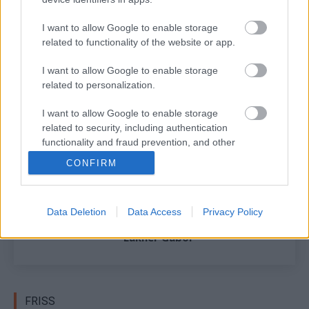
Ogier az idén is csatázhat-e a világbajnoki címért.
I want to allow Google to enable storage
related to functionality of the website or app.
A világbajnokság következő futama a csütörtökön
kezdődő Észt Rally lesz, Ogier legközelebb a július 31. és
I want to allow Google to enable storage
augusztus 3. közötti Finn Rallyn versenyez újra.
related to personalization.
I want to allow Google to enable storage
related to security, including authentication
TAGS
Jari-Matti Latvala
kiemelt
Sébastien Ogier
Toyota
functionality and fraud prevention, and other
user protection.
CONFIRM
Facebook
X
Pinterest
Data Deletion
Data Access
Privacy Policy
Lakner Gábor
FRISS