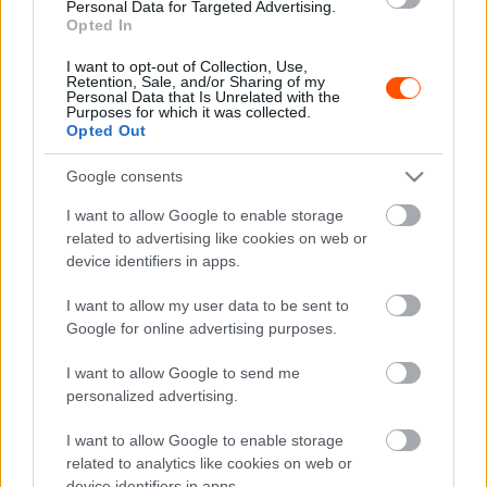
Personal Data for Targeted Advertising.
Opted In
I want to opt-out of Collection, Use,
Retention, Sale, and/or Sharing of my
Personal Data that Is Unrelated with the
Purposes for which it was collected.
Opted Out
A futamokra levetített pontszámok tekintetében
Google consents
Sébastien Ogier
az idény eddigi legjobbja,
még akkor is,
I want to allow Google to enable storage
ha csupán részmunkaidőben vezet. A szezon felénél
related to advertising like cookies on web or
járva a második helyen áll a világbajnokságban, noha két
device identifiers in apps.
versenyt is kihagyott.
I want to allow my user data to be sent to
Google for online advertising purposes.
„Részmunkaidőben versenyez, és már elmúlt
negyvenéves. Ezzel együtt megmutatja, hogy ha megvan
I want to allow Google to send me
benned a szenvedély, a győzni akarás és formában tartod
personalized advertising.
magad, akkor a korod ellenére nem veszítesz a
I want to allow Google to enable storage
sebességedből. Még mindig nagyon gyors”
– dicsérte a
related to analytics like cookies on web or
41 éves legendát Latvala, arra azonban nem tért ki, hogy
device identifiers in apps.