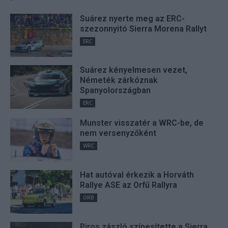
Suárez nyerte meg az ERC-
szezonnyitó Sierra Morena Rallyt
ERC
Suárez kényelmesen vezet,
Németék zárkóznak
Spanyolországban
ERC
Munster visszatér a WRC-be, de
nem versenyzőként
WRC
Hat autóval érkezik a Horváth
Rallye ASE az Orfű Rallyra
ORB
Piros zászló színesítette a Sierra