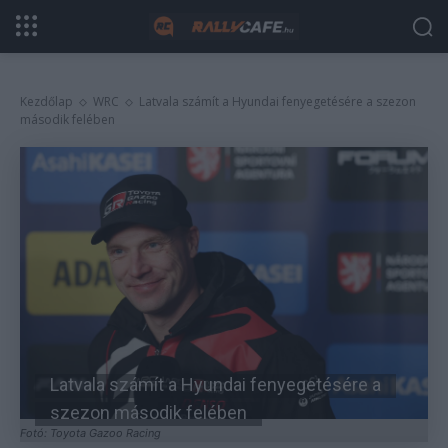
Kezdőlap
WRC
Latvala számít a Hyundai fenyegetésére a szezon
második felében
Latvala számít a Hyundai fenyegetésére a
szezon második felében
Fotó: Toyota Gazoo Racing