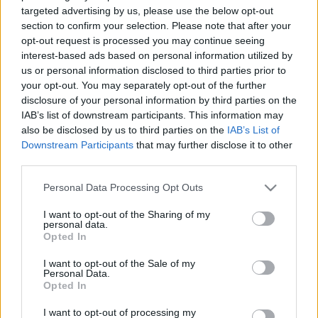
targeted advertising by us, please use the below opt-out
Rovanperä közé egyedül már említett Tänak tudott
section to confirm your selection. Please note that after your
beférkőzni, jelenleg a harmadik helyen áll. A gyártók
opt-out request is processed you may continue seeing
bajnokságában eközben 65 pont a Toyota előnye.
interest-based ads based on personal information utilized by
us or personal information disclosed to third parties prior to
your opt-out. You may separately opt-out of the further
„A szezon eddig nagyon jól alakult, hat futamot is
disclosure of your personal information by third parties on the
megnyertünk, és a pilóták bajnoksága nagyon izgalmas
–
IAB’s list of downstream participants. This information may
mondta Jari-Matti Latvala, a Toyota csapatfőnöke, akit
also be disclosed by us to third parties on the
IAB’s List of
Downstream Participants
that may further disclose it to other
ebben a szezonban nagyrészt Juha Kankkunen
third parties.
helyettesít a versenyeken.
– Összességében elégedettek
lehetünk, azonban tudjuk, hogy a Hyundai fenyegetést
Please note that this website/app uses one or more Google
Personal Data Processing Opt Outs
services and may gather and store information including but
jelent, és a szezon második felében is tovább kell
not limited to your visit or usage behaviour. You may click to
I want to opt-out of the Sharing of my
küzdenünk.”
personal data.
grant or deny consent to Google and its third-party tags to
Opted In
use your data for below specified purposes in below Google
consent section.
I want to opt-out of the Sale of my
Personal Data.
Opted In
I want to opt-out of processing my