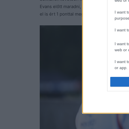
web or d
Evans előtt maradni, így Ott Tanaknak lehet
I want t
el is ért 1 ponttal megelőzve a walesi toyotá
purpose
I want 
I want t
web or d
I want t
or app.
I want t
I want t
authenti