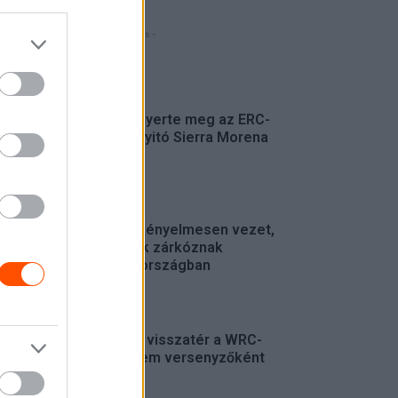
- Hirdetés -
FRISS
Suárez nyerte meg az ERC-
szezonnyitó Sierra Morena
Rallyt
ERC
Suárez kényelmesen vezet,
Németék zárkóznak
Spanyolországban
ERC
Munster visszatér a WRC-
be, de nem versenyzőként
WRC