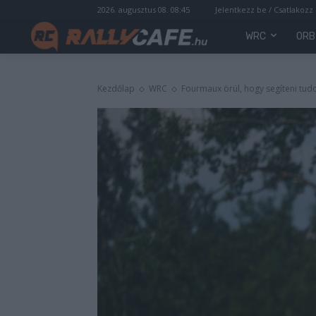
2026. augusztus 08. 08:45
Jelentkezz be / Csatlakozz
WRC
ORB
Kezdőlap
WRC
Fourmaux örül, hogy segíteni tud