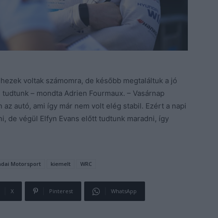
ehezek voltak számomra, de később megtaláltuk a jó
i tudtunk – mondta Adrien Fourmaux. – Vasárnap
z autó, ami így már nem volt elég stabil. Ezért a napi
, de végül Elfyn Evans előtt tudtunk maradni, így
dai Motorsport
kiemelt
WRC
X
Pinterest
WhatsApp