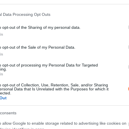
l Data Processing Opt Outs
X
Pinterest
WhatsApp
o opt-out of the Sharing of my personal data.
In
o opt-out of the Sale of my Personal Data.
ehetőséget az igazán erős szereplésre az Észt
In
al is segíteni tudott Ott Tanaknak, hogy átvegye a
to opt-out of processing my Personal Data for Targeted
ing.
In
eplésben Észtországban, mivel tavaly az M-Sport
o opt-out of Collection, Use, Retention, Sale, and/or Sharing
ersonal Data that Is Unrelated with the Purposes for which it
murvás pályákon, a vb nyolcadik futamára pedig az
lected.
 mehetett.
Out
sokat küzdött, ezért nagyobb hátrányba került, ami
consents
áadásul ennek is örülhetett, hiszen vasárnap reggel egy
o allow Google to enable storage related to advertising like cookies on
ndai. Végül pedig a sérült autóval is képes volt Elfyn