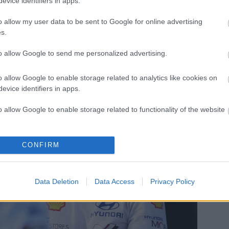
evice identifiers in apps.
ősége adódott átvenni a bajnokság vezető helyét, amit
o allow my user data to be sent to Google for online advertising
st.
s.
to allow Google to send me personalized advertising.
o allow Google to enable storage related to analytics like cookies on
evice identifiers in apps.
o allow Google to enable storage related to functionality of the website
o allow Google to enable storage related to personalization.
CONFIRM
o allow Google to enable storage related to security, including
cation functionality and fraud prevention, and other user protection.
Data Deletion
Data Access
Privacy Policy