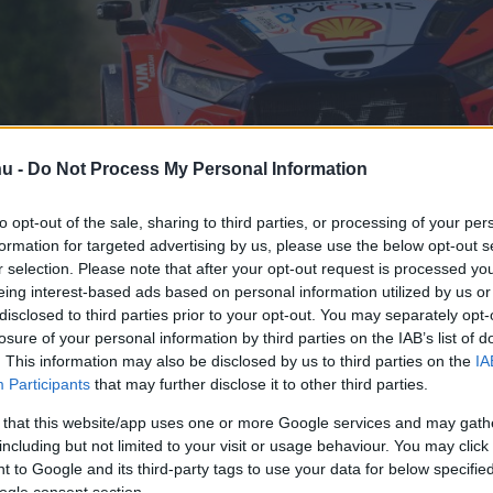
hu -
Do Not Process My Personal Information
ül, hogy segíteni tud
to opt-out of the sale, sharing to third parties, or processing of your per
formation for targeted advertising by us, please use the below opt-out s
r selection. Please note that after your opt-out request is processed y
eing interest-based ads based on personal information utilized by us or
nak, hogy átvegye a
disclosed to third parties prior to your opt-out. You may separately opt-
losure of your personal information by third parties on the IAB’s list of
. This information may also be disclosed by us to third parties on the
IA
gban
Participants
that may further disclose it to other third parties.
 that this website/app uses one or more Google services and may gath
including but not limited to your visit or usage behaviour. You may click 
 to Google and its third-party tags to use your data for below specifi
ogle consent section.