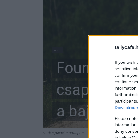
rallycafe.
WRC
Fourmaux ör
If you wish 
sensitive in
confirm you
continue se
csapattársá
information 
further disc
participants
a bajnoksá
Downstream 
Please note
information 
deny consent
Fotó: Hyundai Motorsport
in below Go