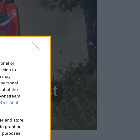
ott
sonal or
ection to
ou may
 personal
 vezetést
out of the
 downstream
B’s List of
er and store
to grant or
ed purposes