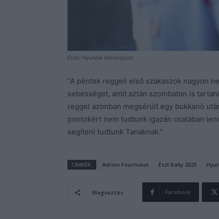
Fotó: Hyundai Motorsport
“A péntek reggeli első szakaszok nagyon n
sebességet, amit aztán szombaton is tartan
reggel azonban megsérült egy bukkanó után a
pontokért nem tudtunk igazán csatában lenni
segíteni tudtunk Tanaknak.”
CÍMKÉK:
Adrien Fourmaux
Észt Rally 2025
Hyun
Facebook
Megosztás