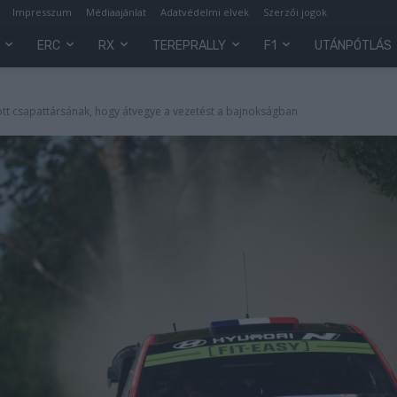
Impresszum
Médiaajánlat
Adatvédelmi elvek
Szerzői jogok
ERC
RX
TEREPRALLY
F1
UTÁNPÓTLÁS
ott csapattársának, hogy átvegye a vezetést a bajnokságban