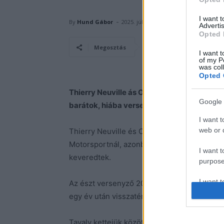
I want 
-
By
Hund Gábor
2025. július 23.
Advertis
Opted 
Facebook
Megosztás
I want t
of my P
was col
Opted 
Thierry Neuville ás Ott Tanak már évekkel
Google 
barátok, hiába versenyeznek egy csapatb
I want t
web or d
Thierry Neuville és Ott Tanak először 2020
Motorsportnál, azonban a három évvel ezel
I want t
keveredtek.
purpose
I want 
Az észt versenyző 2023-ra inkább elhagyta 
egy év után visszatért a Hyundaihoz.
I want t
web or d
Tavaly kettejük között dőlt el az egyéni vil