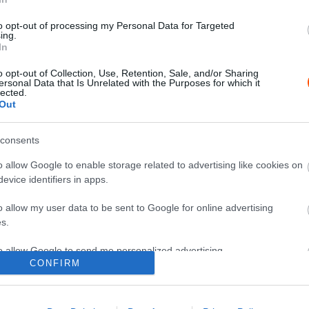
to opt-out of processing my Personal Data for Targeted
ing.
In
X
Pinterest
WhatsApp
o opt-out of Collection, Use, Retention, Sale, and/or Sharing
ersonal Data that Is Unrelated with the Purposes for which it
lected.
Out
 ezelőtt megmutatta, hogy nem feltétlenül a legjobb
consents
an.
o allow Google to enable storage related to advertising like cookies on
evice identifiers in apps.
 és 2022 között versenyzett együtt a Hyundai
őtti szezon második felében többször is összetűzésbe
o allow my user data to be sent to Google for online advertising
s.
to allow Google to send me personalized advertising.
a koreai gyártót és az M-Sporthoz igazolt, azonban
CONFIRM
o allow Google to enable storage related to analytics like cookies on
evice identifiers in apps.
ágbajnoki cím, amit végül a belga versenyző szerzett