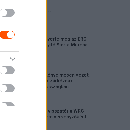
- Hirdetés -
FRISS
Suárez nyerte meg az ERC-
szezonnyitó Sierra Morena
Rallyt
ERC
Suárez kényelmesen vezet,
Németék zárkóznak
Spanyolországban
ERC
Munster visszatér a WRC-
be, de nem versenyzőként
WRC