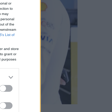
sonal or
ection to
ou may
 personal
out of the
 downstream
B’s List of
er and store
to grant or
ed purposes
vábbra