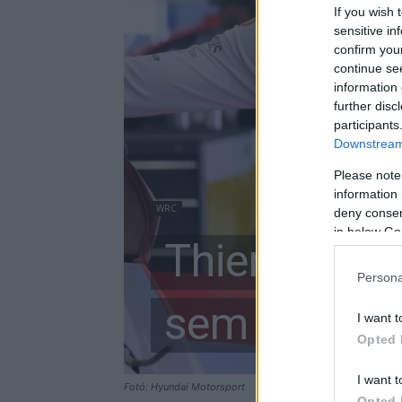
If you wish 
sensitive in
confirm you
continue se
information 
further disc
participants
Downstream 
Please note
information 
WRC
deny consent
in below Go
Thierry Neuv
Persona
sem a legjo
I want t
Opted 
I want t
Fotó: Hyundai Motorsport
Opted 