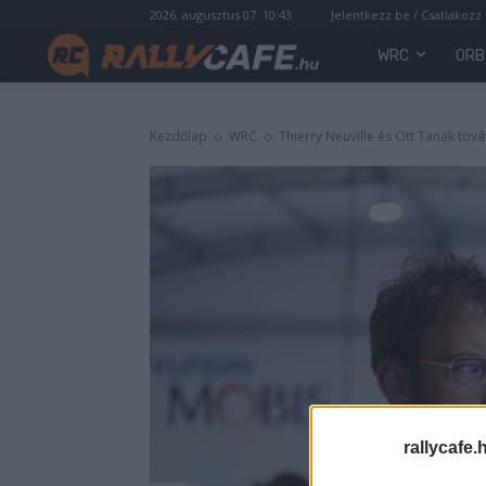
2026. augusztus 07. 10:43
Jelentkezz be / Csatlakozz
WRC
ORB
Kezdőlap
WRC
Thierry Neuville és Ott Tanak to
rallycafe.