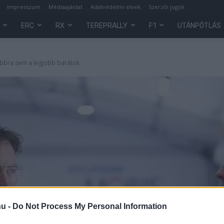
Impresszum
Médiaajánlat
Adatvédelmi elvek
Szerzői jogok
ERC
RX
TEREPRALLY
F1
UTÁNPÓTLÁS
vábbra sem a legjobb barátok
hu -
Do Not Process My Personal Information