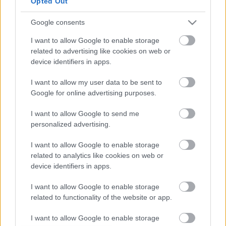
Opted Out
csapatvezető helyettesként érhetett meg ekkora sikert.
Google consents
Az idei négyes Toyota-sikert hozó Kanári-szigeteki és
I want to allow Google to enable storage
ötös sikerrel záruló Finn Rally között hatalmas a
related to advertising like cookies on web or
device identifiers in apps.
különbség, hiszen, amíg a spanyol verseny a Hyundai
versenyképtelensége járult ehhez hozzá, addig a finn
I want to allow my user data to be sent to
versenyen a koreai gyártó versenyzőinek balszerencsés
Google for online advertising purposes.
defektjei.
I want to allow Google to send me
personalized advertising.
TAGS
Finn Rally 2025
kiemelt
Toyota Gazoo Racing
WRC
I want to allow Google to enable storage
related to analytics like cookies on web or
Facebook
X
Pinterest
device identifiers in apps.
I want to allow Google to enable storage
related to functionality of the website or app.
Hund Gábor
I want to allow Google to enable storage