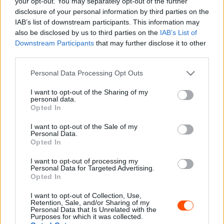
your opt-out. You may separately opt-out of the further
disclosure of your personal information by third parties on the
nem lehetett számítani, hogy az 1990-es Portugál Rally
IAB’s list of downstream participants. This information may
óta nem látott ötös sikert ér el.
also be disclosed by us to third parties on the
IAB’s List of
Downstream Participants
that may further disclose it to other
Akkor a Lancia volt képes ilyen eredményre Miki Biasion
third parties.
vezetésével, aki mögött Didier Auriol, Juha Kankkunen,
Please note that this website/app uses one or more Google
Personal Data Processing Opt Outs
Dario Cerrato és Carlos Bica ért célba.
services and may gather and store information including but
not limited to your visit or usage behaviour. You may click to
I want to opt-out of the Sharing of my
personal data.
grant or deny consent to Google and its third-party tags to
Opted In
use your data for below specified purposes in below Google
consent section.
I want to opt-out of the Sale of my
Personal Data.
Opted In
I want to opt-out of processing my
Personal Data for Targeted Advertising.
Opted In
I want to opt-out of Collection, Use,
Retention, Sale, and/or Sharing of my
Personal Data that Is Unrelated with the
Purposes for which it was collected.
Juha Kankkunen 35 éve még versenyzőként, most pedig