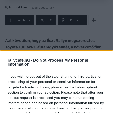
-
By
Hund Gábor
2025. augusztus 4.
Facebook
X
Pinterest
Azt követően, hogy az Észt Rallyn megszerezte a
Toyota 100. WRC-futamgyőzelmét, a következő finn
futamon a vb-történelemben 35 éve nem látott ötös
sikert ért el.
rallycafe.hu -
Do Not Process My Personal
Information
A Toyota idén, a Kanári-szigeteken már négyes
If you wish to opt-out of the sale, sharing to third parties, or
győzelmet tudott aratni, ilyenre azonban már többször is
processing of your personal or sensitive information for
képes volt. Sami Pajari révén ez a győzelem akár ötös is
targeted advertising by us, please use the below opt-out
section to confirm your selection. Please note that after your
lehetett volna, azonban akkor a fiatal finn összetörte
opt-out request is processed you may continue seeing
autóját.
interest-based ads based on personal information utilized by
us or personal information disclosed to third parties prior to
A Finn Rallyn bár győzelemre esélyes volt a Toyota, arra