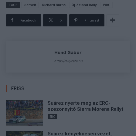
TAGS
kiemelt
Richard Burns
Új-Zéland Rally
WRC
Facebook
X
Pinterest
Hund Gábor
http://rallycafe.hu
FRISS
Suárez nyerte meg az ERC-
szezonnyitó Sierra Morena Rallyt
ERC
Suárez kényelmesen vezet,