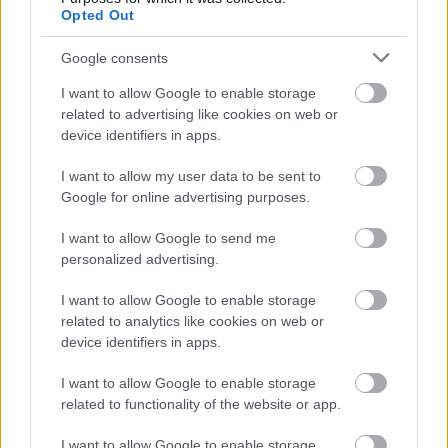
28,1 a fordos Francois Delecour 30.9, a Hyundai-os
Opted Out
Alister McRae, valamint a subarus Richard Burns 31.2
Google consents
másodperccel követte a második helyezettet.
I want to allow Google to enable storage
related to advertising like cookies on web or
A szombati első gyorsasági azonban egy 59 km-es
device identifiers in apps.
szakasz volt, mely komoly fordulatot eredményezett.
I want to allow my user data to be sent to
Richard Burns 47 másodperc hátrányból az élre repült,
Google for online advertising purposes.
míg őt Colin McRae 2.7, Carlos Sainz 17.6 másodperc
I want to allow Google to send me
hátránnyal követte. Kenneth Eriksson az élről 1 percnél is
personalized advertising.
nagyobb hátrányba került.
I want to allow Google to enable storage
related to analytics like cookies on web or
Innentől kezdve azonban Burns nem engedte ki kezéből
device identifiers in apps.
a vezető helyet és végül szezonbeli első, karrierje utolsó,
10. WRC-futamgyőzelmét szerezte.
I want to allow Google to enable storage
related to functionality of the website or app.
A fordulatos hétvége után pedig a sikerrel visszatért
I want to allow Google to enable storage