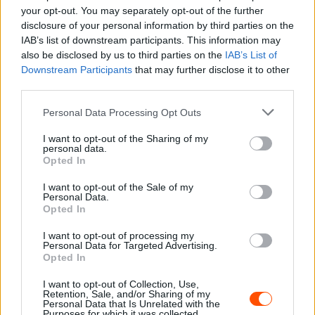
your opt-out. You may separately opt-out of the further
disclosure of your personal information by third parties on the
IAB’s list of downstream participants. This information may
also be disclosed by us to third parties on the
IAB’s List of
Downstream Participants
that may further disclose it to other
third parties.
Please note that this website/app uses one or more Google
Personal Data Processing Opt Outs
services and may gather and store information including but
not limited to your visit or usage behaviour. You may click to
I want to opt-out of the Sharing of my
personal data.
grant or deny consent to Google and its third-party tags to
A bajnokság 10. futamán, a szeptember 20-23. között
Opted In
use your data for below specified purposes in below Google
rendezett Új-Zéland Rallyn azonban fordulat következett
consent section.
I want to opt-out of the Sale of my
be.
Personal Data.
Opted In
Erre azonban még az első nap végén nem utaltak a jelek.
I want to opt-out of processing my
Personal Data for Targeted Advertising.
A pénteket Kenneth Eriksson nyerte meg Hyundaijal, aki
Opted In
16.5 másodperccel vezetett a peugeot-os Marcus
I want to opt-out of Collection, Use,
Gronholm előtt, míg a fordos Carlos Sainz további 4,
Retention, Sale, and/or Sharing of my
Personal Data that Is Unrelated with the
csapattársa Colin McRae 13.9, a mitsubishis Freddy Loix
Purposes for which it was collected.