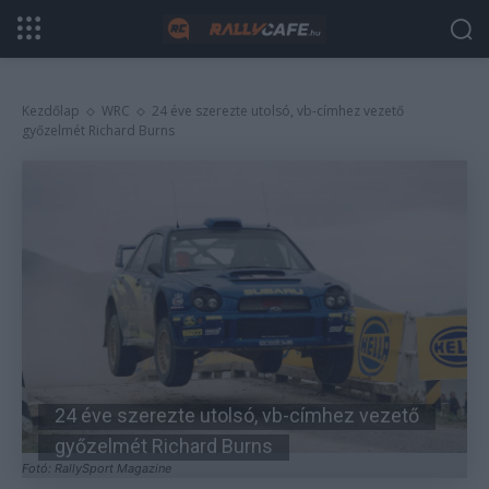
Kezdőlap
WRC
24 éve szerezte utolsó, vb-címhez vezető
győzelmét Richard Burns
24 éve szerezte utolsó, vb-címhez vezető
győzelmét Richard Burns
Fotó: RallySport Magazine