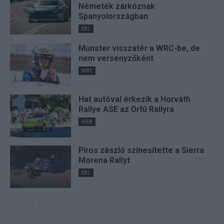
Németék zárkóznak
Spanyolországban
ERC
Munster visszatér a WRC-be, de
nem versenyzőként
WRC
Hat autóval érkezik a Horváth
Rallye ASE az Orfű Rallyra
ORB
Piros zászló színesítette a Sierra
Morena Rallyt
ERC