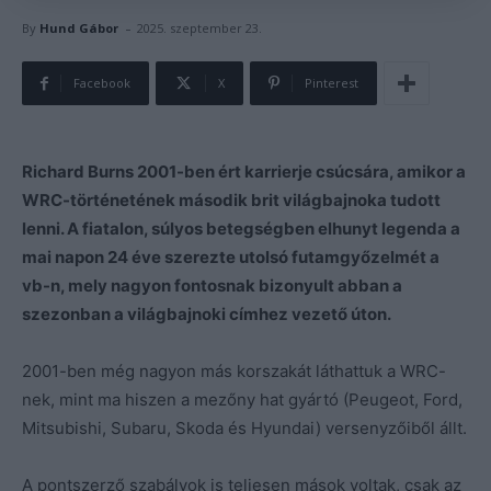
-
By
Hund Gábor
2025. szeptember 23.
Facebook
X
Pinterest
Richard Burns 2001-ben ért karrierje csúcsára, amikor a
WRC-történetének második brit világbajnoka tudott
lenni. A fiatalon, súlyos betegségben elhunyt legenda a
mai napon 24 éve szerezte utolsó futamgyőzelmét a
vb-n, mely nagyon fontosnak bizonyult abban a
szezonban a világbajnoki címhez vezető úton.
2001-ben még nagyon más korszakát láthattuk a WRC-
nek, mint ma hiszen a mezőny hat gyártó (Peugeot, Ford,
Mitsubishi, Subaru, Skoda és Hyundai) versenyzőiből állt.
A pontszerző szabályok is teljesen mások voltak, csak az