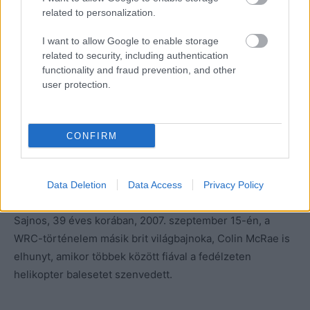
Burns a vb-címért vívott csatába, hiszen Új-Zéland után
related to personalization.
McRae és Makinen holtversenyben vezette a
bajnokságot, míg Burns 9 pontra csökkentette hátrányát.
I want to allow Google to enable storage
related to security, including authentication
functionality and fraud prevention, and other
A szezon utolsó futamain pedig sikerült kiharcolnia első
user protection.
és egyetlen vb-címét, így Colin McRae 1995-ös címe után
a második és eddig utolsó brit világbajnok lett.
CONFIRM
Burns két évvel később súlyos beteg lett, 32 éves
korában agytumort állapítottak meg nála, ami miatt 2005.
november 25-én elhunyt.
Data Deletion
Data Access
Privacy Policy
Sajnos, 39 éves korában, 2007. szeptember 15-én, a
WRC-történelem másik brit világbajnoka, Colin McRae is
elhunyt, amikor többek között fiával a fedélzeten
helikopter balesetet szenvedett.