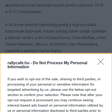
abszolút első hat helyezett tudott pontot szerezni, 10-6-
4-3-2-1 elosztásban.
A 24 évvel ezelőtti bajnokság pedig a legszorosabb
szezonnak bizonyult, hiszen sokáig hatan voltak csatában
a bajnoki címért, a brit Richard Burns, Colin McRae, a finn
Tommi Makinen, Marcus Grönholm, Harri Rovanpera,
valamint a spanyol Carlos Sainz.
rallycafe.hu -
Do Not Process My Personal
A szezon során 14 futamot rendeztek, kilenc futam után
Information
azonban még úgy tűnt, nem lesz ennyire szoros a szezon
hajrá. A Finn Rally után Tommi Makinen 6 ponttal előzte
If you wish to opt-out of the sale, sharing to third parties, or
meg Colin McRae-t, míg Carlos Sainz már 13, Harri
processing of your personal or sensitive information for
Rovanpera 17, Richard Burns 19, a vb címvédő Marcus
targeted advertising by us, please use the below opt-out
section to confirm your selection. Please note that after your
Grönholm pedig 26 pontos hátránnyal állt.
opt-out request is processed you may continue seeing
interest-based ads based on personal information utilized by
us or personal information disclosed to third parties prior to