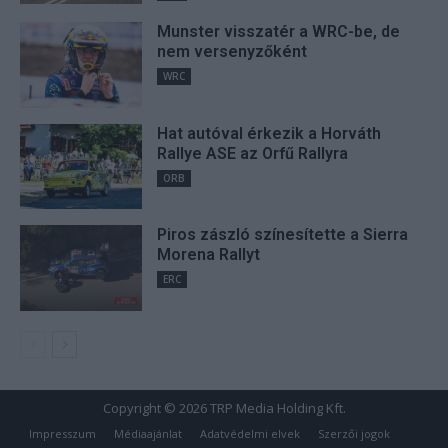
Munster visszatér a WRC-be, de
nem versenyzőként
WRC
Hat autóval érkezik a Horváth
Rallye ASE az Orfű Rallyra
ORB
Piros zászló színesítette a Sierra
Morena Rallyt
ERC
Copyright © 2026 TRP Media Holding Kft.
Impresszum
Médiaajánlat
Adatvédelmi elvek
Szerzői jogok