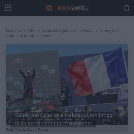
Kezdőlap
WRC
Sébastien Ogier olyanra készül, amit még talán
senki nem tudott megtenni
Sébastien Ogier olyanra készül, amit még
talán senki nem tudott megtenni
Fotó: Toyota Gazoo Racing