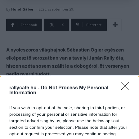
-
By
Hund Gábor
2025. szeptember 29.
Facebook
X
Pinterest
A nyolcszoros világbajnok Sébastien Ogier egészen
elképesztő sorozatban van a tavalyi Japán Rally óta,
hiszen azóta sosem szállt le a dobogóról, öt versenyen
pedig nyerni tudott.
rallycafe.hu -
Do Not Process My Personal
Sébastien Ogier közel 42. életévéhez, ami során már
Information
szerzett nyolc vb címet, szinte karrierje legjobb
formájában vezet. Nem túlzás ezt egy olyan versenyzőre
If you wish to opt-out of the sale, sharing to third parties, or
mondani, aki a tavalyi japán WRC-futam óta kilenc futam
processing of your personal or sensitive information for
targeted advertising by us, please use the below opt-out
alatt folyamatosan dobogón ért célba, öt versenyt nyert,
section to confirm your selection. Please note that after your
háromszor második, egy alkalommal pedig harmadik
opt-out request is processed you may continue seeing
helyen zárt.