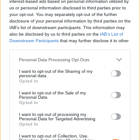
interest-based ads based on personal information utilized by
us or personal information disclosed to third parties prior to
your opt-out. You may separately opt-out of the further
Ogier idén a Finn Rallyn elért harmadik hely után
disclosure of your personal information by third parties on the
bejelentette, hogy beszállt a bajnoki címért folytatott
IAB’s list of downstream participants. This information may
csatába, és megpróbálja kilencedik vb-címét
also be disclosed by us to third parties on the
IAB’s List of
megszerezni, ami után Paraguayban és Chilében is
Downstream Participants
that may further disclose it to other
third parties.
nyerni tudott és két pont előnnyel a bajnokság élére állt.
Please note that this website/app uses one or more Google
Personal Data Processing Opt Outs
Nehéz egy ilyen teljesítményre megfelelő szavakat
services and may gather and store information including but
not limited to your visit or usage behaviour. You may click to
I want to opt-out of the Sharing of my
találni.
personal data.
grant or deny consent to Google and its third-party tags to
Opted In
use your data for below specified purposes in below Google
Ogier azonban ennél is többet szeretne, hiszen
consent section.
I want to opt-out of the Sale of my
megpróbál a szezon további három versenyén is a
Personal Data.
Opted In
dobogón célba érni, anélkül, hogy kiesne.
I want to opt-out of processing my
Personal Data for Targeted Advertising.
“Ez a szezon valóban eddig szinte tökéletes volt –
Opted In
mondta Ogier. – Idén nyolc futamból öt győzelem, nem
I want to opt-out of Collection, Use,
számoltam utána, de futamonként 28-30 pont