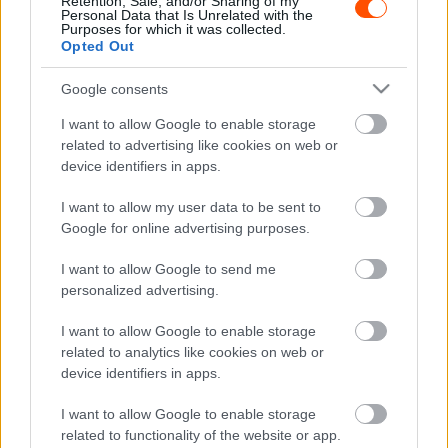
Retention, Sale, and/or Sharing of my
Personal Data that Is Unrelated with the
átlagpontszámot szerezve. Ez nyilván lenyűgöző.
Purposes for which it was collected.
Azonban tudom, hogy tökéletes szezonra még senki sem
Opted Out
volt képes, ezt szinte lehetetlen. Valószínűleg vannak,
Google consents
akik jobban ismerik a statisztikákat, mint én, de talán
ilyenre még senki sem volt képes. Idén még három
I want to allow Google to enable storage
related to advertising like cookies on web or
verseny van hátra, van esély, hogy megpróbáljunk
device identifiers in apps.
minden versenyen hasonló eredményekkel zárni. Nem
lesz egyszerű, de megpróbálom.”
I want to allow my user data to be sent to
Google for online advertising purposes.
A WRC-szezon az Ogier számára is igen jól ismert
I want to allow Google to send me
Közép-Európa Rallyval, és Japán Rallyval folytatódik, majd
personalized advertising.
az utolsó versenyt Szaúd-Arábiában rendezik, ahol
viszont bármi elő fordulhat.
I want to allow Google to enable storage
related to analytics like cookies on web or
device identifiers in apps.
TAGS
kiemelt
Sébastien Ogier
Toyota Gazoo Racing
WRC
I want to allow Google to enable storage
related to functionality of the website or app.