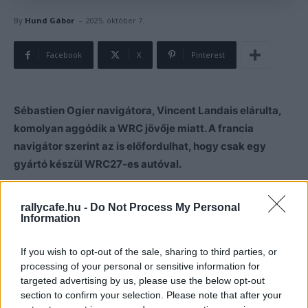
-
By
Hund Gábor
2025. október 7.
Facebook
X
Pinterest
Sébastien Ogier navigátora, Vincent Landais elárulta,
komolyan aggódik a WRC jövője miatt. A francia
navigátor szerint az is előfordulhat, hogy csak egy
gyártó készül WRC27-es autóval.
A WRC-ben 2027-től komoly technikai szabályváltozás
rallycafe.hu -
Do Not Process My Personal
lesz, aminek azonban egyelőre nem derültek ki
Information
nyilvánosan teljes részletei. A nyilvánosság csak a
If you wish to opt-out of the sale, sharing to third parties, or
szabályrendszer irányait tudja: olcsóbb autók, melyek
processing of your personal or sensitive information for
elsősorban a Rally2-es autókhoz fognak hasonlítani, és a
targeted advertising by us, please use the below opt-out
WRC27-es autókkal egy kategóriába kerülnek a Rally2-es
section to confirm your selection. Please note that after your
járművek.