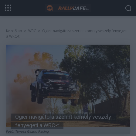
Kezdőlap
WRC
Ogier navigátora szerint komoly veszély fenyegeti
a WRC-t
Ogier navigátora szerint komoly veszély
fenyegeti a WRC-t
Fotó: Toyota Gazoo Racing