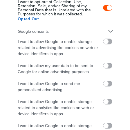
I want to opt-out of Collection, Use,
sok gyártó foglalkozik. Határozottan aggódom. No, nem a
Retention, Sale, and/or Sharing of my
Personal Data that Is Unrelated with the
Toyota miatt, mert az nincs lemaradva. Sokkal inkább
Purposes for which it was collected.
Opted Out
aggaszt a többi gyártó. Mi lesz, ha csak egy gyártó készít
WRC27-es autót? Én mondom ki elsőként, hogy a Rally2-
Google consents
es autókhoz való közeledés nem túl jó. Ennek ellenére
I want to allow Google to enable storage
nem elleneztem az új szabályrendszert. Az azonban nem
related to advertising like cookies on web or
rossz ötlet, hogy adjunk esélyt annak, hogy 30 autó
device identifiers in apps.
induljon a legfelsőbb kategóriában, mert mindenki
nagyobb csatát szeretne.”
I want to allow my user data to be sent to
Google for online advertising purposes.
A Hyundai Motorsport egyelőre csak a 2026-os folytatás
I want to allow Google to send me
mellett döntött, így kérdéses, hogy a WEC-program
personalized advertising.
mellett folytatja-e WRC-szereplését is 2027-től. Az M-
I want to allow Google to enable storage
Sport pedig évek óta a fentmaradásért küzd a rally vb-n.
related to analytics like cookies on web or
device identifiers in apps.
TAGS
kiemelt
Sébastien Ogier
Toyota Gazoo Racing
I want to allow Google to enable storage