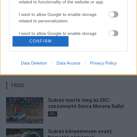
Vincent Landais
WRC
related to functionality of the website or app.
I want to allow Google to enable storage
Facebook
X
Pinterest
related to personalization.
I want to allow Google to enable storage
related to security, including authentication
CONFIRM
functionality and fraud prevention, and other
Hund Gábor
user protection.
http://rallycafe.hu
Data Deletion
Data Access
Privacy Policy
FRISS
Suárez nyerte meg az ERC-
szezonnyitó Sierra Morena Rallyt
ERC
Suárez kényelmesen vezet,