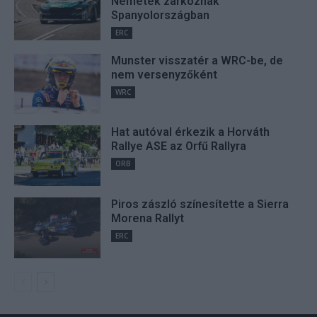
Németék zárkóznak
Spanyolországban
ERC
Munster visszatér a WRC-be, de
nem versenyzőként
WRC
Hat autóval érkezik a Horváth
Rallye ASE az Orfű Rallyra
ORB
Piros zászló színesítette a Sierra
Morena Rallyt
ERC