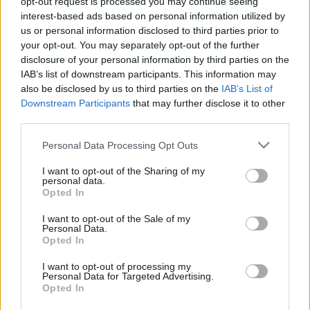
opt-out request is processed you may continue seeing
interest-based ads based on personal information utilized by
us or personal information disclosed to third parties prior to
A szabályok teljes megismerésére vélhetően legalább
your opt-out. You may separately opt-out of the further
október 16-ig várni kell, amikor a Motorsport Világtanács
disclosure of your personal information by third parties on the
virtuális ülést tart.
IAB’s list of downstream participants. This information may
also be disclosed by us to third parties on the
IAB’s List of
Downstream Participants
that may further disclose it to other
A színfalak mögött azonban már többet tudhatnak a WRC
third parties.
jelenlegi gyártói, így elkezdhettek volna már dolgozni az
új korszak autóin, ennek azonban eddig csak a Toyota állt
Please note that this website/app uses one or more Google
Personal Data Processing Opt Outs
services and may gather and store information including but
neki.
not limited to your visit or usage behaviour. You may click to
I want to opt-out of the Sharing of my
personal data.
grant or deny consent to Google and its third-party tags to
Opted In
Sébastien Ogier navigátora, Vincent Landais aggódik is
use your data for below specified purposes in below Google
amiatt, hogy lehet, hogy a helyzet nem is fog változni.
consent section.
I want to opt-out of the Sale of my
Personal Data.
Opted In
“Olcsóbb autókat kell gyártani? – mondta Landais a
I want to opt-out of processing my
Rallye-sport.fr oldalnak. – Nem tudom, hogy ez megoldja-
Personal Data for Targeted Advertising.
e a kevés gyártó kérdését. Azt gondolom, hogy túl későn
Opted In
jelentek meg a szabályok részletei, és azokkal nem túl