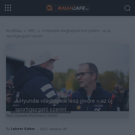
Kezdőlap
WRC
A Hyundai világbajnok lesz jövőre – az új
sportigazgató szerint
A Hyundai világbajnok lesz jövőre – az új
sportigazgató szerint
Fotó: Hyundai Motorsport GmbH
-
By
Lakner Gábor
2025. október 28.