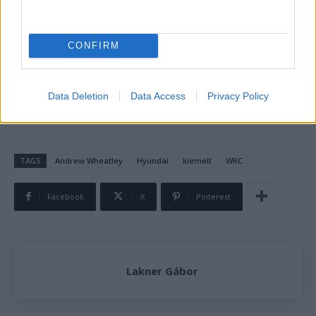
tavalyi autó módosított változata szerepelt. Wheatley
hozzátette, szerinte ez a logikus döntés, mert Tänak
tudja, hogyna hozhatja ki a legtöbbet az autóból.
CONFIRM
A Japán Rallyt november 6–9-én rendezik meg, a
Hyundai egyszer győzött ezen a versenyen, 2022-ben
Data Deletion
Data Access
Privacy Policy
Thierry Neuville nyert.
TAGS
Andrew Wheatley
Hyundai
kiemelt
WRC
Facebook
X
Pinterest
Lakner Gábor