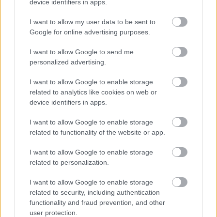
device identifiers in apps.
DirtFishnek.
– Ezzel eggyüt abszolút nem engedjük el a
hátralévő versenyeket, Japánba is úgy megyünk, hogy
I want to allow my user data to be sent to
megpróbálunk nyerni. Több információra van szükségünk
Google for online advertising purposes.
az autó működéséről, de ezen a versenyen
I want to allow Google to send me
hagyományosan jó szerepel a csapat. Nyerni megyünk
personalized advertising.
Japánba és Szaúd-Arábiába is, emellett 2026-ra is
készülünk. Gondolunk kell arra is, hogy nemsokára
I want to allow Google to enable storage
related to analytics like cookies on web or
kezdődik az új szezon, amelynek teljes erőbedobással
device identifiers in apps.
kell nekilátnunk. Jövőre megnyerjük a világbajnokságot,
ezért kell dolgoznunk.”
I want to allow Google to enable storage
related to functionality of the website or app.
A Hyundai idei autója meglehetősen rosszul teljesített az
I want to allow Google to enable storage
aszfaltos versenyeken, Tänak ezért a tavalyi autó
related to personalization.
továbbfejlesztett változatával versenyzett a Közép-
Európa Rallyn, és Japánban is ezzel áll rajthoz. Ez az autó
I want to allow Google to enable storage
related to security, including authentication
azért létezik, mert a Hyundai nem lett készen időben az
functionality and fraud prevention, and other
idei kocsijával, és a szezonnyitó Monte-Carlo Rallyn a
user protection.