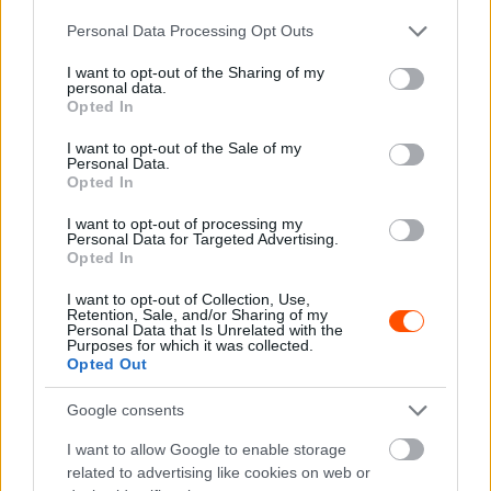
Please note that this website/app uses one or more Google
Personal Data Processing Opt Outs
services and may gather and store information including but
not limited to your visit or usage behaviour. You may click to
I want to opt-out of the Sharing of my
personal data.
grant or deny consent to Google and its third-party tags to
Opted In
use your data for below specified purposes in below Google
consent section.
I want to opt-out of the Sale of my
Personal Data.
Opted In
I want to opt-out of processing my
Personal Data for Targeted Advertising.
Opted In
I want to opt-out of Collection, Use,
Retention, Sale, and/or Sharing of my
Personal Data that Is Unrelated with the
Purposes for which it was collected.
Opted Out
Google consents
„A Monte-Carlo Rallytól még két és fél hónap választ el
minket. Minden kilométerre szükségünk van, hogy
I want to allow Google to enable storage
related to advertising like cookies on web or
megszerezzük a szükséges tudást – mondta Wheatley
a