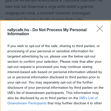
gyártók versenyét elveszítette a Toyotával szemben. Az
idén már két futammal a vége előtt eldőlt a gyártók
világbajnoki címe, a tizenkét futamból tizenegyet
megnyerő Toyota a Közép-Európa Rally után
ünnepelhetett.
rallycafe.hu -
Do Not Process My Personal
Information
A pilóták versenyében Ott Tänaknak van még halvány
reménye a világbajnoki címre, de 50 pont a hátránya az
If you wish to opt-out of the sale, sharing to third parties, or
processing of your personal or sensitive information for
éllovas Elfyn Evans mögött, és az utolsó két futamon
targeted advertising by us, please use the below opt-out
legfeljebb 70 pont szerezhető, nem csoda, hogy már az
section to confirm your selection. Please note that after your
észt versenyző sem sorolja magát az esélyesek közé. A
opt-out request is processed you may continue seeing
csapat támogatja Tänakot, amíg él a matematikai esély,
interest-based ads based on personal information utilized by
us or personal information disclosed to third parties prior to
amellett a következő szezonra is készül.
your opt-out. You may separately opt-out of the further
disclosure of your personal information by third parties on the
IAB’s list of downstream participants. This information may
also be disclosed by us to third parties on the
IAB’s List of
Downstream Participants
that may further disclose it to other
third parties.