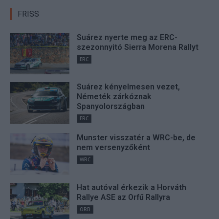
FRISS
Suárez nyerte meg az ERC-
szezonnyitó Sierra Morena Rallyt
ERC
Suárez kényelmesen vezet,
Németék zárkóznak
Spanyolországban
ERC
Munster visszatér a WRC-be, de
nem versenyzőként
WRC
Hat autóval érkezik a Horváth
Rallye ASE az Orfű Rallyra
ORB