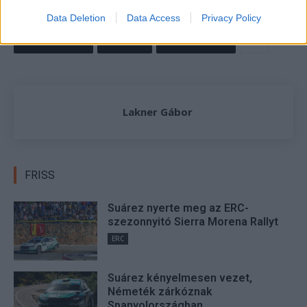
WRC
Data Deletion
Data Access
Privacy Policy
Facebook
X
Pinterest
Lakner Gábor
FRISS
Suárez nyerte meg az ERC-
szezonnyitó Sierra Morena Rallyt
ERC
Suárez kényelmesen vezet,
Németék zárkóznak
Spanyolországban