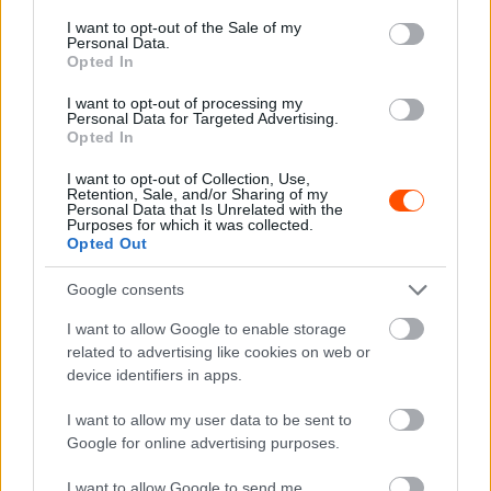
consent section.
I want to opt-out of the Sale of my
Personal Data.
Opted In
I want to opt-out of processing my
Personal Data for Targeted Advertising.
Opted In
I want to opt-out of Collection, Use,
Retention, Sale, and/or Sharing of my
Fotó: @World / Red Bull Content Pool
Personal Data that Is Unrelated with the
Purposes for which it was collected.
Opted Out
Munster és McErlean mellett szóba jöhet a félszezont
teljesítő Martins Sesks, aki a szezonzáró Szaúd-Arábia
Google consents
Rallyn a jövőjőéért is versenyez, és nem szabad
I want to allow Google to enable storage
elfelejteni az M-Sport színeiben a WRC2-ben és az ERC-
related to advertising like cookies on web or
ben induló Romet Jürgensont sem, aki lenyűgözte a
device identifiers in apps.
csapat vezetőit.
I want to allow my user data to be sent to
Google for online advertising purposes.
„Elképesztő évet zárt – mondta Millener. – Láttuk, hogy
gyakorlatilag semmilyen tapasztalatta lsem rendelkezve
I want to allow Google to send me