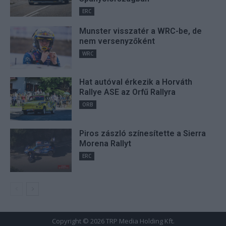
ERC
Munster visszatér a WRC-be, de
nem versenyzőként
WRC
Hat autóval érkezik a Horváth
Rallye ASE az Orfű Rallyra
ORB
Piros zászló színesítette a Sierra
Morena Rallyt
ERC
Copyright © 2026 TRP Media Holding Kft.