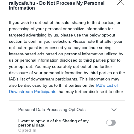
rallycafe.hu -
Do Not Process My Personal
Josh McErlean, aki ebben a szezonban csatlakozott a
Information
csapathoz.
If you wish to opt-out of the sale, sharing to third parties, or
processing of your personal or sensitive information for
„Mint minden évben, természetesen folytatni szeretnénk.
targeted advertising by us, please use the below opt-out
Meglátjuk, hogyan alakulnak a dolgok, melyik szponzorok
section to confirm your selection. Please note that after your
folytatják velünk az együttműködést, és milyen
opt-out request is processed you may continue seeing
lehetőségeink vannak – nyilatkozta Richard Millener
interest-based ads based on personal information utilized by
us or personal information disclosed to third parties prior to
csapatfőnök az észt
Delfi Sportnak
. – Jelenleg nem a
your opt-out. You may separately opt-out of the further
győzelmekért küzdünk, hanem fiatal pilótákat fejlesztünk.
disclosure of your personal information by third parties on the
Ezt kell folytatnunk, ha újra nyerni szeretnénk. A
IAB’s list of downstream participants. This information may
felállásról még túl korai bármit is mondani. Sok szó esett
also be disclosed by us to third parties on the
IAB’s List of
Downstream Participants
that may further disclose it to other
róla, de még semmi konkrétum nem történt.”
third parties.
Please note that this website/app uses one or more Google
Personal Data Processing Opt Outs
services and may gather and store information including but
not limited to your visit or usage behaviour. You may click to
I want to opt-out of the Sharing of my
personal data.
grant or deny consent to Google and its third-party tags to
Opted In
use your data for below specified purposes in below Google