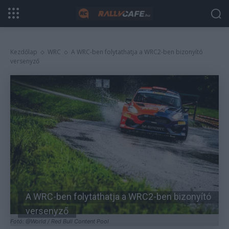
Kezdőlap
WRC
A WRC-ben folytathatja a WRC2-ben bizonyító
versenyző
A WRC-ben folytathatja a WRC2-ben bizonyító
versenyző
Fotó: @World / Red Bull Content Pool