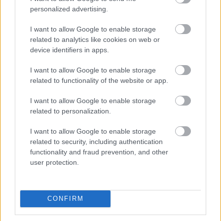
personalized advertising.
indult a Rally2-es autóval, és második lett az Európa-
bajnokság walesi fordulójában. Horvátországban
I want to allow Google to enable storage
negyedik lett, de a kvalifikáción elszenvedett baleset
related to analytics like cookies on web or
nélkül még jobb eredményt is elérhetett volna. Nagyon
device identifiers in apps.
érdekes lesz látni, hogyan folytatódik Romet fejlődése.
I want to allow Google to enable storage
Azonban óvatosnak kell lennünk, hogy ne tegyünk
related to functionality of the website or app.
gyorsan túl nagy lépéseket.”
I want to allow Google to enable storage
related to personalization.
Az M-Sportnak ezzel kapcsolatban van tapasztalata,
korábban Ott Tänak és Adrien Fourmaux is túl korán
I want to allow Google to enable storage
lépett elő a csúcskategóriába, és mindkettejüknek vissza
related to security, including authentication
kellett térnie a WRC2-be, hogy visszanyerjék az
functionality and fraud prevention, and other
user protection.
önbizalmukat. A csapat nem szeretné megismételni ezt a
hibát Jürgensonnal.
CONFIRM
TAGS
kiemelt
M-Sport
Richard Millener
Romet Jürgenson