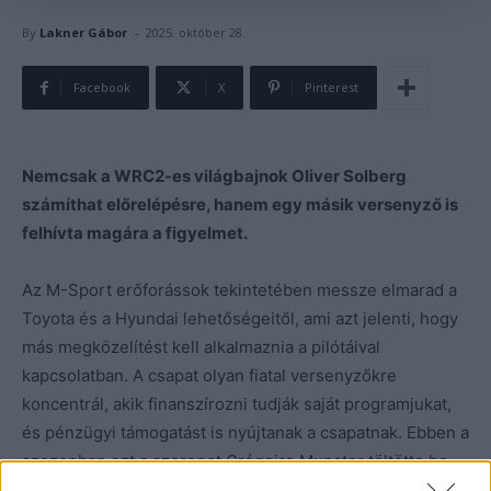
-
By
Lakner Gábor
2025. október 28.
Facebook
X
Pinterest
Nemcsak a WRC2-es világbajnok Oliver Solberg
számíthat előrelépésre, hanem egy másik versenyző is
felhívta magára a figyelmet.
Az M-Sport erőforássok tekintetében messze elmarad a
Toyota és a Hyundai lehetőségeitől, ami azt jelenti, hogy
más megközelítést kell alkalmaznia a pilótáival
kapcsolatban. A csapat olyan fiatal versenyzőkre
koncentrál, akik finanszírozni tudják saját programjukat,
és pénzügyi támogatást is nyújtanak a csapatnak. Ebben a
szezonban ezt a szerepet Grégoire Munster töltötte be,
aki második teljes évét tölti az M-Sportnál, valamint az ír