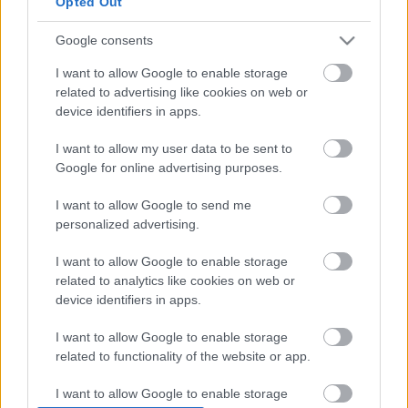
Opted Out
de tudjuk, hogy megvan a sebességünk, és még mindig
van lehetőségünk harcolni a bajnoki címért. Mindent
Google consents
megteszünk majd, hogy Japánban a legjobb eredményt
I want to allow Google to enable storage
érjük el magunk, a szurkolók és a csapat számára.”
related to advertising like cookies on web or
device identifiers in apps.
Az idei japán versenyen 20
gyorsasági szakasz
vár a
I want to allow my user data to be sent to
mezőnyre, jelen állás szerint száraz körülmények között.
Google for online advertising purposes.
I want to allow Google to send me
TAGS
Japán Rally 2025
kiemelt
Sébastien Ogier
personalized advertising.
Toyota Gazoo Racing
WRC
I want to allow Google to enable storage
related to analytics like cookies on web or
Facebook
X
Pinterest
device identifiers in apps.
I want to allow Google to enable storage
related to functionality of the website or app.
Hund Gábor
I want to allow Google to enable storage