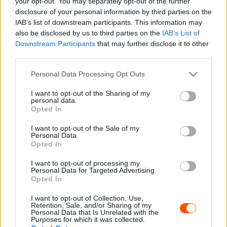
your opt-out. You may separately opt-out of the further
disclosure of your personal information by third parties on the
13 pontos hátrányban van a bajnoki éllovas Kalle
IAB’s list of downstream participants. This information may
Rovanperával.
also be disclosed by us to third parties on the
IAB’s List of
Downstream Participants
that may further disclose it to other
A szezon utolsó előtti futamára Japánban kerül sor, ahol
third parties.
még a murvás futamon tudott nyerni 2010-ben, de a
Please note that this website/app uses one or more Google
Personal Data Processing Opt Outs
Toyota város központtal megrendezésre kerülő aszfaltos
services and may gather and store information including but
versenyen is második tudott lenni 2023-ban és tavaly.
not limited to your visit or usage behaviour. You may click to
I want to opt-out of the Sharing of my
personal data.
grant or deny consent to Google and its third-party tags to
Opted In
use your data for below specified purposes in below Google
„A Japán Rally mindig különleges verseny a naptárban
consent section.
I want to opt-out of the Sale of my
számunkra, és idén még érdekesebb lesz mindenki
Personal Data.
számára, tekintve, hogy milyen szoros a pilóták
Opted In
bajnoksága, mindössze két fordulóval a szezon vége előtt
I want to opt-out of processing my
– mondta Sébastien Ogier. – A szakaszok nagy kihívást
Personal Data for Targeted Advertising.
Opted In
jelentenek, mivel nagyon keskenyek és technikásak, sok
hibalehetőség nincs, és láttuk, hogy az időjárás ebben az
I want to opt-out of Collection, Use,
Retention, Sale, and/or Sharing of my
évszakban még bonyolultabbá teheti a dolgokat. A
Personal Data that Is Unrelated with the
Purposes for which it was collected.
Közép-Európa Rally nem úgy alakult, ahogy elterveztük,