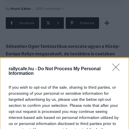
-
By
Hund Gábor
2025. november 1.
Facebook
X
Pinterest
Sébastien Ogier fantasztikus sorozata ugyan a Közép-
Európa Rallyn megszakadt, de továbbra is csatában
van a bajnoki címért, ezért Japánban visszatérne a
sikeres útra.
rallycafe.hu -
Do Not Process My Personal
Information
Sébastien Ogier a Közép-Európa Rallyn baleset miatt
If you wish to opt-out of the sale, sharing to third parties, or
szuperrallyzni kényszerült, így megszakadt 10 futamos
processing of your personal or sensitive information for
sorozata, mely során mindig dobogóra tudott állni.
targeted advertising by us, please use the below opt-out
section to confirm your selection. Please note that after your
opt-out request is processed you may continue seeing
A nyolcszoros világbajnok azonban vasárnap mindent
interest-based ads based on personal information utilized by
nyert, így életben tartotta bajnoki esélyeit. A francia
us or personal information disclosed to third parties prior to
versenyző azonos pontszámmal áll Kalle Rovanperával és