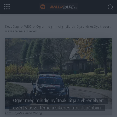
Kezdőlap
WRC
Ogier még mindig nyíltnak látja a vb-esélyeit, ezért
vissza térne a sikeres...
Ogier még mindig nyíltnak látja a vb-esélyeit,
ezért vissza térne a sikeres útra Japánban
Fotó: Toyota Gazoo Racing