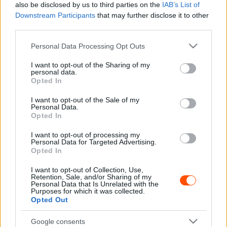
also be disclosed by us to third parties on the
IAB’s List of
Rally2-es Toyotával.
Downstream Participants
that may further disclose it to other
third parties.
A harmadik generáció tagjai, Shotaro Goto és Takumi
Please note that this website/app uses one or more Google
Personal Data Processing Opt Outs
Matsushita pedig ugyancsak Rally2-es autóra válthatján
services and may gather and store information including but
Rally3-es Renault Cliójukat, amivel finn versenyeken,
not limited to your visit or usage behaviour. You may click to
I want to opt-out of the Sharing of my
personal data.
grant or deny consent to Google and its third-party tags to
ERC-ben és néhány WRC-futamon indulhatnak.
Opted In
use your data for below specified purposes in below Google
consent section.
I want to opt-out of the Sale of my
A Challenge program tagja lett Jaspar Vaher, a 18 éves
Personal Data.
Opted In
észt versenyző Gotóval és Matsushitával együtt
ugyancsak Rally2-es Toyotával versenyezhet, finn, ERC
I want to opt-out of processing my
Personal Data for Targeted Advertising.
és WRC-futamokon.
Opted In
A negyedik generáció tagjai, Rio Ogata és Kanta
I want to opt-out of Collection, Use,
Retention, Sale, and/or Sharing of my
Yanaguida jövőre a Rally4-es autójukat Rally3-as Clióra
Personal Data that Is Unrelated with the
Purposes for which it was collected.
cserélhetik.
Opted Out
Google consents
Az ötödik generáció tagjainak kiválasztása jelenleg is