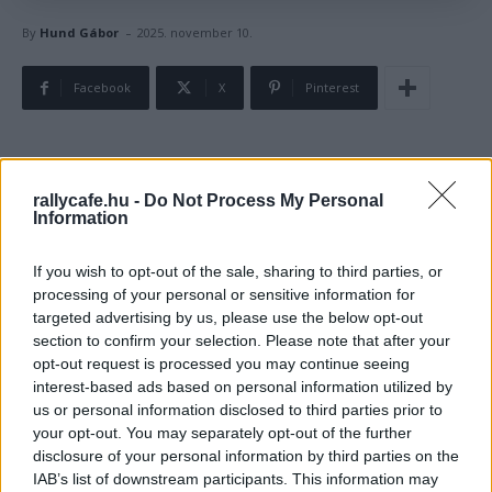
-
By
Hund Gábor
2025. november 10.
Facebook
X
Pinterest
A Toyota hétfőn Japánban rendezett
rallycafe.hu -
Do Not Process My Personal
sajtótájékoztatóján a WRC-csapat jövő évi felállásán túl
Information
bejelentették, hogy a fiatal versenyzőket fejlesztő
program tagjai is előre léphetnek.
If you wish to opt-out of the sale, sharing to third parties, or
processing of your personal or sensitive information for
A Toyota magyar idő szerint hétfő reggel rendezett média
targeted advertising by us, please use the below opt-out
section to confirm your selection. Please note that after your
eseményén bejelentette jövő évi WRC-csapatát, míg a
opt-out request is processed you may continue seeing
Toyota WRC Challenge programjának tagjai jelentős
interest-based ads based on personal information utilized by
előrelépést tehetnek.
us or personal information disclosed to third parties prior to
your opt-out. You may separately opt-out of the further
disclosure of your personal information by third parties on the
A program második generációját képviselő Yuki
IAB’s list of downstream participants. This information may
Yamamoto teljes évet mehet 2026-ban a WRC2-ben