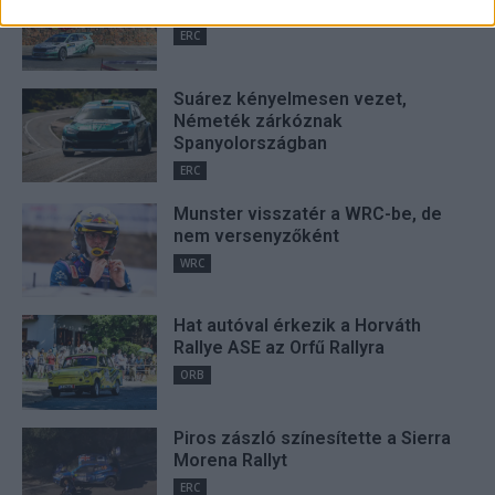
szezonnyitó Sierra Morena Rallyt
related to security, including authentication
functionality and fraud prevention, and other
ERC
user protection.
Suárez kényelmesen vezet,
Németék zárkóznak
Spanyolországban
ERC
Munster visszatér a WRC-be, de
nem versenyzőként
WRC
Hat autóval érkezik a Horváth
Rallye ASE az Orfű Rallyra
ORB
Piros zászló színesítette a Sierra
Morena Rallyt
ERC