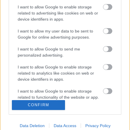
zajlik, decemberben hat versenyző közül kerülhetnek ki
I want to allow Google to enable storage
azok, akik folytathatják a programot.
related to advertising like cookies on web or
device identifiers in apps.
I want to allow my user data to be sent to
TAGS
kiemelt
Toyota Gazoo Racing
WRC
Google for online advertising purposes.
Facebook
X
Pinterest
I want to allow Google to send me
personalized advertising.
I want to allow Google to enable storage
related to analytics like cookies on web or
Hund Gábor
device identifiers in apps.
http://rallycafe.hu
I want to allow Google to enable storage
related to functionality of the website or app.
CONFIRM
I want to allow Google to enable storage
FRISS
related to personalization.
Data Deletion
Data Access
Privacy Policy
Suárez nyerte meg az ERC-
I want to allow Google to enable storage