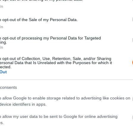
In
o opt-out of the Sale of my Personal Data.
In
X
Pinterest
WhatsApp
to opt-out of processing my Personal Data for Targeted
ing.
In
 Japán Rally, így nehéz helyzetbe került a vb-címért
o opt-out of Collection, Use, Retention, Sale, and/or Sharing
e teljesen harmadik címéről.
ersonal Data that Is Unrelated with the Purposes for which it
lected.
Out
yba került a Japán Rallyn, miután megsérült Toyotája
a a versenyt folytatni és végül a hatodik helyig tudott
consents
a második helyen záró Elfyn Evans és 21-re a győzelmet
o allow Google to enable storage related to advertising like cookies on
evice identifiers in apps.
bia Rally lesz az utolsó futama a WRC-ben, mivel
o allow my user data to be sent to Google for online advertising
s.
jét, még nem mondott le teljesen a harmadik vb-címről.