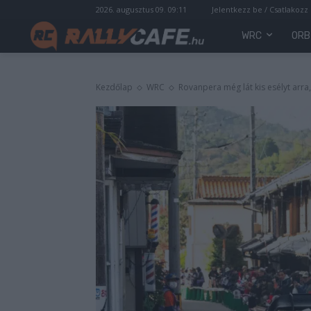
2026. augusztus 09. 09:11
Jelentkezz be / Csatlakozz
WRC
ORB
Kezdőlap
WRC
Rovanpera még lát kis esélyt arr