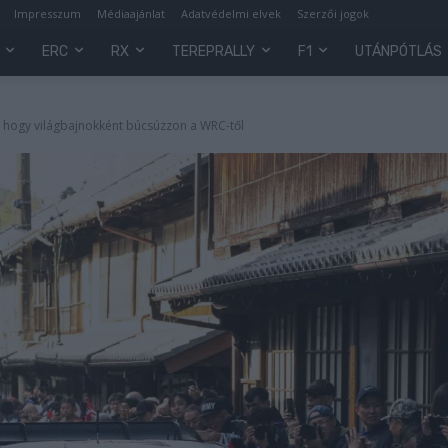
Impresszum
Médiaajánlat
Adatvédelmi elvek
Szerzői jogok
ERC
RX
TEREPRALLY
F1
UTÁNPÓTLÁS
a, hogy világbajnokként búcsúzzon a WRC-től