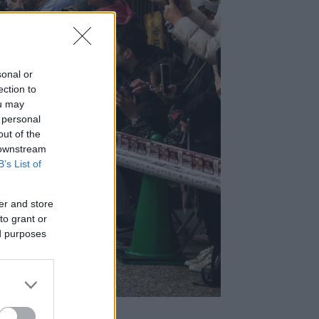
sonal or
ection to
ou may
 personal
out of the
 downstream
B’s List of
a, hogy
er and store
to grant or
ed purposes
C-től