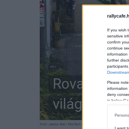
rallycafe.
If you wish 
sensitive in
confirm you
continue se
information 
further disc
participants
WRC
Downstream 
Rovanpera mé
Please note
information 
deny consent
világbajnok
in below Go
Persona
Fotó: Jaanus Ree / Red Bull Content Pool
I want t