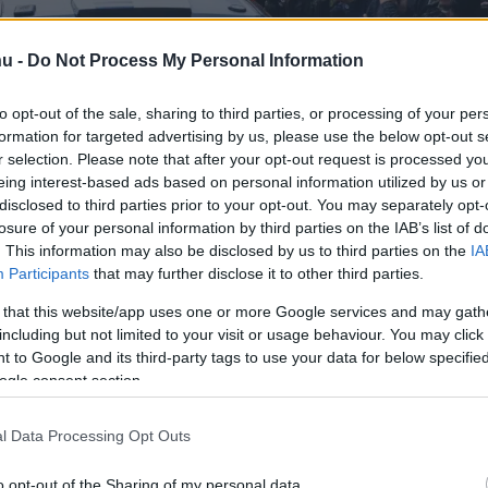
hu -
Do Not Process My Personal Information
to opt-out of the sale, sharing to third parties, or processing of your per
formation for targeted advertising by us, please use the below opt-out s
r selection. Please note that after your opt-out request is processed y
eing interest-based ads based on personal information utilized by us or
disclosed to third parties prior to your opt-out. You may separately opt-
losure of your personal information by third parties on the IAB’s list of
. This information may also be disclosed by us to third parties on the
IA
Participants
that may further disclose it to other third parties.
g lát kis esélyt arr
 that this website/app uses one or more Google services and may gath
including but not limited to your visit or usage behaviour. You may click 
 to Google and its third-party tags to use your data for below specifi
ként búcsúzzon a WR
ogle consent section.
l Data Processing Opt Outs
o opt-out of the Sharing of my personal data.