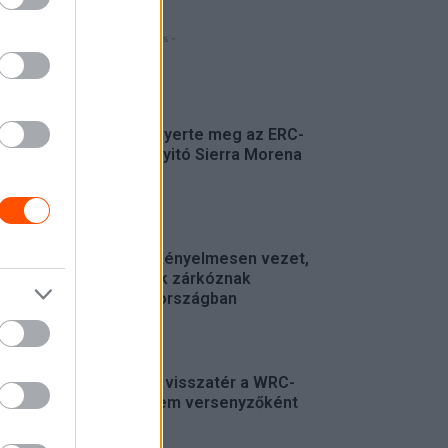
- Hirdetés -
FRISS
Suárez nyerte meg az ERC-
szezonnyitó Sierra Morena
Rallyt
ERC
Suárez kényelmesen vezet,
Németék zárkóznak
Spanyolországban
ERC
Munster visszatér a WRC-
be, de nem versenyzőként
WRC