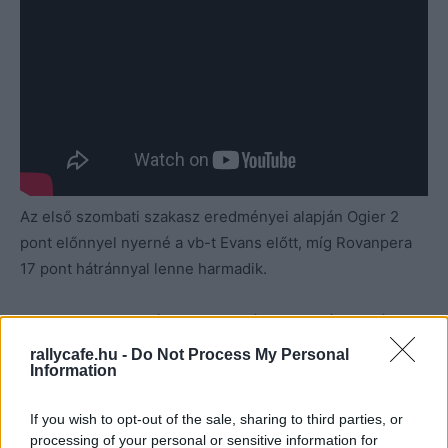
Az első szombati szakasz eredményei alapján Ogier 2
pont előnnyel nyerné a vb-t Evans előtt, míg Rovanpera
17 pont hátránnyal lenne harmadik.
Mindez azonban még alaposan változhat akár a további
bónuszpontokat kínáló Power Stage-en is, akárcsak a
rallycafe.hu -
Do Not Process My Personal
Information
következő maratoni gyorsaságin.
If you wish to opt-out of the sale, sharing to third parties, or
SzuperSzombat állása 1 szakasz után
processing of your personal or sensitive information for