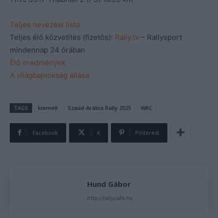
Teljes nevezési lista
Teljes élő közvetítés (fizetős):
Rally.tv
– Rallysport
mindennap 24 órában
Élő eredmények
A világbajnokság állása
TAGS
kiemelt
Szaúd-Arábia Rally 2025
WRC
Facebook
X
Pinterest
Hund Gábor
http://rallycafe.hu