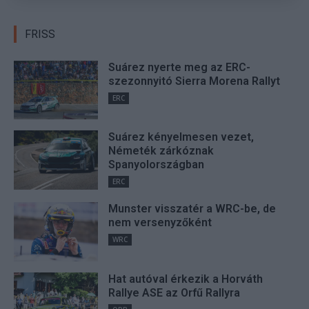
FRISS
Suárez nyerte meg az ERC-
szezonnyitó Sierra Morena Rallyt
ERC
Suárez kényelmesen vezet,
Németék zárkóznak
Spanyolországban
ERC
Munster visszatér a WRC-be, de
nem versenyzőként
WRC
Hat autóval érkezik a Horváth
Rallye ASE az Orfű Rallyra