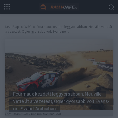
Kezdőlap
WRC
Fourmaux kezdett leggyorsabban, Neuville vette át
a vezetést, Ogier gyorsabb volt Evans-nél...
Fourmaux kezdett leggyorsabban, Neuville
vette át a vezetést, Ogier gyorsabb volt Evans-
nél Szaúd-Arábiában
Fotó: Jaanus Ree / Red Bull Content Pool