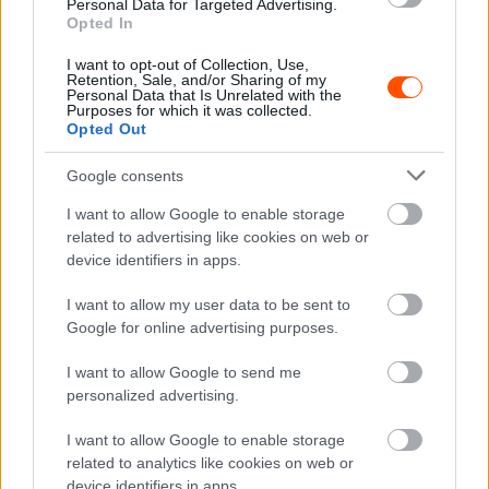
Personal Data for Targeted Advertising.
4 #16 Adrien Fourmaux – Alexandre Coria (FRA) Hyundai
Opted In
i20 N Rally1 +50.2 (1:00)
I want to opt-out of Collection, Use,
5 #69 Kalle Rovanpera – Jonne Halttunen (FIN) Toyota GR
Retention, Sale, and/or Sharing of my
Personal Data that Is Unrelated with the
Yaris Rally1 +1:08.6
Purposes for which it was collected.
Opted Out
6 #17 Sébastien Ogier – Vincent Landais (FRA) Toyota GR
Yaris Rally1 +1:13.5
Google consents
7 #5 Sami Pajari – Marko Salminen (FIN) Toyota GR Yaris
I want to allow Google to enable storage
Rally1 +1:43.5
related to advertising like cookies on web or
8 #33 Elfyn Evans – Scott Martin (SCO) Toyota GR Yaris
device identifiers in apps.
Rally1 +3:53.4
I want to allow my user data to be sent to
9 #13 Grégoire Munster – Louis Louka (LUX – BEL) Ford
Google for online advertising purposes.
Puma Rally1 +6:34.9
10 #55 Josh McErlean – Eoin Treacy (IRL) Ford Puma
I want to allow Google to send me
Rally1 +7:52.3
personalized advertising.
12 #8 Ott Tanak – Martin Jarveoja (EST) Hyundai i20 N
I want to allow Google to enable storage
Rally1 +10:50.6
related to analytics like cookies on web or
device identifiers in apps.