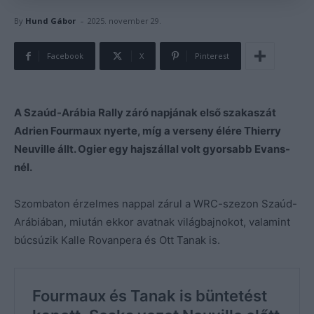
-
By
Hund Gábor
2025. november 29.
Facebook
X
Pinterest
A Szaúd-Arábia Rally záró napjának első szakaszát
Adrien Fourmaux nyerte, míg a verseny élére Thierry
Neuville állt. Ogier egy hajszállal volt gyorsabb Evans-
nél.
Szombaton érzelmes nappal zárul a WRC-szezon Szaúd-
Arábiában, miután ekkor avatnak világbajnokot, valamint
búcsúzik Kalle Rovanpera és Ott Tanak is.