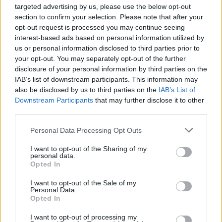
1 #16 Adrien Fourmaux – Alexandre Coria (FRA) Hyundai
targeted advertising by us, please use the below opt-out
i20 N Rally1 10:56.6
section to confirm your selection. Please note that after your
2 #69 Kalle Rovanpera – Jonne Halttunen (FIN) Toyota GR
opt-out request is processed you may continue seeing
interest-based ads based on personal information utilized by
Yaris Rally1 +3.4
us or personal information disclosed to third parties prior to
3 #1 Thierry Neuville – Martijn Wydaeghe (BEL) Hyundai
your opt-out. You may separately opt-out of the further
i20 N Rally1 +4.0
disclosure of your personal information by third parties on the
4 #17 Sébastien Ogier – Vincent Landais (FRA) Toyota GR
IAB’s list of downstream participants. This information may
also be disclosed by us to third parties on the
IAB’s List of
Yaris Rally1 +8.1
Downstream Participants
that may further disclose it to other
5 #33 Elfyn Evans – Scott Martin (SCO) Toyota GR Yaris
third parties.
Rally1 +8.2
Please note that this website/app uses one or more Google
Personal Data Processing Opt Outs
services and may gather and store information including but
Szaúd-Arábia Rally, állás SS15 után
not limited to your visit or usage behaviour. You may click to
I want to opt-out of the Sharing of my
1 #1 Thierry Neuville – Martijn Wydaeghe (BEL) Hyundai
personal data.
grant or deny consent to Google and its third-party tags to
Opted In
i20 N Rally1 2:54:24.1
use your data for below specified purposes in below Google
consent section.
2 #22 Martins Sesks – Renars Francis (LVA) Ford Puma
I want to opt-out of the Sale of my
Personal Data.
Rally1 +2.0
Opted In
3 #18 Takamoto Katsuta – Aaron Johnston (JPN – IRL)
I want to opt-out of processing my
Toyota GR Yaris Rally1 +44.0