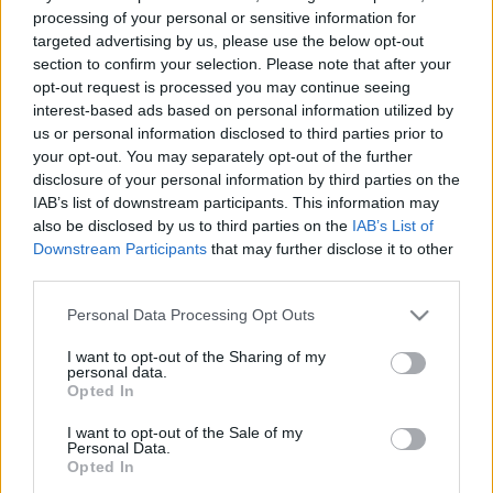
processing of your personal or sensitive information for
2027-ben már szeretne az F2-ben indulni, és ha
targeted advertising by us, please use the below opt-out
section to confirm your selection. Please note that after your
gyorsasága, valamint a kellő szuper licenc pontok is
opt-out request is processed you may continue seeing
meglesznek, akkor akár már 2028-ban szeretne
interest-based ads based on personal information utilized by
kopogtatni az F1 kapuján.
us or personal information disclosed to third parties prior to
your opt-out. You may separately opt-out of the further
disclosure of your personal information by third parties on the
Csütörtökön azonban történt egy fontos bejelentés,
IAB’s list of downstream participants. This information may
amivel kitalálható, hogy mely jelenlegi F1-es csapatban
also be disclosed by us to third parties on the
IAB’s List of
lehet esélye bemutatkozni a finn pilótának.
Downstream Participants
that may further disclose it to other
third parties.
A Haas F1 Team ugyanis bejelentette, hogy 2026-ban
Please note that this website/app uses one or more Google
Personal Data Processing Opt Outs
TGR Haas F1 Team néven indul a Száguldó Cirkuszban,
services and may gather and store information including but
mindez pedig mutatja, hogy a Toyota és az amerikai
not limited to your visit or usage behaviour. You may click to
I want to opt-out of the Sharing of my
personal data.
grant or deny consent to Google and its third-party tags to
csapat szorosabbra fűzi kapcsolatát, bár az autókban
Opted In
use your data for below specified purposes in below Google
továbbra is Ferrari motorok fognak dübörögni.
consent section.
I want to opt-out of the Sale of my
Personal Data.
„Természetesen megtiszteltetés számunkra, hogy ezzel
Opted In