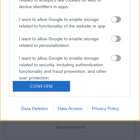
device identifiers in apps.
valóban mozgásban. Szeretném kifejezni őszinte
köszönetemet Gene Haasnak és Ayao Komatsunak , hogy
I want to allow Google to enable storage
kiálltak fiatal tehetségeink mellett, hittek a bennük rejlő
related to functionality of the website or app.
lehetőségekben, és ugyanazzal a szenvedéllyel és
I want to allow Google to enable storage
jövőképpel tekintenek a jövőbe.”
related to personalization.
I want to allow Google to enable storage
TAGS
F1
Haas F1 Team
Kalle Rovanperä
kiemelt
related to security, including authentication
Toyota Gazoo Racing
functionality and fraud prevention, and other
user protection.
Facebook
X
Pinterest
CONFIRM
Data Deletion
Data Access
Privacy Policy
Hund Gábor
http://rallycafe.hu