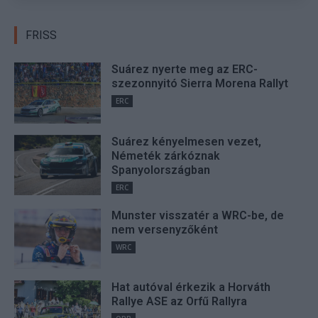
FRISS
Suárez nyerte meg az ERC-
szezonnyitó Sierra Morena Rallyt
ERC
Suárez kényelmesen vezet,
Németék zárkóznak
Spanyolországban
ERC
Munster visszatér a WRC-be, de
nem versenyzőként
WRC
Hat autóval érkezik a Horváth
Rallye ASE az Orfű Rallyra