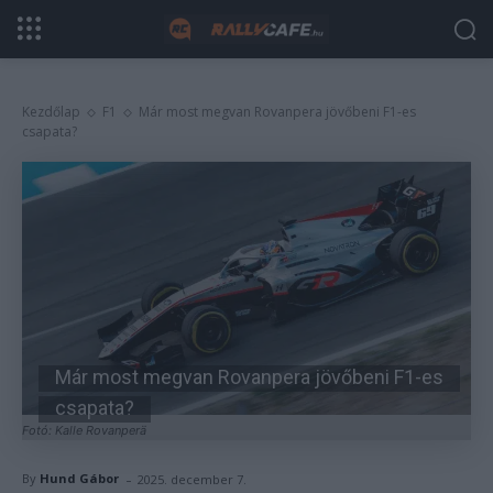
Kezdőlap
F1
Már most megvan Rovanpera jövőbeni F1-es
csapata?
Már most megvan Rovanpera jövőbeni F1-es
csapata?
Fotó: Kalle Rovanperä
-
By
Hund Gábor
2025. december 7.