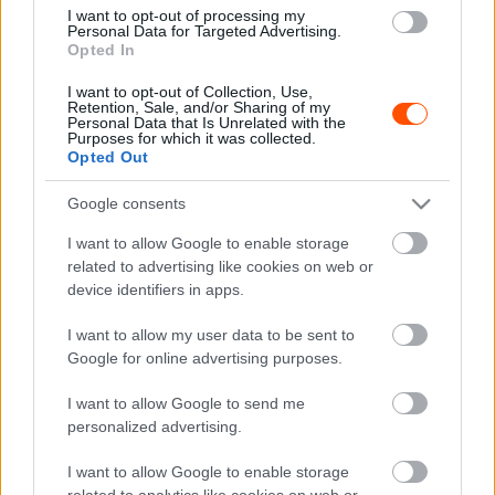
az új névadó partnerséggel elmélyíthetjük kapcsolatunkat
I want to opt-out of processing my
a TGR-rel – mondta Ayao Komatsu, a Haas F1
Personal Data for Targeted Advertising.
Opted In
csapatvezetője. – Partnerségünk pontosan olyan volt,
amilyennek reméltük. Ez nyilvánvalóan idén a TPC
I want to opt-out of Collection, Use,
Retention, Sale, and/or Sharing of my
programban volt észrevehető, de ennél sokkal több
Personal Data that Is Unrelated with the
Purposes for which it was collected.
minden történt a színfalak mögött. Ideértve egy
Opted Out
szimulátor fejlesztését és telepítését a banburyi
telephelyünkön 2026-ra. A Haas F1 Team és a TGR
Google consents
közötti személyzetfejlesztés és szoros együttműködés
I want to allow Google to enable storage
jelentős előnyökkel járt számunkra, és ez a hatás csak
related to advertising like cookies on web or
növekedni fog a partnerség elmélyülésével”
device identifiers in apps.
I want to allow my user data to be sent to
„A 2025-ös szezon kihívásai közepette láttam, hogy a
Google for online advertising purposes.
fiatal TGR-pilóták és mérnökök elkezdtek hinni a saját
I want to allow Google to send me
lehetőségeikben, és még nagyobb álmokat tűztek ki célul
personalized advertising.
– mondta Akio Toyoda, a Toyota igazgatótanácsának
elnöke. – Ez a változás mély hatással volt rám, és ma már
I want to allow Google to enable storage
biztosan kijelenthetem: a Toyota végre mozgásban van –
related to analytics like cookies on web or