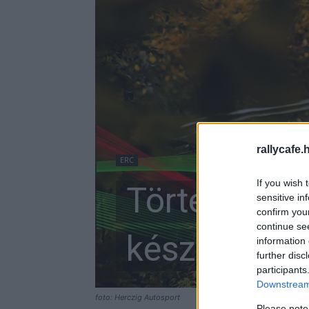
rallycafe.
ERC
If you wish 
Történelem 
sensitive in
confirm you
continue se
készülni a R
information 
further disc
participants
Downstream 
foto: Herczig Autosport
Please note