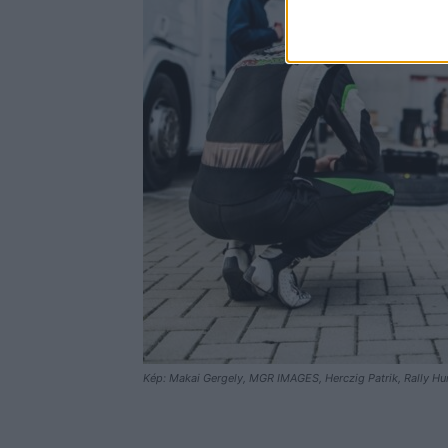
Kép: Makai Gergely, MGR IMAGES, Herczig Patrik, Rally H