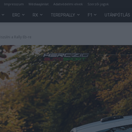
Impresszum
Médiaajánlat
Adatvédelmi elvek
Szerzői jogok
ERC
RX
TEREPRALLY
F1
UTÁNPÓTLÁS
szülni a Rally Eb-re