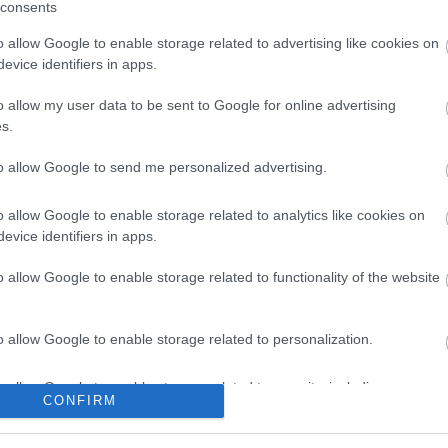
consents
 lesz a szokásos, mert a kéttananyelvű iskolában
o allow Google to enable storage related to advertising like cookies on
evice identifiers in apps.
 lesz, ahol Herczig Patrik és Bán Viktor a Clio Trophy
o allow my user data to be sent to Google for online advertising
nault Clio Rally 5-tel. A sorozat öt ERC futamon lesz
s.
igeteken, a Liepaja Rally, a Róma Rallyn és a Barum
to allow Google to send me personalized advertising.
yre nyolcan neveztek, Patrikék mellett, argentin,
senyzők indulnak. A tavalyi bajnokság második (Paulo
o allow Google to enable storage related to analytics like cookies on
ttje is ott lesz az indulók közt, így Patrikéknak
evice identifiers in apps.
ük. Igaz, az elsődleges cél számukra most a
o allow Google to enable storage related to functionality of the website
gyütt
indul apa és fia, Herczig Patrik mellett Herczig
o allow Google to enable storage related to personalization.
o allow Google to enable storage related to security, including
CONFIRM
cation functionality and fraud prevention, and other user protection.