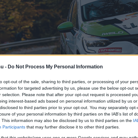
hu -
Do Not Process My Personal Information
to opt-out of the sale, sharing to third parties, or processing of your per
témazáróval is lehet
formation for targeted advertising by us, please use the below opt-out s
r selection. Please note that after your opt-out request is processed y
eing interest-based ads based on personal information utilized by us or
ally Eb-re
disclosed to third parties prior to your opt-out. You may separately opt-
losure of your personal information by third parties on the IAB’s list of
. This information may also be disclosed by us to third parties on the
IA
Participants
that may further disclose it to other third parties.
 that this website/app uses one or more Google services and may gath