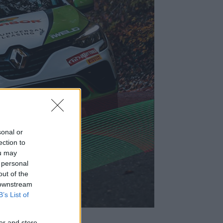
sonal or
ection to
ou may
 personal
out of the
 downstream
B’s List of
er and store