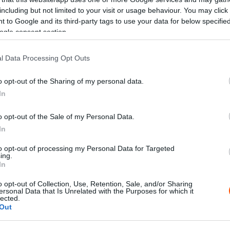
including but not limited to your visit or usage behaviour. You may click 
 to Google and its third-party tags to use your data for below specifi
ogle consent section.
X
Pinterest
WhatsApp
l Data Processing Opt Outs
o opt-out of the Sharing of my personal data.
In
zori-szigetekre, a belső kamerás felvételek elemzése
nulnia kellett a pilótának.
o opt-out of the Sale of my Personal Data.
In
k az iskolába, és épp egy olyan történelem témazárót
yagrész. Csak a tankönyben 30 oldal, és van még 15
to opt-out of processing my Personal Data for Targeted
ing.
y tanulni, hogy tudom azt, hogy kedden már a repülön
In
ezik a verseny. Nem könnyű a történelemre
o opt-out of Collection, Use, Retention, Sale, and/or Sharing
első felvételekkel, és a pakolással is
” – mondta
ersonal Data that Is Unrelated with the Purposes for which it
lected.
Out
te is változatos. Patriknak ezzel a kettős kihívással is