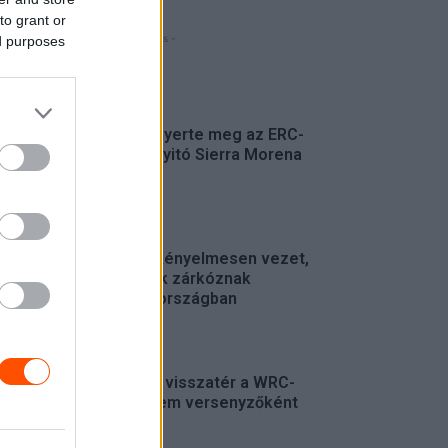
to grant or
- Hirdetés -
ed purposes
FRISS
Suárez nyerte meg az ERC-
szezonnyitó Sierra Morena
Rallyt
ERC
Suárez kényelmesen vezet,
Németék zárkóznak
Spanyolországban
ERC
Munster visszatér a WRC-
be, de nem versenyzőként
WRC