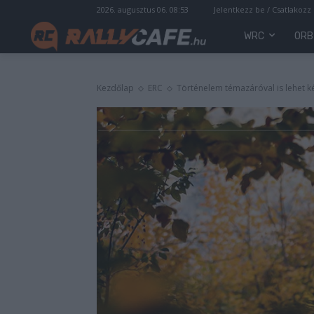
2026. augusztus 06. 08:53
Jelentkezz be / Csatlakozz
WRC
ORB
Kezdőlap
ERC
Történelem témazáróval is lehet ké