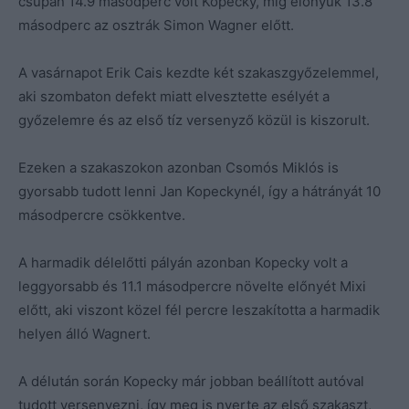
csupán 14.9 másodperc volt Kopecky, míg előnyük 13.8
másodperc az osztrák Simon Wagner előtt.
A vasárnapot Erik Cais kezdte két szakaszgyőzelemmel,
aki szombaton defekt miatt elvesztette esélyét a
győzelemre és az első tíz versenyző közül is kiszorult.
Ezeken a szakaszokon azonban Csomós Miklós is
gyorsabb tudott lenni Jan Kopeckynél, így a hátrányát 10
másodpercre csökkentve.
A harmadik délelőtti pályán azonban Kopecky volt a
leggyorsabb és 11.1 másodpercre növelte előnyét Mixi
előtt, aki viszont közel fél percre leszakította a harmadik
helyen álló Wagnert.
A délután során Kopecky már jobban beállított autóval
tudott versenyezni, így meg is nyerte az első szakaszt,