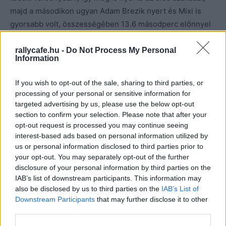
majd a másodikon ugyan Adam Brezik nyert és Mixi is
gyorsabb volt, összességében 13.6 másodperc előnnyel
várhatta a Power Stage-et.
rallycafe.hu -
Do Not Process My Personal
Information
Csomós második helye a verseny utolsó előtti szakaszán
azonban szinte biztossá vált, mert Wagner árkot járt, így
If you wish to opt-out of the sale, sharing to third parties, or
Brezik is megelőzte, akivel szemben 34 másodperc
processing of your personal or sensitive information for
előnye volt a magyar párosnak.
targeted advertising by us, please use the below opt-out
section to confirm your selection. Please note that after your
opt-out request is processed you may continue seeing
interest-based ads based on personal information utilized by
us or personal information disclosed to third parties prior to
your opt-out. You may separately opt-out of the further
disclosure of your personal information by third parties on the
IAB’s list of downstream participants. This information may
also be disclosed by us to third parties on the
IAB’s List of
Downstream Participants
that may further disclose it to other
third parties.