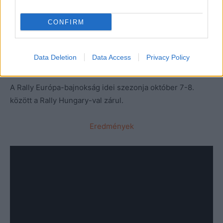
Csehországban célba érni, végül legnagyobb riválisuk,
Martins Sesks és Renars Francis nem tudott annyi pontot
CONFIRM
szerezni, hogy életben tartsa bajnoki reményeit, így
Paddon és Kennard lett az Eb történelmében az első nem
Data Deletion
Data Access
Privacy Policy
Európai bajnok.
A Rally Európa-bajnokság idei szezonja október 7-8.
között a Rally Hungary-val zárul.
Eredmények