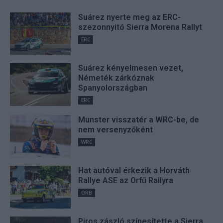
Suárez nyerte meg az ERC-
szezonnyitó Sierra Morena Rallyt
ERC
Suárez kényelmesen vezet,
Németék zárkóznak
Spanyolországban
ERC
Munster visszatér a WRC-be, de
nem versenyzőként
WRC
Hat autóval érkezik a Horváth
Rallye ASE az Orfű Rallyra
ORB
Piros zászló színesítette a Sierra