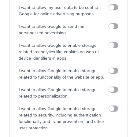
és Bán Viktor közös karrierje első abszolút dobogós
I want to allow my user data to be sent to
Google for online advertising purposes.
eredményét érte el a második helyen zárva. Az eredmény
különösen dicsérendő, hiszen a Kanári-szigeteken
I want to allow Google to send me
hatalmasat esett Mixi még Nagy Attila navigálásával, majd
personalized advertising.
az autó újjáépítése után előbb egy hatodik helyezést
I want to allow Google to enable storage
szerzett már Bán Viktor diktálása mellett a Róma Rallyn,
related to analytics like cookies on web or
majd következett a második pozíció Csehországban.
device identifiers in apps.
I want to allow Google to enable storage
Utoljára 2021-ben tudott magyar versenyző dobogóra
related to functionality of the website or app.
állni abszolút értékelésben az ERC-ben, akkor Hadik
András és Kertész Krisztián a Rally Hungaryn, míg
I want to allow Google to enable storage
Herczig Norbert és Ferencz Ramón Rómában ért célba a
related to personalization.
harmadik helyen. Második helyen pedig utoljára
I want to allow Google to enable storage
Herczigék zártak a 2018-as Akropolisz Rallyn.
related to security, including authentication
functionality and fraud prevention, and other
A Barum Rallyn eldőlt az idei abszolút Eb cím is, mert bár
user protection.
Hayden Paddon és John Kennard nem tudott