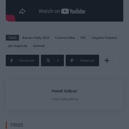
TAGS
Barum Rally 2023
Csomós Mixi
ERC
Hayden Paddon
Jan Kopecky
kiemelt
Facebook
X
Pinterest
Hund Gábor
http://rallycafe.hu
FRISS