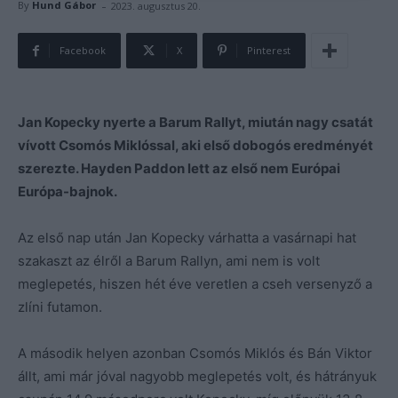
-
By
Hund Gábor
2023. augusztus 20.
Facebook
X
Pinterest
Jan Kopecky nyerte a Barum Rallyt, miután nagy csatát
vívott Csomós Miklóssal, aki első dobogós eredményét
szerezte. Hayden Paddon lett az első nem Európai
Európa-bajnok.
Az első nap után Jan Kopecky várhatta a vasárnapi hat
szakaszt az élről a Barum Rallyn, ami nem is volt
meglepetés, hiszen hét éve veretlen a cseh versenyző a
zlíni futamon.
A második helyen azonban Csomós Miklós és Bán Viktor
állt, ami már jóval nagyobb meglepetés volt, és hátrányuk