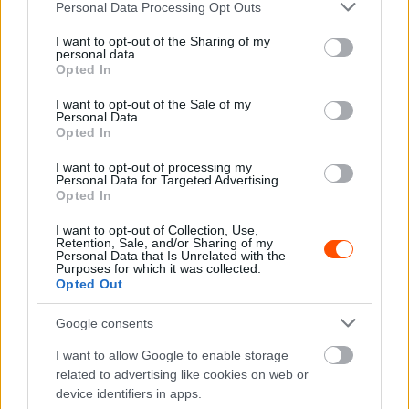
Please note that this website/app uses one or more Google
Personal Data Processing Opt Outs
services and may gather and store information including but
not limited to your visit or usage behaviour. You may click to
I want to opt-out of the Sharing of my
personal data.
grant or deny consent to Google and its third-party tags to
Opted In
use your data for below specified purposes in below Google
consent section.
I want to opt-out of the Sale of my
Personal Data.
Opted In
I want to opt-out of processing my
Personal Data for Targeted Advertising.
Opted In
I want to opt-out of Collection, Use,
Retention, Sale, and/or Sharing of my
Personal Data that Is Unrelated with the
Purposes for which it was collected.
Opted Out
Az utolsó szakaszon már nem történt változás az első két
Google consents
helyen, Jan Kopecky nyerte a Barum Rally ERC
I want to allow Google to enable storage
értékelését.
related to advertising like cookies on web or
device identifiers in apps.
Ami azonban számunkra a legfontosabb, Csomós Miklós