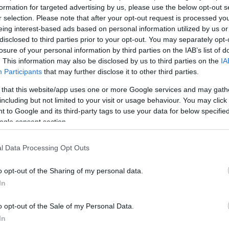
formation for targeted advertising by us, please use the below opt-out s
r selection. Please note that after your opt-out request is processed y
eing interest-based ads based on personal information utilized by us or
disclosed to third parties prior to your opt-out. You may separately opt-
losure of your personal information by third parties on the IAB’s list of
. This information may also be disclosed by us to third parties on the
IA
Participants
that may further disclose it to other third parties.
ERC
 that this website/app uses one or more Google services and may gath
l
Így élték meg a magyar versenyzők
including but not limited to your visit or usage behaviour. You may click 
az idei Rally Hungaryt
 to Google and its third-party tags to use your data for below specifi
ogle consent section.
Lakner Gábor
-
2025. május 14.
0
0
l Data Processing Opt Outs
o opt-out of the Sharing of my personal data.
In
o opt-out of the Sale of my Personal Data.
ERC
In
Mabellini vette át a vezetést