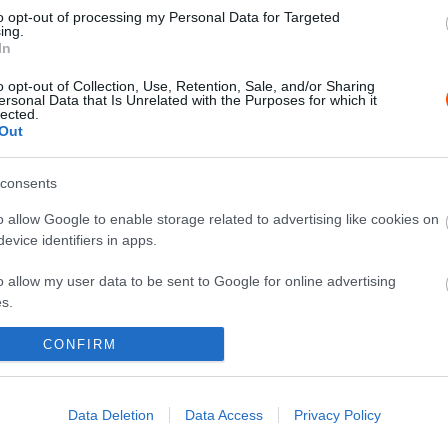
szombat reggel a Rally Hungary-n,
to opt-out of processing my Personal Data for Targeted
ing.
Csomós defekttel kezdett
In
Hund Gábor
-
2025. május 10.
0
0
o opt-out of Collection, Use, Retention, Sale, and/or Sharing
ersonal Data that Is Unrelated with the Purposes for which it
lected.
Out
consents
o allow Google to enable storage related to advertising like cookies on
ERC
evice identifiers in apps.
Csomós Mixi szerint nem biztos,
o allow my user data to be sent to Google for online advertising
hogy a leggyorsabb versenyző nyer
s.
a Rally Hungary-n
to allow Google to send me personalized advertising.
CONFIRM
Hund Gábor
-
2025. május 8.
0
0
o allow Google to enable storage related to analytics like cookies on
evice identifiers in apps.
Data Deletion
Data Access
Privacy Policy