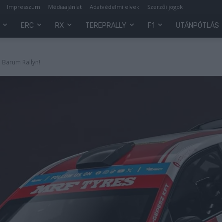
Impresszum
Médiaajánlat
Adatvédelmi elvek
Szerzői jogok
ERC
RX
TEREPRALLY
F1
UTÁNPÓTLÁS
a Barum Rallyn!