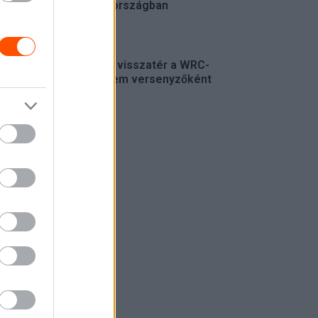
Spanyolországban
ERC
Munster visszatér a WRC-
be, de nem versenyzőként
WRC