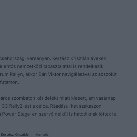
 csehországi versenyen. Kertész Krisztián éveken
jelentős nemzetközi tapasztalattal is rendelkezik.
um Rallyn, akkor Bán Viktor navigálásával az abszolút
 futamon.
áros szombaton két defekt miatt kiesett, ám vasárnap
n C3 Rally2-est a célba. Ráadásul két szakaszon
 Power Stage-en szervó nélkül is hatodiknak jöttek le.
Kertész Krisztián
kiemelt