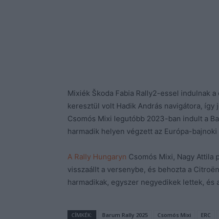
Mixiék Škoda Fabia Rally2-essel indulnak a
keresztül volt Hadik András navigátora, így 
Csomós Mixi legutóbb 2023-ban indult a Bar
harmadik helyen végzett az Európa-bajnoki
A Rally Hungaryn
Csomós Mixi, Nagy Attila p
visszaállt a versenybe, és behozta a Citroë
harmadikak, egyszer negyedikek lettek, és a
CÍMKÉK:
Barum Rally 2025
Csomós Mixi
ERC