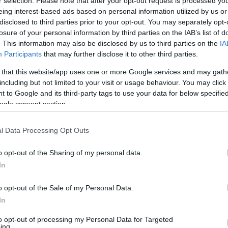
r selection. Please note that after your opt-out request is processed y
eing interest-based ads based on personal information utilized by us or
disclosed to third parties prior to your opt-out. You may separately opt-
n!
losure of your personal information by third parties on the IAB’s list of
. This information may also be disclosed by us to third parties on the
IA
Participants
that may further disclose it to other third parties.
 that this website/app uses one or more Google services and may gath
including but not limited to your visit or usage behaviour. You may click 
 to Google and its third-party tags to use your data for below specifi
ogle consent section.
X
Pinterest
WhatsApp
l Data Processing Opt Outs
o opt-out of the Sharing of my personal data.
In
y magyar kontingense, Csomós Mixi új csapatban és új
o opt-out of the Sale of my Personal Data.
In
ki futam, az augusztus 15–17-ei Barum Rally
előzetes
to opt-out of processing my Personal Data for Targeted
három magyar páros nevezett
a csehországi
ing.