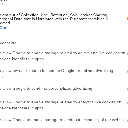
In
 legutóbb a Rally Hungaryn induló Csomós Mixi ugyanis
o opt-out of Collection, Use, Retention, Sale, and/or Sharing
ersonal Data that Is Unrelated with the Purposes for which it
lected.
Out
s, de úgy gondoltuk, mindenképp élnünk kell ezzel a
i kitartó támogatóink bizalmát – írta Mixi a közösségi
consents
 sem mertünk a Barumra, most pedig egy olyan nagy
nkat, mint az Orsák Motorsport. Pályafutásunk alatt még
o allow Google to enable storage related to advertising like cookies on
k között versenyezni, így izgatottan várjuk a közös
evice identifiers in apps.
t új navigátor is segíti versenyzésünket: üdvözöljük a
o allow my user data to be sent to Google for online advertising
önjük neki, hogy a rövid idő és váratlan megkeresés
s.
ot.”
to allow Google to send me personalized advertising.
o allow Google to enable storage related to analytics like cookies on
evice identifiers in apps.
o allow Google to enable storage related to functionality of the website