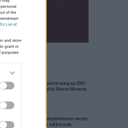
ou may
 personal
out of the
 downstream
B’s List of
er and store
to grant or
ed purposes
- Hirdetés -
FRISS
Suárez nyerte meg az ERC-
szezonnyitó Sierra Morena
Rallyt
ERC
Suárez kényelmesen vezet,
Németék zárkóznak