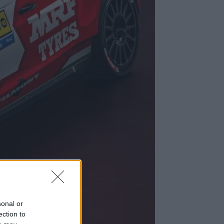
sonal or
l a
ection to