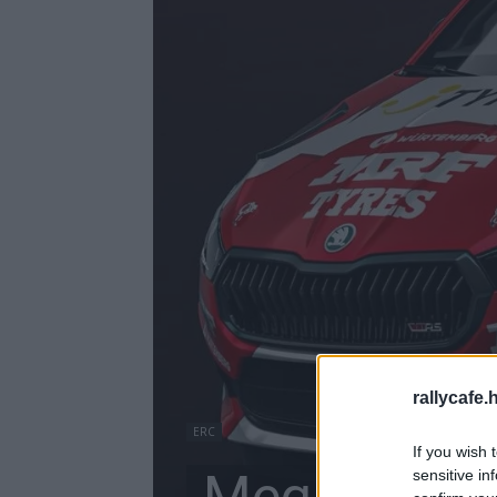
rallycafe.
ERC
If you wish 
Meglepetés:
sensitive in