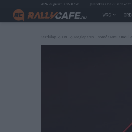
2026. augusztus 06. 07:20
Jelentkezz be / Csatlakozz
WRC
ORB
Kezdőlap
ERC
Meglepetés: Csomós Mixi is indul 