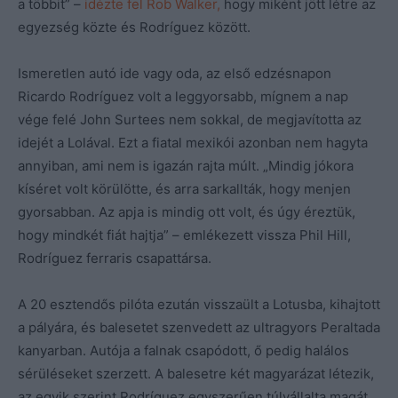
a többit” –
idézte fel Rob Walker,
hogy miként jött létre az
egyezség közte és Rodríguez között.
Ismeretlen autó ide vagy oda, az első edzésnapon
Ricardo Rodríguez volt a leggyorsabb, mígnem a nap
vége felé John Surtees nem sokkal, de megjavította az
idejét a Lolával. Ezt a fiatal mexikói azonban nem hagyta
annyiban, ami nem is igazán rajta múlt. „Mindig jókora
kíséret volt körülötte, és arra sarkallták, hogy menjen
gyorsabban. Az apja is mindig ott volt, és úgy éreztük,
hogy mindkét fiát hajtja” – emlékezett vissza Phil Hill,
Rodríguez ferraris csapattársa.
A 20 esztendős pilóta ezután visszaült a Lotusba, kihajtott
a pályára, és balesetet szenvedett az ultragyors Peraltada
kanyarban. Autója a falnak csapódott, ő pedig halálos
sérüléseket szerzett. A balesetre két magyarázat létezik,
az egyik szerint Rodríguez egyszerűen túlvállalta magát,