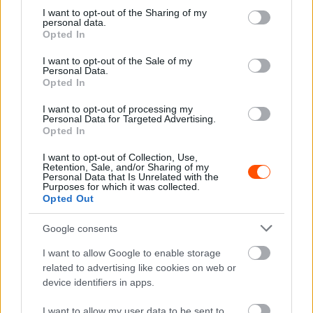
not limited to your visit or usage behaviour. You may click to
I want to opt-out of the Sharing of my
personal data.
grant or deny consent to Google and its third-party tags to
Opted In
use your data for below specified purposes in below Google
consent section.
I want to opt-out of the Sale of my
Personal Data.
Az 1962-es Belga Nagydíjon
Opted In
I want to opt-out of processing my
Rodríguez magánál volt, amikor hívták a mentőket, de
Personal Data for Targeted Advertising.
még a kórházba érés előtt belehalt a sérüléseibe, amivel
Opted In
egy újabb rekordot felállított: ő lett minden idők
I want to opt-out of Collection, Use,
legfiatalabb korban elhunyt Forma-1-es pilótája, és a mai
Retention, Sale, and/or Sharing of my
Personal Data that Is Unrelated with the
napis is az. Bátyja a történtek után visszalépett a
Purposes for which it was collected.
Opted Out
versenytől, amelyet Jim Clark nyert meg, miután menet
közben átvette csapattársa, Trevor Taylor Lotusát. A
Google consents
második helyen Jack Brabham, a harmadikon pedig Innes
I want to allow Google to enable storage
Ireland végzett.
related to advertising like cookies on web or
device identifiers in apps.
A korai Prost vagy Senna lehetett
I want to allow my user data to be sent to