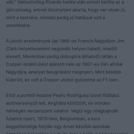
vált.” Valószínűleg Ricardo halála után elmúlt belőle az a
görcsösség, amivel bizonyítani akarta, hogy van olyan jó,
mint a testvére, mindez pedig jó hatással volt a
vezetésére.
A javuló eredmények (az 1966-os Francia Nagydíjon Jim
Clark helyetteseként negyedik helyen haladt, mielőtt
kiesett, Mexikóban pedig dobogóra állhatott) láttán a
Copper-istálló ülést ajánlott neki az 1967-es Dél-afrikai
Nagydíjra, amelyet beugróként megnyert. Mint később
kiderült, ez volt a Cooper utolsó győzelme az F1-ben.
Ettől a ponttól kezdve Pedro Rodríguez ismét főállású
autóversenyző lett, Angliába költözött, és minden
hétvégén versenyzett valahol. Végül egy világbajnoki
futamot nyert, 1970-ben, Belgiumban, a sors
kegyetlensége folytán egy évvel később azonban