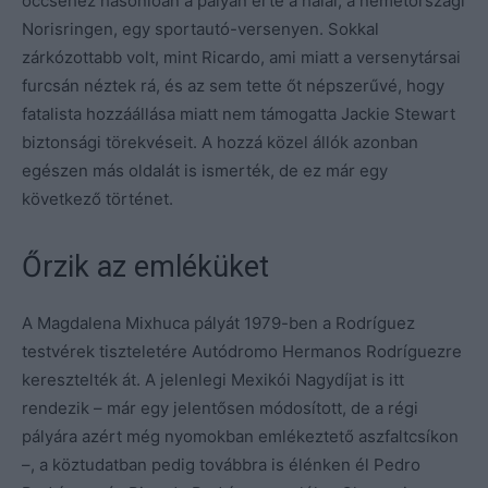
öccséhez hasonlóan a pályán érte a halál, a németországi
Norisringen, egy sportautó-versenyen. Sokkal
zárkózottabb volt, mint Ricardo, ami miatt a versenytársai
furcsán néztek rá, és az sem tette őt népszerűvé, hogy
fatalista hozzáállása miatt nem támogatta Jackie Stewart
biztonsági törekvéseit. A hozzá közel állók azonban
egészen más oldalát is ismerték, de ez már egy
következő történet.
Őrzik az emléküket
A Magdalena Mixhuca pályát 1979-ben a Rodríguez
testvérek tiszteletére Autódromo Hermanos Rodríguezre
keresztelték át. A jelenlegi Mexikói Nagydíjat is itt
rendezik – már egy jelentősen módosított, de a régi
pályára azért még nyomokban emlékeztető aszfaltcsíkon
–, a köztudatban pedig továbbra is élénken él Pedro