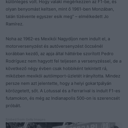
különleges volt. Hogy valaki megérkezzen az F1-be, és
olyan benyomást keltsen, mint ő 1961-ben Monzában,
talán tízévente egyszer esik meg” – elmélkedett Jo
Ramírez.
Noha az 1962-es Mexikói Nagydíjon nem indult el, a
motorversenyzést és autóversenyzést öccsénél
korábban kezdő, az apja által háttérbe szorított Pedro
Rodríguez nem hagyott fel teljesen a versenyzéssel, de a
következő négy évben csak hobbiként tekintett rá,
miközben mexikói autóimport-üzletét irányította. Mindez
persze nem azt jelentette, hogy a helyi gokartpályán
körözgetett, sőt. A Lotussal és a Ferrarival is indult F1-es
futamokon, és még az Indianapolis 500-on is szerencsét
próbált.
Embed from Getty Images