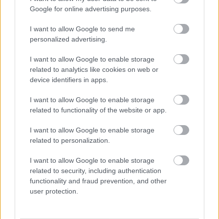
volna belőle
Google for online advertising purposes.
I want to allow Google to send me
A McLarennél 1984-től 2001-ig dolgozó, ezáltal Alain
personalized advertising.
Prost és Ayrton Senna rivalizálását is testközelből figyelő
I want to allow Google to enable storage
Jo Ramírez szerint Ricardo Rodríguez istenadta tehetség
related to analytics like cookies on web or
volt, akiből a sportág egyik legnagyobb alakja is lehetett
device identifiers in apps.
volna. „Pedro és Ricardo rengeteg sportautó-versenyen
indultak együtt, és mindig Ricardo volt a gyorsabb egy,
I want to allow Google to enable storage
related to functionality of the website or app.
két, de olykor ennél is több másodperccel. Pedro nagyon
keményen próbálkozott, hogy ugyanolyan gyors legyen,
I want to allow Google to enable storage
de közben gyakran kicsúszott. Pedróban nagy szív és
related to personalization.
küzdeni akarás lakozott, de Ricardo volt kettejük között a
I want to allow Google to enable storage
természet adta tehetség.”
related to security, including authentication
functionality and fraud prevention, and other
user protection.