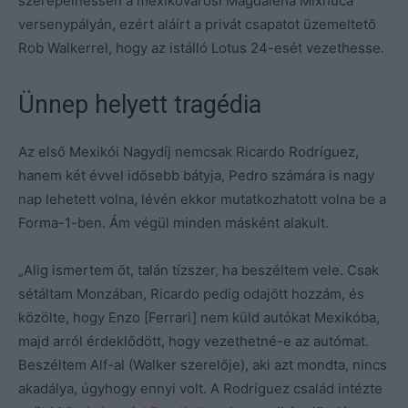
szerepelhessen a mexikóvárosi Magdalena Mixhuca
versenypályán, ezért aláírt a privát csapatot üzemeltető
Rob Walkerrel, hogy az istálló Lotus 24-esét vezethesse.
Ünnep helyett tragédia
Az első Mexikói Nagydíj nemcsak Ricardo Rodríguez,
hanem két évvel idősebb bátyja, Pedro számára is nagy
nap lehetett volna, lévén ekkor mutatkozhatott volna be a
Forma-1-ben. Ám végül minden másként alakult.
„Alig ismertem őt, talán tízszer, ha beszéltem vele. Csak
sétáltam Monzában, Ricardo pedig odajött hozzám, és
közölte, hogy Enzo [Ferrari] nem küld autókat Mexikóba,
majd arról érdeklődött, hogy vezethetné-e az autómat.
Beszéltem Alf-al (Walker szerelője), aki azt mondta, nincs
akadálya, úgyhogy ennyi volt. A Rodríguez család intézte