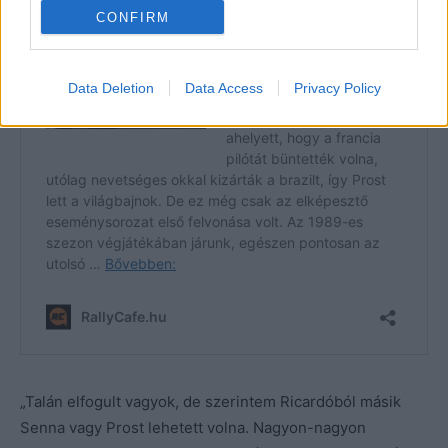
CONFIRM
Data Deletion
Data Access
Privacy Policy
„Talán elfogult vagyok, de szerintem Ricardóból másik
Senna vagy Prost lehetett volna. Nagyon-nagyon