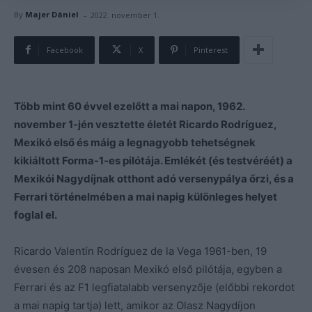
-
By
Majer Dániel
2022. november 1.
Facebook
X
Pinterest
Több mint 60 évvel ezelőtt a mai napon, 1962.
november 1-jén vesztette életét Ricardo Rodríguez,
Mexikó első és máig a legnagyobb tehetségnek
kikiáltott Forma-1-es pilótája. Emlékét (és testvéréét) a
Mexikói Nagydíjnak otthont adó versenypálya őrzi, és a
Ferrari történelmében a mai napig különleges helyet
foglal el.
Ricardo Valentín Rodríguez de la Vega 1961-ben, 19
évesen és 208 naposan Mexikó első pilótája, egyben a
Ferrari és az F1 legfiatalabb versenyzője (előbbi rekordot
a mai napig tartja) lett, amikor az Olasz Nagydíjon