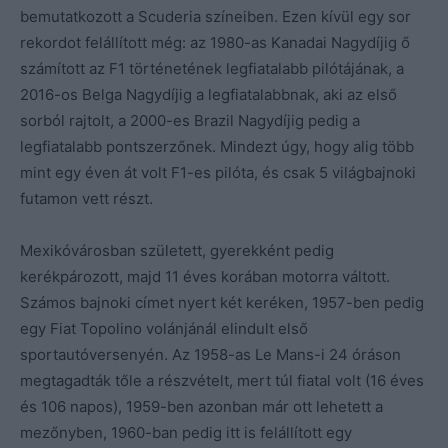
bemutatkozott a Scuderia színeiben. Ezen kívül egy sor
rekordot felállított még: az 1980-as Kanadai Nagydíjig ő
számított az F1 történetének legfiatalabb pilótájának, a
2016-os Belga Nagydíjig a legfiatalabbnak, aki az első
sorból rajtolt, a 2000-es Brazil Nagydíjig pedig a
legfiatalabb pontszerzőnek. Mindezt úgy, hogy alig több
mint egy éven át volt F1-es pilóta, és csak 5 világbajnoki
futamon vett részt.
Mexikóvárosban született, gyerekként pedig
kerékpározott, majd 11 éves korában motorra váltott.
Számos bajnoki címet nyert két keréken, 1957-ben pedig
egy Fiat Topolino volánjánál elindult első
sportautóversenyén. Az 1958-as Le Mans-i 24 óráson
megtagadták tőle a részvételt, mert túl fiatal volt (16 éves
és 106 napos), 1959-ben azonban már ott lehetett a
mezőnyben, 1960-ban pedig itt is felállított egy