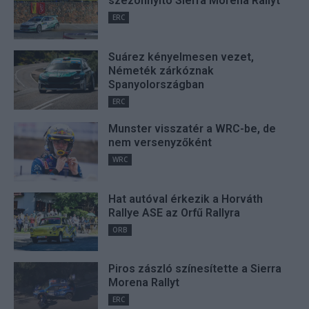
szezonnyitó Sierra Morena Rallyt
ERC
Suárez kényelmesen vezet,
Németék zárkóznak
Spanyolországban
ERC
Munster visszatér a WRC-be, de
nem versenyzőként
WRC
Hat autóval érkezik a Horváth
Rallye ASE az Orfű Rallyra
ORB
Piros zászló színesítette a Sierra
Morena Rallyt
ERC