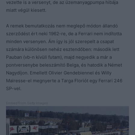
vezette is a versenyt, de az üzemanyagpumpa hibája
miatt végül kiesett.
A remek bemutatkozás nem meglepő módon állandó
szerződést ért neki 1962-re, de a Ferrari nem indította
minden versenyen. Ám így is jól szerepelt a csapat
számára különösen nehéz esztendőben: második lett
Pauban (vb-n kívüli futam), majd negyedik a már a
pontversenybe beleszámító Belga, és hatodik a Német
Nagydíjon. Emellett Olivier Gendebiennel és Willy
Mairesse-el megnyerte a Targa Floriót egy Ferrari 246
SP-vel.
Embed from Getty Images