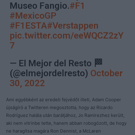
Museo Fangio.
#F1
#MexicoGP
#F1ESTA
#Verstappen
pic.twitter.com/eeWQCZ2zY
7
— El Mejor del Resto 🏁
(@elmejordelresto)
October
30, 2022
Ami egyébként az eredeti fejvédőt illeti, Adam Cooper
újságíró a Twitteren megosztotta, hogy az Ricardo
Rodríguez halála után barátjához, Jo Ramírezhez került,
aki nem vitrinbe tette, hanem abban robogózott, de hogy
ne haragítsa magára Ron Dennist, a McLaren