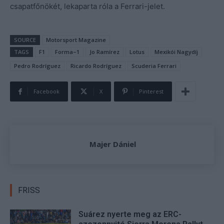
csapatfőnökét, lekaparta róla a Ferrari-jelet.
SOURCE
Motorsport Magazine
TAGS
F1
Forma–1
Jo Ramírez
Lotus
Mexikói Nagydíj
Pedro Rodríguez
Ricardo Rodríguez
Scuderia Ferrari
Facebook
X
Pinterest
Majer Dániel
FRISS
Suárez nyerte meg az ERC-