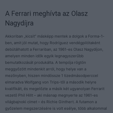
A Ferrari meghívta az Olasz
Nagydíjra
Akkoriban „kicsit” másképp mentek a dolgok a Forma-1-
ben, amit jól mutat, hogy Rodríguez vendégpilótaként
debütálhatott a Ferrariban, az 1961-es Olasz Nagydíjon,
amelyen minden idők egyik legnagyszerűbb
bemutatkozását produkálta. A tempója rögtön
meggyőzött mindenkit arról, hogy helye van a
mezőnyben, hiszen mindössze 1 tizedmásodperccel
elmaradva Wolfgang von Trips-től a második helyre
kvalifikált, és megelőzte a másik két ugyanolyan Ferrarit
vezető Phil Hillt – aki másnap megnyerte az 1961-es
világbajnoki címet – és Richie Ginthert. A futamon a
győzelem megszerzésére is volt esélye, több alkalommal