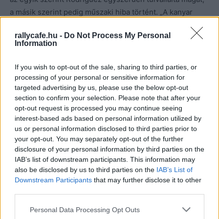
a másik szerint pedig műszaki hiba történt. „A kanyar
bejáratán volt egy hullám az aszfaltban, ezért a többiek
rallycafe.hu -
Do Not Process My Personal
nem az út azon részén mentek. Egyesek azt mondják,
Information
hogy ezen a hullámon tört el valami az autóban” – utalt
egy potenciális felfüggesztéshibára Jo Ramírez, Ricardo
If you wish to opt-out of the sale, sharing to third parties, or
Rodríguez barátja, a McLaren későbbi
processing of your personal or sensitive information for
targeted advertising by us, please use the below opt-out
csapatkoordinátora.
section to confirm your selection. Please note that after your
opt-out request is processed you may continue seeing
Embed from Getty Images
interest-based ads based on personal information utilized by
us or personal information disclosed to third parties prior to
your opt-out. You may separately opt-out of the further
disclosure of your personal information by third parties on the
IAB’s list of downstream participants. This information may
also be disclosed by us to third parties on the
IAB’s List of
Downstream Participants
that may further disclose it to other
third parties.
Please note that this website/app uses one or more Google
Personal Data Processing Opt Outs
services and may gather and store information including but