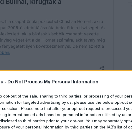
hu -
Do Not Process My Personal Information
Laurent Mekies veszi át, azt pedig nehéz
to opt-out of the sale, sharing to third parties, or processing of your per
t fog kezdeni a helyzettel. Éppen ezért jelen
formation for targeted advertising by us, please use the below opt-out s
r selection. Please note that after your opt-out request is processed y
n jelenleg továbbra is a Red Bull alkalmazásában
eing interest-based ads based on personal information utilized by us or
 marad. Ebben az esetben pedig nyilvánvalóan
disclosed to third parties prior to your opt-out. You may separately opt-
losure of your personal information by third parties on the IAB’s list of