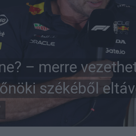
ine? – merre vezethe
őnöki székéből eltávo
?