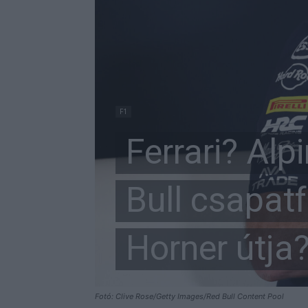
F1
Ferrari? Alp
Bull csapatf
Horner útja
Fotó: Clive Rose/Getty Images/Red Bull Content Pool