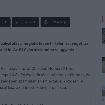
X
Pinterest
WhatsApp
 pályafutása meglehetősen hirtelen ért véget, az
zárult le. Az 51 éves szakemberre ugyanis
ull eltávolította Christian Hornert F1-es
 egy 20 és fél éves történet végére került pont, és
sségében számtalan sikert értek el közösen. A
sal lesz az érintettek jövőjére nézve.