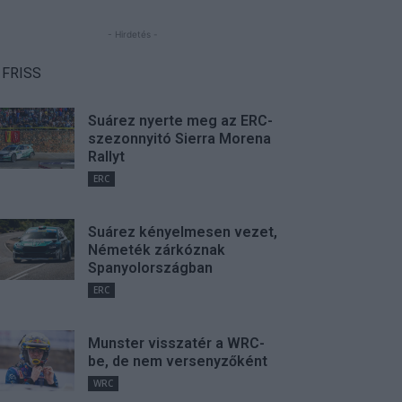
- Hirdetés -
FRISS
Suárez nyerte meg az ERC-
szezonnyitó Sierra Morena
Rallyt
ERC
Suárez kényelmesen vezet,
Németék zárkóznak
Spanyolországban
ERC
Munster visszatér a WRC-
be, de nem versenyzőként
WRC