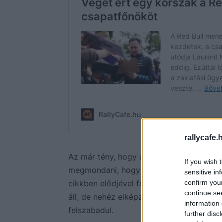
rallycafe.
Az már tény, hogy a bikások irányítását 
If you wish 
megmondani, hogy a francia szakember mi
sensitive in
confirm you
cikkben elődjével foglalkozunk, aki ugya
continue se
áll, de nehéz elképzelni, hogy ez így is
information 
felszabadul.
further disc