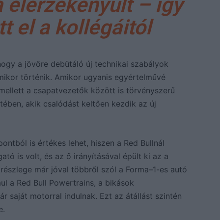
 elérzékenyült – így
t el a kollégáitól
hogy a jövőre debütáló új technikai szabályok
ikor történik. Amikor ugyanis egyértelművé
mellett a csapatvezetők között is törvényszerű
etében, akik csalódást keltően kezdik az új
ntból is értékes lehet, hiszen a Red Bullnál
 is volt, és az ő irányításával épült ki az a
 részlege már jóval többről szól a Forma–1-es autó
ául a Red Bull Powertrains, a bikások
 saját motorral indulnak. Ezt az átállást szintén
e.