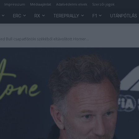
Impresszum
Médiaajánlat
Adatvédelmi elvek
Szerzői jogok
ERC
RX
TEREPRALLY
F1
UTÁNPÓTLÁS
ed Bull csapatfőnöki székéből eltávolított Horner...