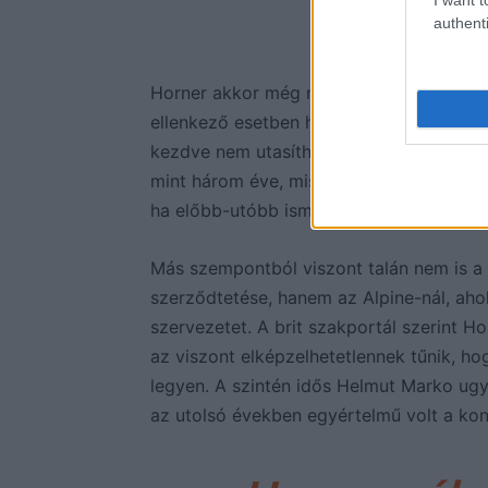
menesz
authenti
Horner akkor még nem tudta, hogy néhán
ellenkező esetben hogyan fogalmazott vo
kezdve nem utasíthatja vissza a Ferrarit
mint három éve, miszerint ragaszkodik 
ha előbb-utóbb ismét rákerülne az olasz
Más szempontból viszont talán nem is a
szerződtetése, hanem az Alpine-nál, ahol
szervezetet. A brit szakportál szerint H
az viszont elképzelhetetlennek tűnik, hog
legyen. A szintén idős Helmut Marko ugya
az utolsó években egyértelmű volt a konf