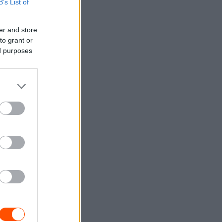
B’s List of
er and store
to grant or
ed purposes