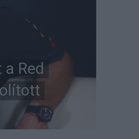
t a Red
lított