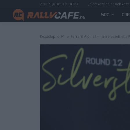
2026. augusztus 08. 03:07
Jelentkezz be / Csatlakozz
WRC
ORB
Kezdőlap
F1
Ferrari? Alpine? – merre vezethet a R