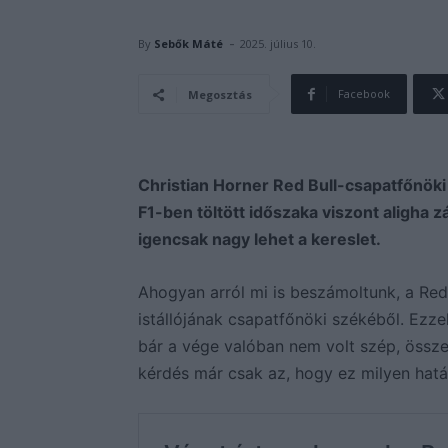
-
By
Sebők Máté
2025. július 10.
Facebook
Megosztás
Christian Horner Red Bull-csapatfőnöki
F1-ben töltött időszaka viszont aligha 
igencsak nagy lehet a kereslet.
Ahogyan arról mi is beszámoltunk, a Red B
istállójának csapatfőnöki székéből. Ezzel
bár a vége valóban nem volt szép, össze
kérdés már csak az, hogy ez milyen hatás