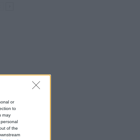
sonal or
ection to
ou may
 personal
out of the
 downstream