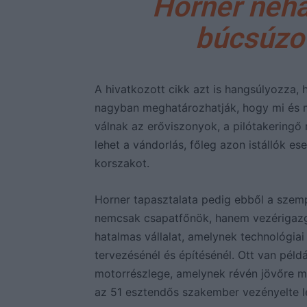
Horner néha
búcsúzot
A hivatkozott cikk azt is hangsúlyozza, 
nagyban meghatározhatják, hogy mi és m
válnak az erőviszonyok, a pilótakeringő 
lehet a vándorlás, főleg azon istállók es
korszakot.
Horner tapasztalata pedig ebből a szempo
nemcsak csapatfőnök, hanem vezérigazgató
hatalmas vállalat, amelynek technológiai
tervezésénél és építésénél. Ott van péld
motorrészlege, amelynek révén jövőre már
az 51 esztendős szakember vezényelte l