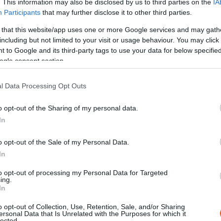
. This information may also be disclosed by us to third parties on the
IA
Participants
that may further disclose it to other third parties.
er nem fogja elsietni a döntést, és a következő
 miután az elmúlt másfél év eseményei a
 that this website/app uses one or more Google services and may gath
including but not limited to your visit or usage behaviour. You may click 
t az is valószínűsíthető, hogy a szerződése
 to Google and its third-party tags to use your data for below specifi
al munkát vállaljon máshol, de nyilvánvalóan ez
ogle consent section.
l Data Processing Opt Outs
 még csak meg sem
o opt-out of the Sharing of my personal data.
In
Red Bull, miért rúgták
o opt-out of the Sale of my Personal Data.
ki
In
to opt-out of processing my Personal Data for Targeted
ing.
-utóbb nem tűnne fel egy másik F1-es istállónál.
In
atatlanul a Ferrari jut eszébe, hiszen a
o opt-out of Collection, Use, Retention, Sale, and/or Sharing
őt. Akkor nemet mondott az ajánlatra, most
ersonal Data that Is Unrelated with the Purposes for which it
lected.