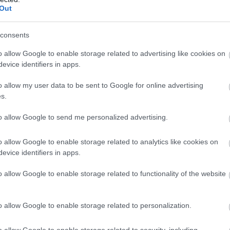
özött, ezzel együtt az is tény, hogy a Scuderiát
Out
idei év végén lejár, ráadásul az olasz sajtó nemrég
 Silverstone-ban megvédte kollégáját.
consents
o allow Google to enable storage related to advertising like cookies on
tabilitás – nyilatkozta a Brit Nagydíj
evice identifiers in apps.
unk huszonegy éve stabilitás van, és ez hozta meg
o allow my user data to be sent to Google for online advertising
tünk. Fred nagyon jó képességű menedzser. A
s.
csapatot irányít, amely gyakorlatilag egy nemzeti
a nyomás. Még viszonylag új neki ez a szerepkör, és
to allow Google to send me personalized advertising.
olyamatokat és kultúrát, illetve a megfelelő
o allow Google to enable storage related to analytics like cookies on
kmában nincsenek csodafegyverek. Az egész arról
evice identifiers in apps.
egy cél érdekében dolgozzon. A Ferrarinál ráadásul
o allow Google to enable storage related to functionality of the website
úzik Verstappen a
o allow Google to enable storage related to personalization.
o allow Google to enable storage related to security, including