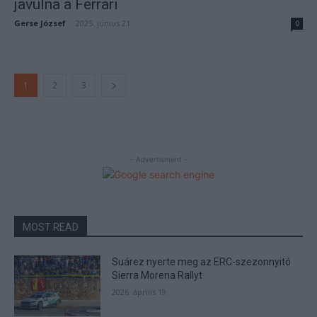
javulna a Ferrari
Gerse József
-
2025. június 21.
0
1
2
3
- Advertisment -
MOST READ
Suárez nyerte meg az ERC-szezonnyitó
Sierra Morena Rallyt
2026. április 19.