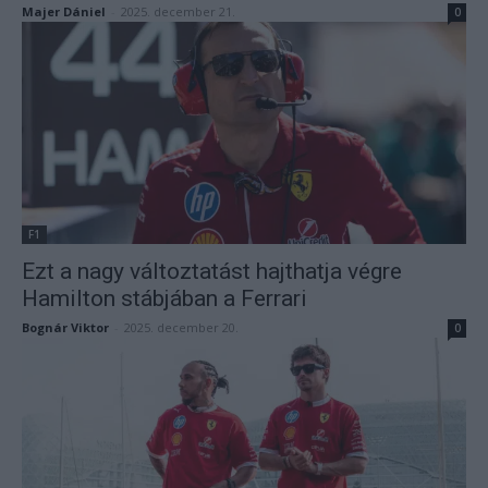
Majer Dániel
-
2025. december 21.
0
F1
Ezt a nagy változtatást hajthatja végre
Hamilton stábjában a Ferrari
Bognár Viktor
-
2025. december 20.
0