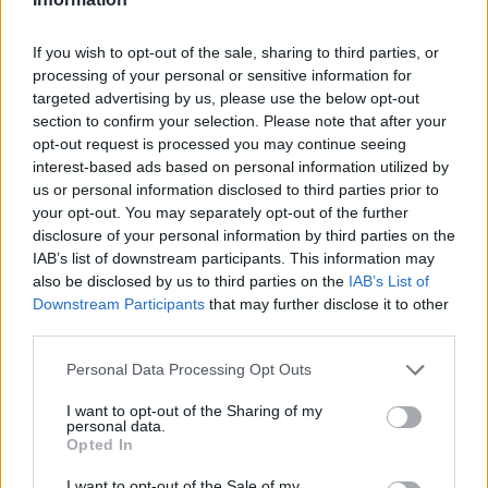
If you wish to opt-out of the sale, sharing to third parties, or
processing of your personal or sensitive information for
targeted advertising by us, please use the below opt-out
section to confirm your selection. Please note that after your
opt-out request is processed you may continue seeing
interest-based ads based on personal information utilized by
us or personal information disclosed to third parties prior to
F1
your opt-out. You may separately opt-out of the further
disclosure of your personal information by third parties on the
„Végleg” negatív rekorder lesz Hamilton a
IAB’s list of downstream participants. This information may
Ferrarinál? – főnöke nem ért egyet az
also be disclosed by us to third parties on the
IAB’s List of
érintettel
Downstream Participants
that may further disclose it to other
third parties.
Sebők Máté
-
2025. szeptember 8.
0
Please note that this website/app uses one or more Google
Personal Data Processing Opt Outs
services and may gather and store information including but
not limited to your visit or usage behaviour. You may click to
I want to opt-out of the Sharing of my
personal data.
grant or deny consent to Google and its third-party tags to
Opted In
use your data for below specified purposes in below Google
consent section.
I want to opt-out of the Sale of my