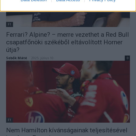
F1
Ferrari? Alpine? – merre vezethet a Red Bull
csapatfőnöki székéből eltávolított Horner
útja?
Sebők Máté
-
2025. július 10.
0
F1
Nem Hamilton kívánságainak teljesítésével