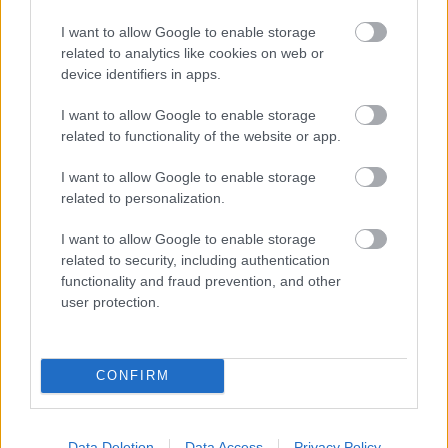
Bognár Viktor
-
2025. augusztus 10.
0
I want to allow Google to enable storage
related to analytics like cookies on web or
device identifiers in apps.
I want to allow Google to enable storage
related to functionality of the website or app.
I want to allow Google to enable storage
related to personalization.
F1
I want to allow Google to enable storage
Néhány hónapja még valószínűtlen
related to security, including authentication
bejelentést tett a Ferrari a Magyar Nagydíj
functionality and fraud prevention, and other
előtt
user protection.
Majer Dániel
-
2025. július 31.
0
CONFIRM
Data Deletion
Data Access
Privacy Policy