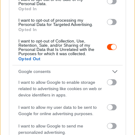
Personal Data.
Opted In
F1
I want to opt-out of processing my
Personal Data for Targeted Advertising.
A Ferrari nem akarta, hogy Hamilton
Opted In
rosszkedvű legyen, ezért nem kérték
I want to opt-out of Collection, Use,
Leclerc segítésére
Retention, Sale, and/or Sharing of my
Personal Data that Is Unrelated with the
Bognár Viktor
-
2025. szeptember 7.
0
Purposes for which it was collected.
Opted Out
Google consents
I want to allow Google to enable storage
related to advertising like cookies on web or
device identifiers in apps.
I want to allow my user data to be sent to
F1
Google for online advertising purposes.
Azt kéri a Ferrari csapatfőnöke, amit egykor
I want to allow Google to send me
legendás honfitársa is megkapott
personalized advertising.