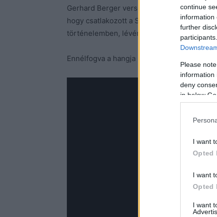
continue se
Gerhard Berger versenyzett, és amelyet Sch
information 
hogy csatlakozott a Scuderiához. Nem melles
further disc
történelemben, lévén 1996-tól az utolsó moh
participants
Downstream 
Ennélfogva a hangja is igencsak brutális:
Please note
information 
deny consent
in below Go
Persona
I want t
Opted 
I want t
Opted 
I want 
Advertis