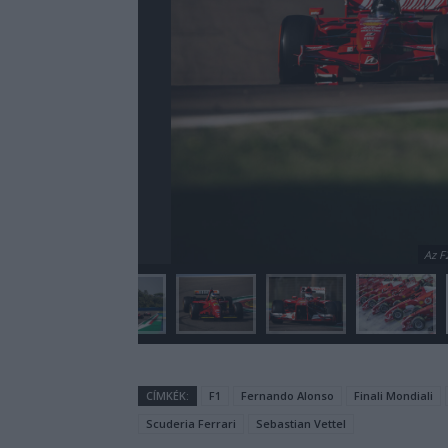
Az F
CÍMKÉK:
F1
Fernando Alonso
Finali Mondiali
Scuderia Ferrari
Sebastian Vettel