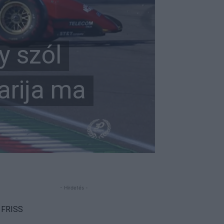
y szól
arija ma
- Hirdetés -
FRISS