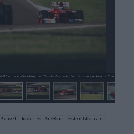
2007-es, mögötte Alonso 2013-as F138-a Fotó: Scuderia Ferrari Press Office
Forma–1
Imola
Kimi Raikkönen
Michael Schumacher