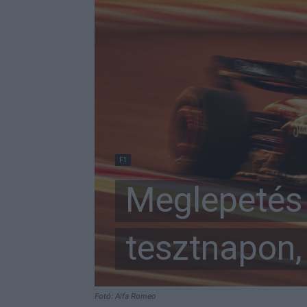
F1
Meglepetés 
tesztnapon,
Fotó: Alfa Romeo