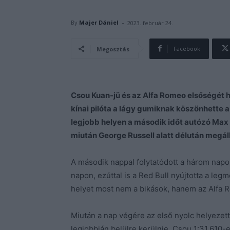
-
By
Majer Dániel
2023. február 24.
Facebook
Megosztás
Csou Kuan-jü és az Alfa Romeo elsőségét h
kínai pilóta a lágy gumiknak köszönhette a
legjobb helyen a második időt autózó Max 
miután George Russell alatt délután megál
A második nappal folytatódott a három napon
napon, ezúttal is a Red Bull nyújtotta a le
helyet most nem a bikások, hanem az Alfa 
Miután a nap végére az első nyolc helyezet
legjobbján belülre kerülnie, Csou 1:31.610-e