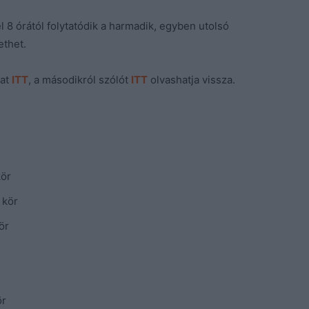
l 8 órától folytatódik a harmadik, egyben utolsó
ethet.
kat
ITT
, a másodikról szólót
ITT
olvashatja vissza.
kör
 kör
ör
ör