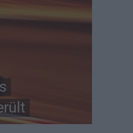
s
rült