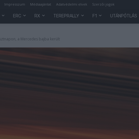
Impresszum
Médiaajánlat
Adatvédelmi elvek
Szerzői jogok
ERC
RX
TEREPRALLY
F1
UTÁNPÓTLÁS
sztnapon, a Mercedes bajba került