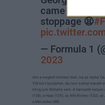
came to an ear
stoppage 😫
#
pic.twitter.c
— Formula 1 
2023
Ami a megtett köröket illeti, ma az Alpha T
159 kört teszteltek, de nem sokkal maradt e
körig jutó Williams sem. A harmadik helyen 
(138), a Haas (135), az Alfa Romeo (132), az 
a Mercedes (98).