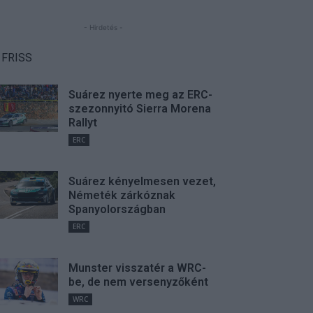
- Hirdetés -
FRISS
Suárez nyerte meg az ERC-
szezonnyitó Sierra Morena
Rallyt
ERC
Suárez kényelmesen vezet,
Németék zárkóznak
Spanyolországban
ERC
Munster visszatér a WRC-
be, de nem versenyzőként
WRC