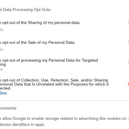
l Data Processing Opt Outs
es-t (C4) kivéve mind a C3-as, vagy annál is
t.
o opt-out of the Sharing of my personal data.
In
tén C3-ason a harmadik helyen záró Fernando Alonsónak
o opt-out of the Sale of my Personal Data.
nye ismét kiemelkedett, miközben az Aston Martin
In
to opt-out of processing my Personal Data for Targeted
ing.
In
o opt-out of Collection, Use, Retention, Sale, and/or Sharing
ersonal Data that Is Unrelated with the Purposes for which it
lected.
Out
consents
o allow Google to enable storage related to advertising like cookies on
evice identifiers in apps.