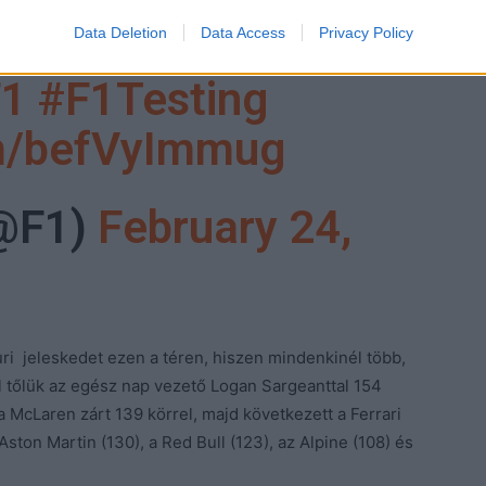
ly end due to this
Data Deletion
Data Access
Privacy Policy
F1
#F1Testing
om/befVyImmug
(@F1)
February 24,
auri jeleskedet ezen a téren, hiszen mindenkinél több,
l tőlük az egész nap vezető Logan Sargeanttal 154
a McLaren zárt 139 körrel, majd következett a Ferrari
Aston Martin (130), a Red Bull (123), az Alpine (108) és