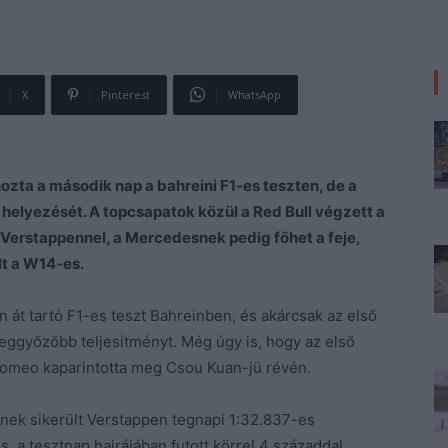
X
Pinterest
WhatsApp
ozta a második nap a bahreini F1-es teszten, de a
 helyezését. A topcsapatok közül a Red Bull végzett a
Verstappennel, a Mercedesnek pedig főhet a feje,
lt a W14-es.
 át tartó F1-es teszt Bahreinben, és akárcsak az első
gmeggyőzőbb teljesítményt. Még úgy is, hogy az első
Romeo kaparintotta meg Csou Kuan-jü révén.
tnek sikerült Verstappen tegnapi 1:32.837-es
s, a tesztnap hajrájában futott körrel 4 századdal