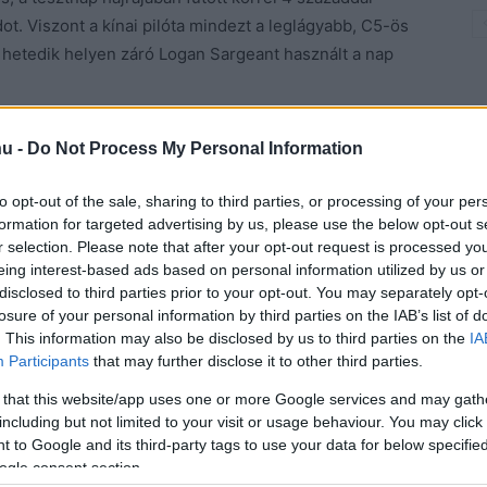
dot. Viszont a kínai pilóta mindezt a leglágyabb, C5-ös
 a hetedik helyen záró Logan Sargeant használt a nap
hu -
Do Not Process My Personal Information
to opt-out of the sale, sharing to third parties, or processing of your per
formation for targeted advertising by us, please use the below opt-out s
r selection. Please note that after your opt-out request is processed y
eing interest-based ads based on personal information utilized by us or
disclosed to third parties prior to your opt-out. You may separately opt-
losure of your personal information by third parties on the IAB’s list of
. This information may also be disclosed by us to third parties on the
IA
Participants
that may further disclose it to other third parties.
 that this website/app uses one or more Google services and may gath
including but not limited to your visit or usage behaviour. You may click 
 to Google and its third-party tags to use your data for below specifi
ogle consent section.