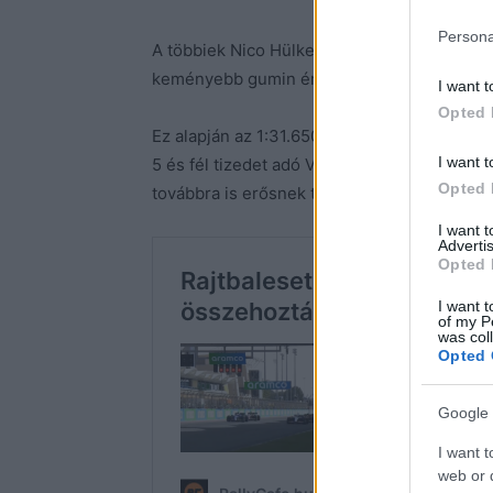
Persona
A többiek Nico Hülkenberget és Nyck de Vri
keményebb gumin érték el a legjobb idejüke
I want t
Opted 
Ez alapján az 1:31.650-et repesztő, a szin
I want t
5 és fél tizedet adó Verstappen teljesítmé
Opted 
továbbra is erősnek tűnik.
I want 
Advertis
Opted 
I want t
of my P
was col
Opted 
Google 
I want t
web or d