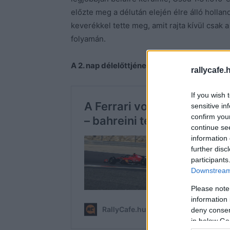
előzte meg a délután elején élre álló hollan
keverékkel tette meg, amit rajta kívül csak
folyamán.
A 2. nap délelőttjének összefoglalója:
rallycafe.
If you wish 
sensitive in
confirm you
continue se
information 
further disc
participants
Downstream 
Please note
information 
deny consent
in below Go