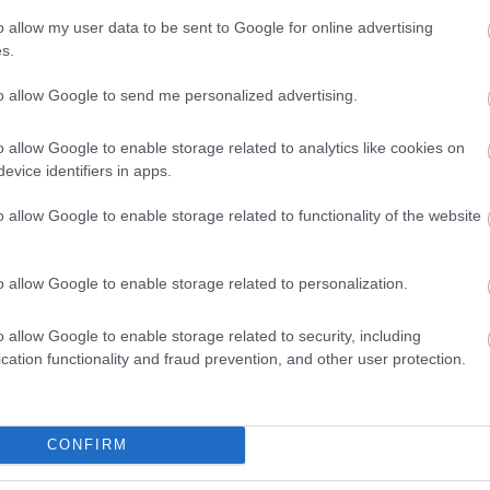
o allow my user data to be sent to Google for online advertising
s.
ovábbra sem tudjuk, hogy ki mennyi üzemanyaggal és
to allow Google to send me personalized advertising.
esszemenő következtetéseket nem lehet levonni abból,
o allow Google to enable storage related to analytics like cookies on
dig több mint 1 másodpercet kapott Verstappentől C3-
evice identifiers in apps.
o allow Google to enable storage related to functionality of the website
rt náluk nemcsak a tempó hiányzott – vagy legalábbis
n –, hanem ezúttal a megbízhatóság is, másfél órával
o allow Google to enable storage related to personalization.
latt megállt a W14-es. A csapat később megerősítette,
ásfél órányi pályaidőtől estek el, amiből adódóan
o allow Google to enable storage related to security, including
t.
cation functionality and fraud prevention, and other user protection.
CONFIRM
's testing session