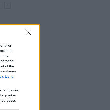
sonal or
ection to
ou may
 personal
out of the
 downstream
B’s List of
er and store
to grant or
ed purposes