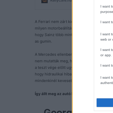
I want t
purpose
A Ferrari nem zárt kiemelkedő napot, de t
I want 
milyen motorbeállítással körözött, ezért m
I want t
hogy Sainz több mint 8 tizedet, Leclerc pe
web or d
as gumin.
I want t
A Mercedes ellenben vakarhatja a fejét, me
or app.
nem mutatták meg, hogy mit tudnak valójába
I want t
a teszt vége előtt ugyanis George Russell a
hogy hidraulikai hiba lépett fel, ami miatt m
I want t
mindenkinél kevesebb km-rel zárták a napo
authenti
Így állt meg az autó Russell alatt:
George Russell